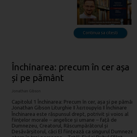
Continua sa citesti
Închinarea: precum în cer așa
și pe pământ
Jonathan Gibson
Capitolul 1 Închinarea: Precum în cer, așa și pe pământ
Jonathan Gibson Liturghie ‖ λειτουργία ‖ Închinare
Închinarea este răspunsul drept, potrivit și voios al
ființelor morale – angelice și umane – față de
Dumnezeu, Creatorul, Răscumpărătorul și
Desăvârșitorul, căci El ființează ca singurul Dumnezeu