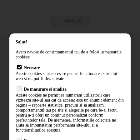
Mai multe
Salut!
Avem nevoie de consimtamantul tau de a folosi urmatoarele
cookies:
Cum comand
Necesare
Livrare
Aceste cookies sunt necesare pentru functionarea site-ului
Contact
web si nu pot fi dezactivate
Termeni si conditii
De masurare si analiza
Politica de confidentialitate
Aceste cookies ne permit sa numaram utilizatorii care
ANPC
viziteaza site-ul sau cat de accesat este un anumit element din
pagina – rapoarte statistice, precum si sa analizam
comportamentul tau pe site si alegerile pe care le-ai facut,
pentru a-ti oferi un continut personalizat conform
preferintelor tale. De asemenea, informatiile colectate ne
ajuta sa imbunatatim performanta site-ului si a
functionalitatilor acestuia.