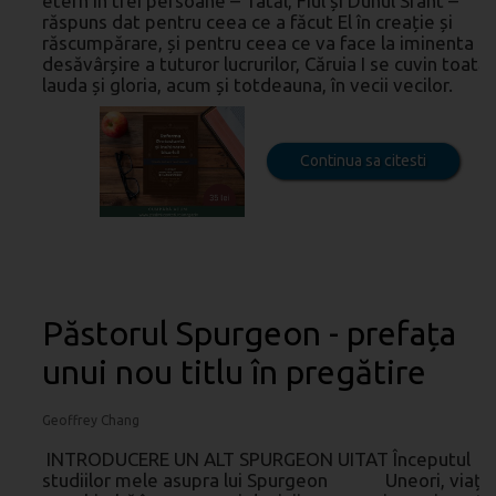
etern în trei persoane – Tatăl, Fiul și Duhul Sfânt –
răspuns dat pentru ceea ce a făcut El în creație și
răscumpărare, și pentru ceea ce va face la iminenta
desăvârșire a tuturor lucrurilor, Căruia I se cuvin toată
lauda și gloria, acum și totdeauna, în vecii vecilor.
Continua sa citesti
Păstorul Spurgeon - prefața
unui nou titlu în pregătire
Geoffrey Chang
INTRODUCERE UN ALT SPURGEON UITAT Începutul
studiilor mele asupra lui Spurgeon Uneori, viața