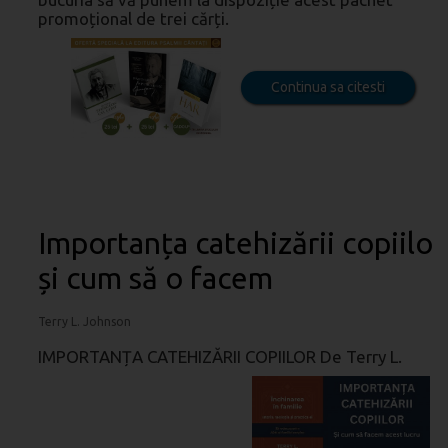
promoțional de trei cărți.
Continua sa citesti
Importanța catehizării copiilor
și cum să o facem
Terry L. Johnson
IMPORTANȚA CATEHIZĂRII COPIILOR De Terry L.