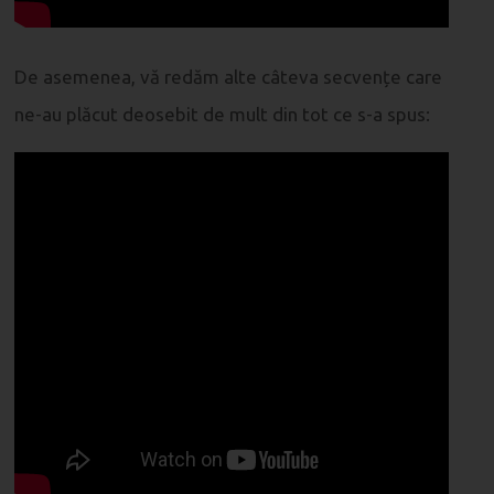
De asemenea, vă redăm alte câteva secvențe care
ne-au plăcut deosebit de mult din tot ce s-a spus: