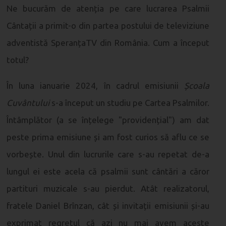
Ne bucurăm de atenția pe care lucrarea Psalmii
Cântații a primit-o din partea postului de televiziune
adventistă SperanțaTV din România. Cum a început
totul?
În luna ianuarie 2024, în cadrul emisiunii
Școala
Cuvântului
s-a început un studiu pe Cartea Psalmilor.
Întâmplător (a se înțelege "providențial") am dat
peste prima emisiune și am fost curios să aflu ce se
vorbește. Unul din lucrurile care s-au repetat de-a
lungul ei este acela că psalmii sunt cântări a căror
partituri muzicale s-au pierdut. Atât realizatorul,
fratele Daniel Brînzan, cât și invitații emisiunii și-au
exprimat regretul că azi nu mai avem aceste