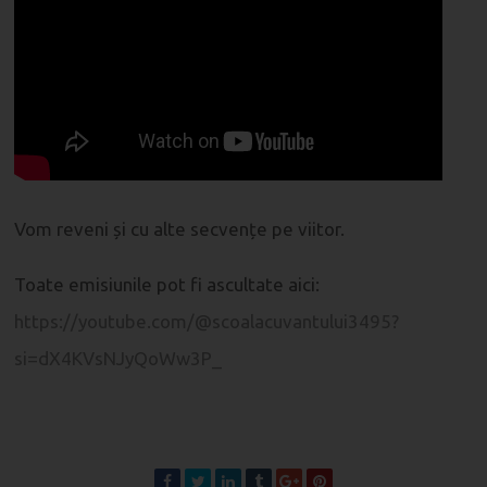
Vom reveni și cu alte secvențe pe viitor.
Toate emisiunile pot fi ascultate aici:
https://youtube.com/@scoalacuvantului3495?
si=dX4KVsNJyQoWw3P_