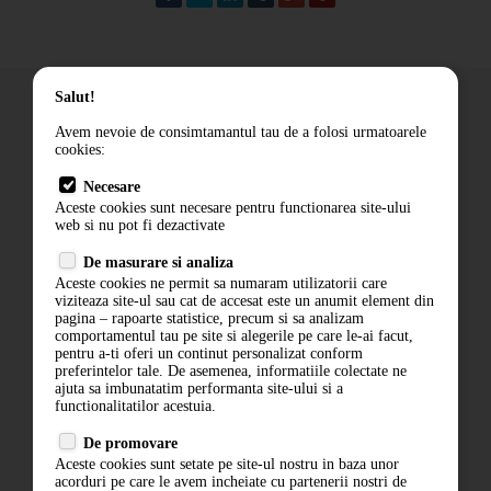
Salut!
Avem nevoie de consimtamantul tau de a folosi urmatoarele
cookies:
Cum comand
Necesare
Livrare
Aceste cookies sunt necesare pentru functionarea site-ului
Contact
web si nu pot fi dezactivate
Termeni si conditii
De masurare si analiza
Politica de confidentialitate
Aceste cookies ne permit sa numaram utilizatorii care
ANPC
viziteaza site-ul sau cat de accesat este un anumit element din
pagina – rapoarte statistice, precum si sa analizam
comportamentul tau pe site si alegerile pe care le-ai facut,
pentru a-ti oferi un continut personalizat conform
preferintelor tale. De asemenea, informatiile colectate ne
ajuta sa imbunatatim performanta site-ului si a
functionalitatilor acestuia.
De promovare
Aceste cookies sunt setate pe site-ul nostru in baza unor
ABONARE LA NEWSLETTER
acorduri pe care le avem incheiate cu partenerii nostri de