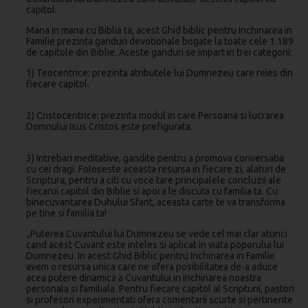
capitol.
Mana in mana cu Biblia ta, acest Ghid biblic pentru Inchinarea in
Familie prezinta ganduri devotionale bogate la toate cele 1.189
de capitole din Biblie. Aceste ganduri se impart in trei categorii:
1) Teocentrice: prezinta atributele lui Dumnezeu care reies din
fiecare capitol.
2) Cristocentrice: prezinta modul in care Persoana si lucrarea
Domnului Isus Cristos este prefigurata.
3) Intrebari meditative, gandite pentru a promova conversatia
cu cei dragi. Foloseste aceasta resursa in fiecare zi, alaturi de
Scriptura, pentru a citi cu voce tare principalele concluzii ale
fiecarui capitol din Biblie si apoi a le discuta cu familia ta. Cu
binecuvantarea Duhului Sfant, aceasta carte te va transforma
pe tine si familia ta!
„Puterea Cuvantului lui Dumnezeu se vede cel mai clar atunci
cand acest Cuvant este inteles si aplicat in viata poporului lui
Dumnezeu. In acest Ghid Biblic pentru Inchinarea in Familie
avem o resursa unica care ne ofera posibilitatea de-a aduce
acea putere dinamica a Cuvantului in inchinarea noastra
personala si familiala. Pentru fiecare capitol al Scripturii, pastori
si profesori experimentati ofera comentarii scurte si pertinente