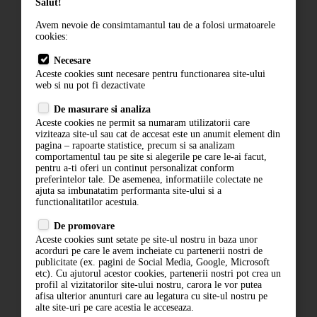
Salut!
Avem nevoie de consimtamantul tau de a folosi urmatoarele
cookies:
Cum comand
Necesare
Livrare
Aceste cookies sunt necesare pentru functionarea site-ului
Contact
web si nu pot fi dezactivate
Termeni si conditii
De masurare si analiza
Politica de confidentialitate
Aceste cookies ne permit sa numaram utilizatorii care
ANPC
viziteaza site-ul sau cat de accesat este un anumit element din
pagina – rapoarte statistice, precum si sa analizam
comportamentul tau pe site si alegerile pe care le-ai facut,
pentru a-ti oferi un continut personalizat conform
preferintelor tale. De asemenea, informatiile colectate ne
ajuta sa imbunatatim performanta site-ului si a
functionalitatilor acestuia.
De promovare
Aceste cookies sunt setate pe site-ul nostru in baza unor
ABONARE LA NEWSLETTER
acorduri pe care le avem incheiate cu partenerii nostri de
publicitate (ex. pagini de Social Media, Google, Microsoft
etc). Cu ajutorul acestor cookies, partenerii nostri pot crea un
ABONARE
profil al vizitatorilor site-ului nostru, carora le vor putea
afisa ulterior anunturi care au legatura cu site-ul nostru pe
alte site-uri pe care acestia le acceseaza.