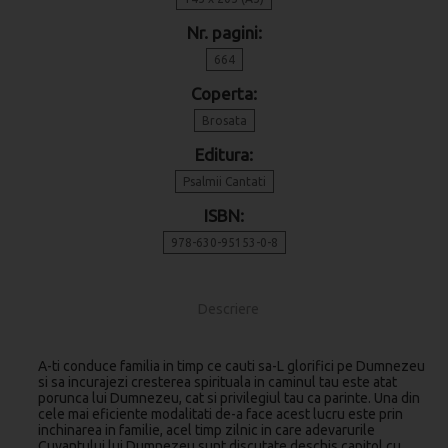
Nr. pagini:
664
Coperta:
Brosata
Editura:
Psalmii Cantati
ISBN:
978-630-95153-0-8
Descriere
A-ti conduce familia in timp ce cauti sa-L glorifici pe Dumnezeu
si sa incurajezi cresterea spirituala in caminul tau este atat
porunca lui Dumnezeu, cat si privilegiul tau ca parinte. Una din
cele mai eficiente modalitati de-a face acest lucru este prin
inchinarea in familie, acel timp zilnic in care adevarurile
Cuvantului lui Dumnezeu sunt discutate deschis capitol cu