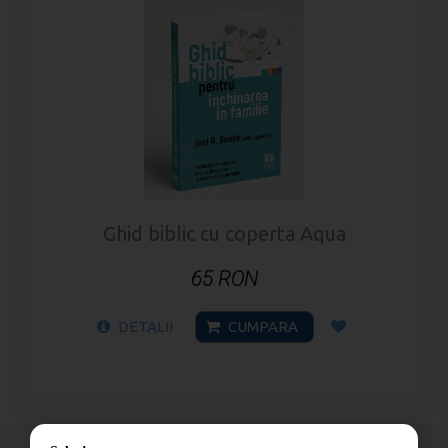
Ghid biblic cu coperta Aqua
65 RON
DETALII
CUMPARA