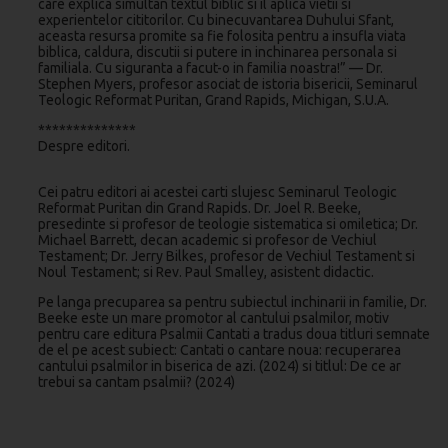
care explica simultan textul biblic si il aplica vietii si
experientelor cititorilor. Cu binecuvantarea Duhului Sfant,
aceasta resursa promite sa fie folosita pentru a insufla viata
biblica, caldura, discutii si putere in inchinarea personala si
familiala. Cu siguranta a facut-o in familia noastra!” — Dr.
Stephen Myers, profesor asociat de istoria bisericii, Seminarul
Teologic Reformat Puritan, Grand Rapids, Michigan, S.U.A.
**************
Despre editori.
Cei patru editori ai acestei carti slujesc Seminarul Teologic
Reformat Puritan din Grand Rapids. Dr. Joel R. Beeke,
presedinte si profesor de teologie sistematica si omiletica; Dr.
Michael Barrett, decan academic si profesor de Vechiul
Testament; Dr. Jerry Bilkes, profesor de Vechiul Testament si
Noul Testament; si Rev. Paul Smalley, asistent didactic.
Pe langa precuparea sa pentru subiectul inchinarii in familie, Dr.
Beeke este un mare promotor al cantului psalmilor, motiv
pentru care editura Psalmii Cantati a tradus doua titluri semnate
de el pe acest subiect: Cantati o cantare noua: recuperarea
cantului psalmilor in biserica de azi. (2024) si titlul: De ce ar
trebui sa cantam psalmii? (2024)