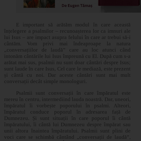
E important să arătăm modul în care această
înțelegere a psalmilor – recunoașterea lor ca imnuri ale
lui Isus – are impact asupra felului în care ar trebui să-i
cântăm. Vom privi mai îndeaproape la natura
„conversațiilor de laudă” care au loc atunci când
intonăm cântările lui Isus împreună cu El. După cum s-a
arătat mai sus, psalmii nu sunt doar cântări despre Isus;
sunt laude în care Isus, Cel care le mediază, este prezent
și cântă cu noi. Dar aceste cântări sunt mai mult
conversații decât simple monologuri.
Psalmii sunt conversații în care împăratul este
mereu în centru, intermediind lauda noastră. Dar, uneori,
împăratul îi vorbește poporului în psalmi. Alteori,
împăratul conduce poporul în adresarea față de
Dumnezeu. Și sunt situații în care poporul îi cântă
împăratului, îi cântă lui Dumnezeu despre împărat sau
unii altora înaintea împăratului. Psalmii sunt plini de
voci care se schimbă cântând „conversații de laudă”,