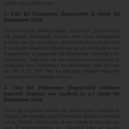
aceste voci, nu doar una.
1. Fiul lui Dumnezeu (Împăratul) Îi cântă lui
Dumnezeu Tatăl
În cei mai mulți dintre psalmii „lui David”, precum și în
alți psalmi individuali, aceasta este vocea dominantă;
acestea sunt în mod direct cântările lui Isus. La fel cum
îl auzim pe împăratul David sau pe alt conducător sau
reprezentant al poporului lui Dumnezeu vorbindu-I lui
Dumnezeu, Tatăl Lui, tot așa auzim vocea împlinită în
Împăratul Isus, vorbindu-I lui Dumnezeu Tatăl Lui (de
ex., Ps. 3, 22, 69). Noi ne alăturăm cântând versurile
acestor psalmi în Numele lui Isus.
2. Fiul lui Dumnezeu (Împăratul) conduce
poporul (implicit sau explicit) în a-I cânta lui
Dumnezeu Tatăl
Acest tip de psalmi includ mai mulți supuși, conduși de
împărat. De exemplu, luați Psalmul 68. Deși este intitulat
„al lui David”, devine clar că este cântat de tot poporul,
care Îl binecuvântează pe „Stăpânul Care
ne
poartă