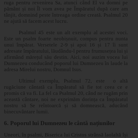
ruga pentru revenirea Sa, atunci când El va domni pe
pământ și noi Îl vom avea pe Împăratul după care am
tânjit, domnind peste întreaga ordine creată. Psalmul 20
ne ajută să facem acest lucru.
Psalmul 45 este un alt exemplu al acestei voci.
Este un psalm foarte neobișnuit, compus pentru nunta
unui împărat. Versetele 2
‑
9 și apoi 16 și 17 îi sunt
adresate împăratului, lăudându-l pentru frumusețea lui și
afirmând mărețul său destin. Aici, noi auzim vocea lui
Dumnezeu conducând poporul lui Dumnezeu în laude la
adresa Mirelui nostru, Domnul Isus.
Ultimul exemplu, Psalmul 72, este
o altă
rugăciune cântată ca Împăratul să fie tot ceea ce e
promis că va fi. La fel ca Psalmul 20, când ne rugăm prin
această cântare, noi ne exprimăm dorința ca Împăratul
nostru să Se reîntoarcă și să domnească, aducând
binecuvântare lumii.
6. Poporul lui Dumnezeu le cântă națiunilor
Uneori, în psalmi, Biserica lui Cristos strânsă laolaltă își