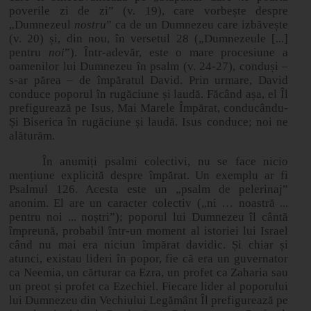
poverile zi de zi” (v. 19), care vorbește despre
„Dumnezeul
nostru
” ca de un Dumnezeu care izbăvește
(v. 20) și, din nou, în versetul 28 („Dumnezeule [...]
pentru
noi
”). Într-adevăr, este o mare procesiune a
oamenilor lui Dumnezeu în psalm (v. 24
‑
27), conduși –
s-ar părea – de împăratul David. Prin urmare, David
conduce poporul în rugăciune și laudă. Făcând așa, el Îl
prefigurează pe Isus, Mai Marele Împărat, conducându-
Și Biserica în rugăciune și laudă. Isus conduce; noi ne
alăturăm.
În anumiți psalmi colectivi, nu se face nicio
mențiune explicită despre împărat. Un exemplu ar fi
Psalmul 126. Acesta este un „psalm de pelerinaj”
anonim. El are un caracter colectiv („ni … noastră ...
pentru noi ... noștri”); poporul lui Dumnezeu îl cântă
împreună, probabil într-un moment al istoriei lui Israel
când nu mai era niciun împărat davidic. Și chiar și
atunci, existau lideri în popor, fie că era un guvernator
ca Neemia, un cărturar ca Ezra, un profet ca Zaharia sau
un preot și profet ca Ezechiel. Fiecare lider al poporului
lui Dumnezeu din Vechiului Legământ Îl prefigurează pe