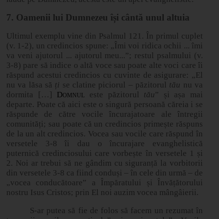
7. Oamenii lui Dumnezeu își cântă unul altuia
Ultimul exemplu vine din Psalmul 121. În primul cuplet
(v. 1-2), un credincios spune: „Îmi voi ridica ochii ... îmi
va veni ajutorul ... ajutorul meu...”; restul psalmului (v.
3
‑
8) pare să indice o altă voce sau poate alte voci care îi
răspund acestui credincios cu cuvinte de asigurare: „El
nu va lăsa să
ți
se clatine piciorul – păzitorul
tău
nu va
dormita […]
Domnul
este păzitorul
tău
” și așa mai
departe. Poate că aici este o singură persoană căreia i se
răspunde de către vocile încurajatoare ale întregii
comunități; sau poate că un credincios primește răspuns
de la un alt credincios. Vocea sau vocile care răspund în
versetele 3
‑
8 îi dau o încurajare evanghelistică
puternică credinciosului care vorbește în versetele 1 și
2. Noi ar trebui să ne gândim cu siguranță la vorbitorii
din versetele 3
‑
8 ca fiind conduși – în cele din urmă – de
„vocea conducătoare” a Împăratului și Învățătorului
nostru Isus Cristos; prin El noi auzim vocea mângâierii.
S-ar putea să fie de folos să facem un rezumat în