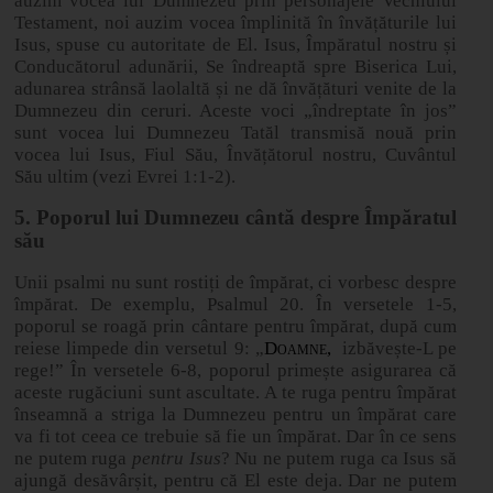
auzim vocea lui Dumnezeu prin personajele Vechiului
Testament, noi auzim vocea împlinită în învățăturile lui
Isus, spuse cu autoritate de El. Isus, Împăratul nostru și
Conducătorul adunării, Se îndreaptă spre Biserica Lui,
adunarea strânsă laolaltă și ne dă învățături venite de la
Dumnezeu din ceruri. Aceste voci „îndreptate în jos”
sunt vocea lui Dumnezeu Tatăl transmisă nouă prin
vocea lui Isus, Fiul Său, Învățătorul nostru, Cuvântul
Său ultim (vezi Evrei 1:1-2).
5. Poporul lui Dumnezeu cântă despre Împăratul
său
Unii psalmi nu sunt rostiți de împărat, ci vorbesc despre
împărat. De exemplu, Psalmul 20. În versetele 1
‑
5,
poporul se roagă prin cântare pentru împărat, după cum
reiese limpede din versetul 9: „
Doamne,
izbăvește-L pe
rege!” În versetele 6
‑
8, poporul primește asigurarea că
aceste rugăciuni sunt ascultate. A te ruga pentru împărat
înseamnă a striga la Dumnezeu pentru un împărat care
va fi tot ceea ce trebuie să fie un împărat. Dar în ce sens
ne putem ruga
pentru
Isus
? Nu ne putem ruga ca Isus să
ajungă desăvârșit, pentru că El este deja. Dar ne putem