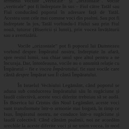
termenii vocilor „verticale” și „orizontale”. Vocile
„verticale” pot fi îndreptate în sus – Fiul către Tatăl sau
Fiul conducând poporul în adresare față de Tatăl.
Acestea sunt cele mai comune voci din psalmi. Sau pot fi
îndreptate în jos, Tatăl vorbindu-I Fiului sau prin Fiul
nouă, tuturor (Bisericii și lumii), prin vocea învățăturii
sau a avertizării.
Vocile „orizontale” pot fi poporul lui Dumnezeu
vorbind despre Împăratul nostru, îndreptate în afară,
spre restul lumii, sau chiar unul spre altul pentru a ne
încuraja. Dar, întotdeauna, vocile au o anumită relație cu
Împăratul – fie e
vocea Împăratului
, fie sunt vocile care
cântă
despre
Împărat sau
Îi
cântă Împăratului.
În Israelul Vechiului Legământ, când poporul se
aduna sub conducerea împăratului său în rugăciune și
laudă colectivă, aceste voci diferite trebuiau să se audă.
În Biserica lui Cristos din Noul Legământ, aceste voci
sunt transformate într-o armonie mai bogată, în timp ce
Isus, Împăratul nostru, ne conduce într-o rugăciune și
laudă colectivă. Când cântăm psalmii, noi ne acordăm
urechile la aceste diferite voci și ne unim vocea, în mod