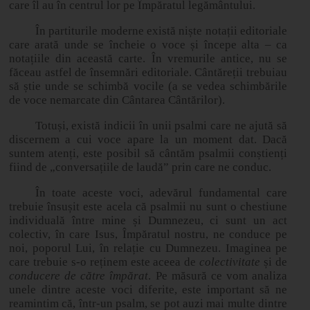
care îl au în centrul lor pe Împăratul legământului.
În partiturile moderne există niște notații editoriale
care arată unde se încheie o voce și începe alta – ca
notațiile din această carte. În vremurile antice, nu se
făceau astfel de însemnări editoriale. Cântăreții trebuiau
să știe unde se schimbă vocile (a se vedea schimbările
de voce nemarcate din Cântarea Cântărilor).
Totuși, există indicii în unii psalmi care ne ajută să
discernem a cui voce apare la un moment dat. Dacă
suntem atenți, este posibil să cântăm psalmii conștienți
fiind de „conversațiile de laudă” prin care ne conduc.
În toate aceste voci, adevărul fundamental care
trebuie însușit este acela că psalmii nu sunt o chestiune
individuală între mine și Dumnezeu, ci sunt un act
colectiv, în care Isus, Împăratul nostru, ne conduce pe
noi, poporul Lui, în relație cu Dumnezeu. Imaginea pe
care trebuie s-o reținem este aceea de
colectivitate
și de
conducere de către împărat
. Pe măsură ce vom analiza
unele dintre aceste voci diferite, este important să ne
reamintim că, într-un psalm, se pot auzi mai multe dintre