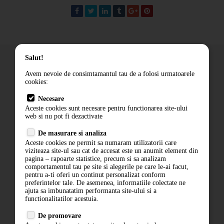
Salut!
Avem nevoie de consimtamantul tau de a folosi urmatoarele
cookies:
Cum comand
Necesare
Livrare
Aceste cookies sunt necesare pentru functionarea site-ului
Contact
web si nu pot fi dezactivate
Termeni si conditii
De masurare si analiza
Politica de confidentialitate
Aceste cookies ne permit sa numaram utilizatorii care
ANPC
viziteaza site-ul sau cat de accesat este un anumit element din
pagina – rapoarte statistice, precum si sa analizam
comportamentul tau pe site si alegerile pe care le-ai facut,
pentru a-ti oferi un continut personalizat conform
preferintelor tale. De asemenea, informatiile colectate ne
ajuta sa imbunatatim performanta site-ului si a
functionalitatilor acestuia.
De promovare