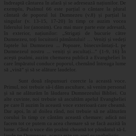
îndreaptă cântarea în afară și se adresează națiunilor. De
exemplu, Psalmul 66 este parțial o cântare la plural
cântată de poporul lui Dumnezeu (v.8) și parțial la
singular (v. 13
‑
15, 17
‑
20) în timp ce auzim vocea
liderului lor (anonim). Cea mai mare parte este adresată,
în exterior, națiunilor: „Strigați de bucurie către
Dumnezeu, toți locuitorii pământului! … Veniți și vedeți
faptele lui Dumnezeu ... Popoare, binecuvântați-L pe
Dumnezeul nostru ... veniți și ascultați...” (1
‑
9, 16) În
acești psalmi, auzim chemarea publică a Evangheliei în
care împăratul conduce poporul, chemând întreaga lume
să „vină” și să se alăture laudelor.
Sunt două răspunsuri corecte la această voce.
Primul, noi trebuie să-i dăm ascultare, să venim personal
și să ne alăturăm în lăudarea Dumnezeului Bibliei. Cu
alte cuvinte, noi trebuie să ascultăm apelul Evangheliei
pe care îl auzim în această voce exterioară care cheamă.
Dar apoi, în al doilea rând, noi trebuie să ne alăturăm
corului în timp ce cântăm această chemare; adică noi
facem tot ce putem ca acea chemare să se facă auzită în
lume. Când o voce din psalmi cheamă tot pământul să-L
laude pe Dumnezeu, acesta este un apel evanghelistic.