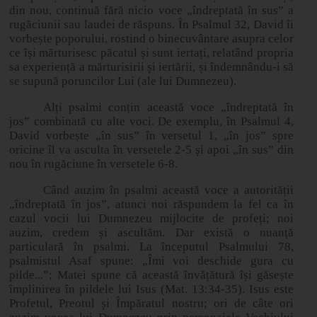
din nou, continuă fără nicio voce „îndreptată în sus” a
rugăciunii sau laudei de răspuns. În Psalmul 32, David îi
vorbește poporului, rostind o binecuvântare asupra celor
ce își mărturisesc păcatul și sunt iertați, relatând propria
sa experiență a mărturisirii și iertării, și îndemnându-i să
se supună poruncilor Lui (ale lui Dumnezeu).
Alți psalmi conțin această voce „îndreptată în
jos” combinată cu alte voci. De exemplu, în Psalmul 4,
David vorbește „în sus” în versetul 1, „în jos” spre
oricine îl va asculta în versetele 2
‑
5 și apoi „în sus” din
nou în rugăciune în versetele 6
‑
8.
Când auzim în psalmi această voce a autorității
„îndreptată în jos”, atunci noi răspundem la fel ca în
cazul vocii lui Dumnezeu mijlocite de profeți; noi
auzim, credem și ascultăm. Dar există o nuanță
particulară în psalmi. La începutul Psalmului 78,
psalmistul Asaf spune: „Îmi voi deschide gura cu
pilde...”; Matei spune că această învățătură își găsește
împlinirea în pildele lui Isus (Mat. 13:34
‑
35). Isus este
Profetul, Preotul și Împăratul nostru; ori de câte ori