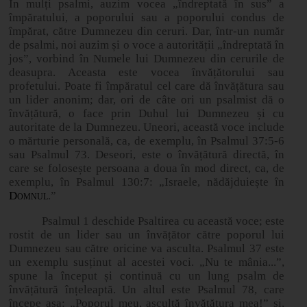
În mulți psalmi, auzim vocea „îndreptată în sus” a
împăratului, a poporului sau a poporului condus de
împărat, către Dumnezeu din ceruri. Dar, într-un număr
de psalmi, noi auzim și o voce a autorității „îndreptată în
jos”, vorbind în Numele lui Dumnezeu din cerurile de
deasupra. Aceasta este vocea învățătorului sau
profetului. Poate fi împăratul cel care dă învățătura sau
un lider anonim; dar, ori de câte ori un psalmist dă o
învățătură, o face prin Duhul lui Dumnezeu și cu
autoritate de la Dumnezeu. Uneori, această voce include
o mărturie personală, ca, de exemplu, în Psalmul 37:5
‑
6
sau Psalmul 73. Deseori, este o învățătură directă, în
care se folosește persoana a doua în mod direct, ca, de
exemplu, în Psalmul 130:7: „Israele, nădăjduiește în
Domnul
.”
Psalmul 1 deschide Psaltirea cu această voce; este
rostit de un lider sau un învățător către poporul lui
Dumnezeu sau către oricine va asculta. Psalmul 37 este
un exemplu susținut al acestei voci. „Nu te mânia...”,
spune la început și continuă cu un lung psalm de
învățătură înțeleaptă. Un altul este Psalmul 78, care
începe așa: „Poporul meu, ascultă învățătura mea!” și,