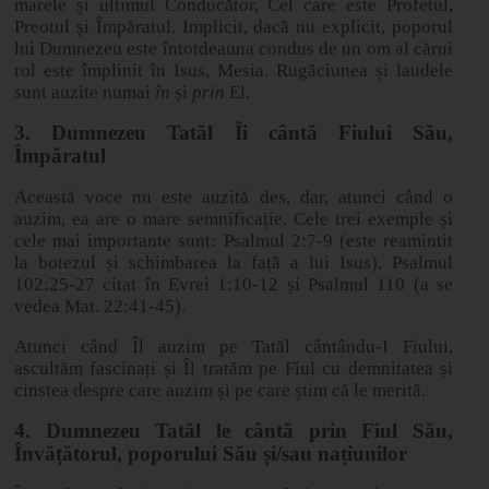
marele și ultimul Conducător, Cel care este Profetul,
Preotul și Împăratul. Implicit, dacă nu explicit, poporul
lui Dumnezeu este întotdeauna condus de un om al cărui
rol este împlinit în Isus, Mesia. Rugăciunea și laudele
sunt auzite numai
în
și
prin
El.
3. Dumnezeu Tatăl Îi cântă Fiului Său,
Împăratul
Această voce nu este auzită des, dar, atunci când o
auzim, ea are o mare semnificație. Cele trei exemple și
cele mai importante sunt: Psalmul 2:7
‑
9 (este reamintit
la botezul și schimbarea la față a lui Isus), Psalmul
102:25
‑
27 citat în Evrei 1:10
‑
12 și Psalmul 110 (a se
vedea Mat. 22:41
‑
45).
Atunci când Îl auzim pe Tatăl cântându-I Fiului,
ascultăm fascinați și Îl tratăm pe Fiul cu demnitatea și
cinstea despre care auzim și pe care știm că le merită.
4. Dumnezeu Tatăl le cântă prin Fiul Său,
Învățătorul, poporului Său și/sau națiunilor