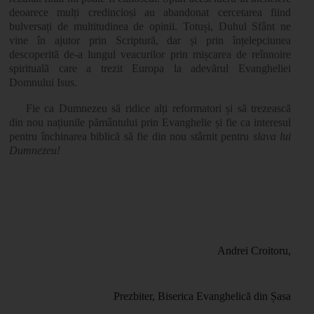
deoarece mulți credincioși au abandonat cercetarea fiind
bulversați de multitudinea de opinii. Totuși, Duhul Sfânt ne
vine în ajutor prin Scriptură, dar și prin înțelepciunea
descoperită de-a lungul veacurilor prin mișcarea de reînnoire
spirituală care a trezit Europa la adevărul Evangheliei
Domnului Isus.
Fie ca Dumnezeu să ridice alți reformatori și să trezească
din nou națiunile pământului prin Evanghelie și fie ca interesul
pentru închinarea biblică să fie din nou stârnit pentru
slava lui
Dumnezeu!
Andrei Croitoru,
Prezbiter, Biserica Evanghelică din Șasa