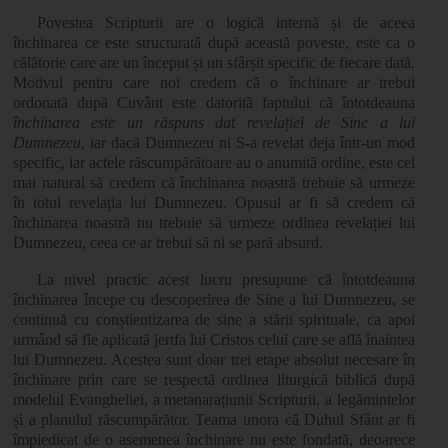
Povestea Scripturii are o logică internă și de aceea
închinarea ce este structurată după această poveste, este ca o
călătorie care are un început și un sfârșit specific de fiecare dată.
Motivul pentru care noi credem că o închinare ar trebui
ordonată după Cuvânt este datorită faptului că întotdeauna
închinarea este un răspuns dat revelației de Sine a lui
Dumnezeu
, iar dacă Dumnezeu ni S-a revelat deja într-un mod
specific, iar actele răscumpărătoare au o anumită ordine, este cel
mai natural să credem că închinarea noastră trebuie să urmeze
în totul revelația lui Dumnezeu. Opusul ar fi să credem că
închinarea noastră nu trebuie să urmeze ordinea revelației lui
Dumnezeu, ceea ce ar trebui să ni se pară absurd.
La nivel practic acest lucru presupune că întotdeauna
închinarea începe cu descoperirea de Sine a lui Dumnezeu, se
continuă cu conștientizarea de sine a stării spirituale, ca apoi
urmând să fie aplicată jertfa lui Cristos celui care se află înaintea
lui Dumnezeu. Acestea sunt doar trei etape absolut necesare în
închinare prin care se respectă ordinea liturgică biblică după
modelul Evangheliei, a metanarațiunii Scripturii, a legămintelor
și a planului răscumpărător. Teama unora că Duhul Sfânt ar fi
împiedicat de o asemenea închinare nu este fondată, deoarece