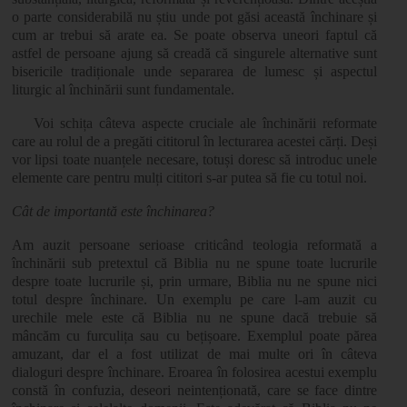
o parte considerabilă nu știu unde pot găsi această închinare și
cum ar trebui să arate ea. Se poate observa uneori faptul că
astfel de persoane ajung să creadă că singurele alternative sunt
bisericile tradiționale unde separarea de lumesc și aspectul
liturgic al închinării sunt fundamentale.
Voi schița câteva aspecte cruciale ale închinării reformate
care au rolul de a pregăti cititorul în lecturarea acestei cărți. Deși
vor lipsi toate nuanțele necesare, totuși doresc să introduc unele
elemente care pentru mulți cititori s-ar putea să fie cu totul noi.
Cât de importantă este închinarea?
Am auzit persoane serioase criticând teologia reformată a
închinării sub pretextul că Biblia nu ne spune toate lucrurile
despre toate lucrurile și, prin urmare, Biblia nu ne spune nici
totul despre închinare. Un exemplu pe care l-am auzit cu
urechile mele este că Biblia nu ne spune dacă trebuie să
mâncăm cu furculița sau cu bețișoare. Exemplul poate părea
amuzant, dar el a fost utilizat de mai multe ori în câteva
dialoguri despre închinare. Eroarea în folosirea acestui exemplu
constă în confuzia, deseori neintenționată, care se face dintre