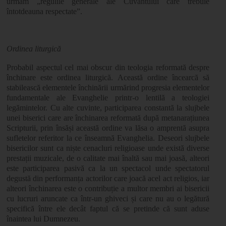
urmăm „regulile generale ale Cuvântului care trebuie
întotdeauna respectate”.
Ordinea liturgică
Probabil aspectul cel mai obscur din teologia reformată despre
închinare este ordinea liturgică. Această ordine încearcă să
stabilească elementele închinării urmărind progresia elementelor
fundamentale ale Evanghelie printr-o lentilă a teologiei
legămintelor. Cu alte cuvinte, participarea constantă la slujbele
unei biserici care are închinarea reformată după metanarațiunea
Scripturii, prin însăși această ordine va lăsa o amprentă asupra
sufletelor referitor la ce înseamnă Evanghelia. Deseori slujbele
bisericilor sunt ca niște cenacluri religioase unde există diverse
prestații muzicale, de o calitate mai înaltă sau mai joasă, alteori
este participarea pasivă ca la un spectacol unde spectatorul
degustă din performanța actorilor care joacă acel act religios, iar
alteori închinarea este o contribuție a multor membri ai bisericii
cu lucruri aruncate ca într-un ghiveci și care nu au o legătură
specifică între ele decât faptul că se pretinde că sunt aduse
înaintea lui Dumnezeu.