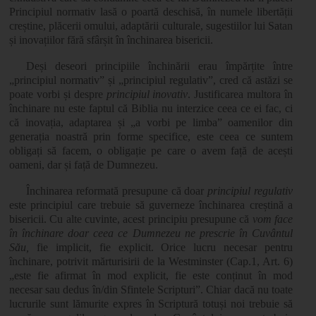
Principiul normativ lasă o poartă deschisă, în numele libertății
creștine, plăcerii omului, adaptării culturale, sugestiilor lui Satan
și inovațiilor fără sfârșit în închinarea bisericii.
Deși deseori principiile închinării erau împărțite între
„principiul normativ” și „principiul regulativ”, cred că astăzi se
poate vorbi și despre
principiul inovativ
. Justificarea multora în
închinare nu este faptul că Biblia nu interzice ceea ce ei fac, ci
că inovația, adaptarea și „a vorbi pe limba” oamenilor din
generația noastră prin forme specifice, este ceea ce suntem
obligați să facem, o obligație pe care o avem față de acești
oameni, dar și față de Dumnezeu.
Închinarea reformată presupune că doar
principiul regulativ
este principiul care trebuie să guverneze închinarea creștină a
bisericii. Cu alte cuvinte, acest principiu presupune că
vom face
în închinare doar ceea ce Dumnezeu ne prescrie în Cuvântul
Său,
fie implicit, fie explicit. Orice lucru necesar pentru
închinare, potrivit mărturisirii de la Westminster (Cap.1, Art. 6)
„este fie afirmat în mod explicit, fie este conținut în mod
necesar sau dedus în/din Sfintele Scripturi”. Chiar dacă nu toate
lucrurile sunt lămurite expres în Scriptură totuși noi trebuie să