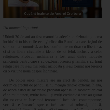
Un moment important
Ultimii 30 de ani au fost martori la adevărate războaie pe tema
închinării în bisericile evanghelice din România care, ieșind de
sub cortina comunistă, au fost confruntate nu doar cu libertatea,
ci și cu libera circulație a ideilor de tot felul, inclusiv a celor
religioase. Probabil închinarea a fost unul dintre motivele
principale pentru care s-au dezbinat biserici și familii, s-au frânt
relații care nu s-au mai legat niciodată și s-au format noi biserici
cu o viziune nouă despre închinare.
De obicei orice mișcare are un efect de pendul, iar noi
dorim ca efectul de pendul să nu meargă dintr-o extremă în alta,
de aceea astfel de materiale probabil apar la un moment crucial
când mulți tineri, multe familii și mulți credincioși care au gustat
din tot ceea ce înseamnă fenomenul închinării contemporane,
vor să se întoarcă spre o închinare mai robustă, biblică,
substanțială, liturgică, reformată și reverențioasă. Dintre aceștia