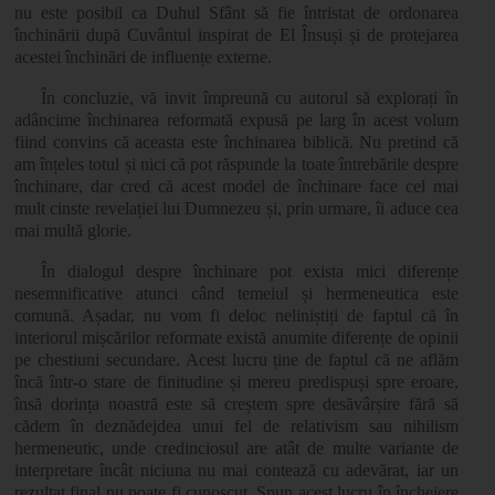
nu este posibil ca Duhul Sfânt să fie întristat de ordonarea
închinării după Cuvântul inspirat de El Însuși și de protejarea
acestei închinări de influențe externe.
În concluzie, vă invit împreună cu autorul să explorați în
adâncime închinarea reformată expusă pe larg în acest volum
fiind convins că aceasta este închinarea biblică. Nu pretind că
am înțeles totul și nici că pot răspunde la toate întrebările despre
închinare, dar cred că acest model de închinare face cel mai
mult cinste revelației lui Dumnezeu și, prin urmare, îi aduce cea
mai multă glorie.
În dialogul despre închinare pot exista mici diferențe
nesemnificative atunci când temeiul și hermeneutica este
comună. Așadar, nu vom fi deloc neliniștiți de faptul că în
interiorul mișcărilor reformate există anumite diferențe de opinii
pe chestiuni secundare. Acest lucru ține de faptul că ne aflăm
încă într-o stare de finitudine și mereu predispuși spre eroare,
însă dorința noastră este să creștem spre desăvârșire fără să
cădem în deznădejdea unui fel de relativism sau nihilism
hermeneutic, unde credinciosul are atât de multe variante de
interpretare încât niciuna nu mai contează cu adevărat, iar un
rezultat final nu poate fi cunoscut. Spun acest lucru în încheiere