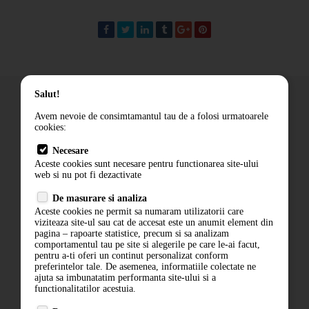
Salut!
Avem nevoie de consimtamantul tau de a folosi urmatoarele
cookies:
Cum comand
Livrare
Necesare
Aceste cookies sunt necesare pentru functionarea site-ului
Contact
web si nu pot fi dezactivate
Termeni si conditii
De masurare si analiza
Politica de confidentialitate
Aceste cookies ne permit sa numaram utilizatorii care
ANPC
viziteaza site-ul sau cat de accesat este un anumit element din
pagina – rapoarte statistice, precum si sa analizam
comportamentul tau pe site si alegerile pe care le-ai facut,
pentru a-ti oferi un continut personalizat conform
preferintelor tale. De asemenea, informatiile colectate ne
ajuta sa imbunatatim performanta site-ului si a
functionalitatilor acestuia.