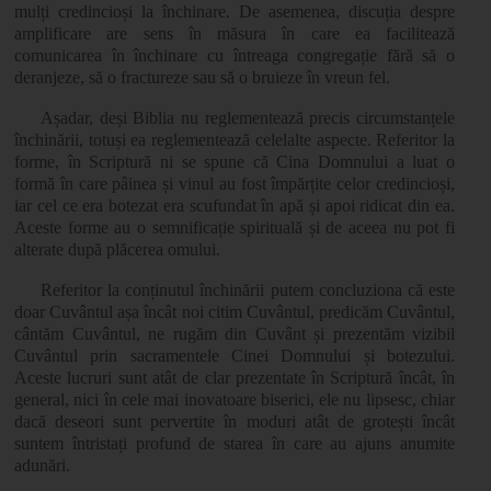
mulți credincioși la închinare. De asemenea, discuția despre
amplificare are sens în măsura în care ea facilitează
comunicarea în închinare cu întreaga congregație fără să o
deranjeze, să o fractureze sau să o bruieze în vreun fel.
Așadar, deși Biblia nu reglementează precis circumstanțele
închinării, totuși ea reglementează celelalte aspecte. Referitor la
forme, în Scriptură ni se spune că Cina Domnului a luat o
formă în care pâinea și vinul au fost împărțite celor credincioși,
iar cel ce era botezat era scufundat în apă și apoi ridicat din ea.
Aceste forme au o semnificație spirituală și de aceea nu pot fi
alterate după plăcerea omului.
Referitor la conținutul închinării putem concluziona că este
doar Cuvântul așa încât noi citim Cuvântul, predicăm Cuvântul,
cântăm Cuvântul, ne rugăm din Cuvânt și prezentăm vizibil
Cuvântul prin sacramentele Cinei Domnului și botezului.
Aceste lucruri sunt atât de clar prezentate în Scriptură încât, în
general, nici în cele mai inovatoare biserici, ele nu lipsesc, chiar
dacă deseori sunt pervertite în moduri atât de grotești încât
suntem întristați profund de starea în care au ajuns anumite
adunări.