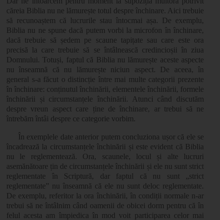
Dar ne întoarcem pentru moment la supoziția multora potrivit
căreia Biblia nu ne lămurește totul despre închinare. Aici trebuie
să recunoaștem că lucrurile stau întocmai așa. De exemplu,
Biblia nu ne spune dacă putem vorbi la microfon în închinare,
dacă trebuie să ședem pe scaune tapițate sau care este ora
precisă la care trebuie să se întâlnească credincioșii în ziua
Domnului. Totuși, faptul că Biblia nu lămurește aceste aspecte
nu înseamnă că nu lămurește niciun aspect. De aceea, în
general s-a făcut o distincție între mai multe categorii prezente
în închinare: conținutul închinării, elementele închinării, formele
închinării și circumstanțele închinării. Atunci când discutăm
despre vreun aspect care ține de închinare, ar trebui să ne
întrebăm întâi despre ce categorie vorbim.
În exemplele date anterior putem concluziona ușor că ele se
încadrează la circumstanțele închinării și este evident că Biblia
nu le reglementează. Ora, scaunele, locul și alte lucruri
asemănătoare țin de circumstanțele închinării și ele nu sunt strict
reglementate în Scriptură, dar faptul că nu sunt „strict
reglementate” nu înseamnă că ele nu sunt deloc reglementate.
De exemplu, referitor la ora închinării, în condiții normale n-ar
trebui să ne întâlnim când oamenii de obicei dorm pentru că în
felul acesta am împiedica în mod voit participarea celor mai