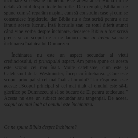
închinare și celelalte domenii. Este adevărat că Biblia nu ne
detaliază totul despre toate lucrurile. De exemplu, Biblia nu ne
spune cum să reparăm mașini, cum să construim case și cum se
construiesc frigiderele, dar Biblia nu a fost scrisă pentru a ne
lămuri aceste lucruri. Însă lucrurile stau cu totul diferit atunci
când vine vorba despre închinare, deoarece Biblia a fost scrisă
precis și cu scopul de a ne lămuri
cum ar trebui
să arate
închinarea înaintea lui Dumnezeu.
Închinarea nu este un aspect secundar al vieții
credinciosului, ci
principalul aspect
. Am putea spune că acesta
este scopul cel mai înalt. Multe catehisme, cum este și
Catehismul de la Westminster, încep cu întrebarea
:
„Care este
scopul principal și cel mai înalt al omului?” Iar răspunsul este
acesta: „Scopul principal și cel mai înalt al omului este să-L
glorifice pe Dumnezeu și să se bucure de El pentru totdeauna.”
Acesta nu este un subiect secundar sau tangențial. De aceea,
scopul cel mai înalt al omului este închinarea.
Ce ne spune Biblia despre închinare?