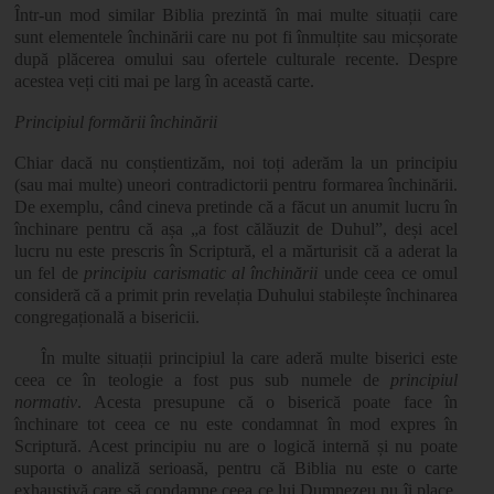
Într-un mod similar Biblia prezintă în mai multe situații care
sunt elementele închinării care nu pot fi înmulțite sau micșorate
după plăcerea omului sau ofertele culturale recente. Despre
acestea veți citi mai pe larg în această carte.
Principiul formării închinării
Chiar dacă nu conștientizăm, noi toți aderăm la un principiu
(sau mai multe) uneori contradictorii pentru formarea închinării.
De exemplu, când cineva pretinde că a făcut un anumit lucru în
închinare pentru că așa „a fost călăuzit de Duhul”, deși acel
lucru nu este prescris în Scriptură, el a mărturisit că a aderat la
un fel de
principiu carismatic al închinării
unde ceea ce omul
consideră că a primit prin revelația Duhului stabilește închinarea
congregațională a bisericii.
În multe situații principiul la care aderă multe biserici este
ceea ce în teologie a fost pus sub numele de
principiul
normativ
. Acesta presupune că o biserică poate face în
închinare tot ceea ce nu este condamnat în mod expres în
Scriptură. Acest principiu nu are o logică internă și nu poate
suporta o analiză serioasă, pentru că Biblia nu este o carte
exhaustivă care să condamne ceea ce lui Dumnezeu nu îi place.