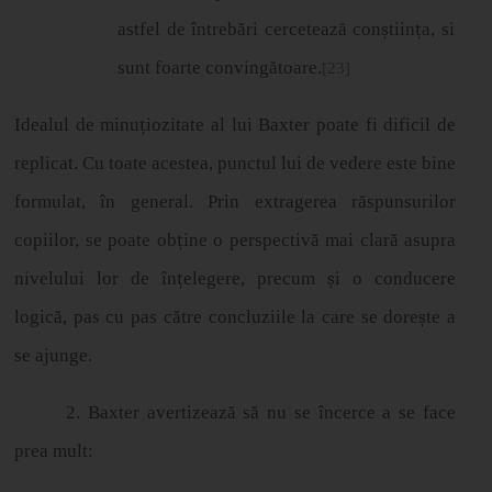
astfel de
î
ntreb
ă
ri cerceteaz
ă
con
ș
tiin
ț
a, si
sunt foarte conving
ă
toare.
[23]
Idealul de minu
ț
iozitate al lui Baxter poate fi dificil de
replicat. Cu toate acestea, punctul lui de vedere este bine
formulat, în general. Prin extragerea răspunsurilor
copiilor, se poate ob
ț
ine o perspectiv
ă
mai clară asupra
nivelului lor de în
ț
elegere, precum
ș
i o conducere
logic
ă
, pas cu pas c
ă
tre concluziile la care se dore
ș
te a
se ajunge.
2. Baxter avertizează să nu se încerce a se face
prea mult: