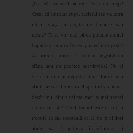
„
Ș
tii c
ă
urmeaz
ă
s
ă
mori
î
n scurt timp?
Crezi c
ă
imediat dup
ă
, sufletul t
ă
u va intra
î
ntr-o via
ț
ă
nesf
â
r
ș
it
ă
de bucurie sau
necaz?
Ț
i se vor mai p
ă
rea pl
ă
cute atunci
bog
ă
ț
ia
ș
i onorurile, sau pl
ă
cerile trupe
ș
ti?
Ai prefera atunci s
ă
fii mai degrab
ă
un
sf
â
nt, sau un p
ă
c
ă
tos neevlavios? Nu ai
vrea s
ă
fii mai degrab
ă
unul dintre acei
sfin
ț
i pe care lumea i-a dispre
ț
uit
ș
i abuzat,
dec
â
t unul dintre cei mai mari
ș
i mai boga
ț
i
dintre cei r
ă
i? C
â
nd timpul este trecut
ș
i
trebuie s
ă
dai socoteal
ă
de el, nu
ț
i-ai dori
atunci s
ă
-l fi petrecut
î
n sfin
ț
enie
ș
i