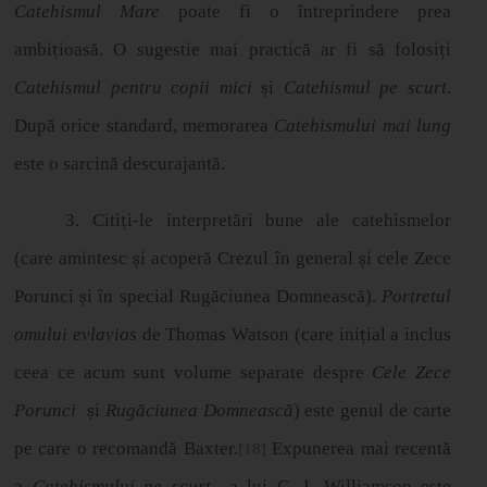
Catehismul Mare
poate fi o întreprindere prea
ambi
ț
ioas
ă
. O sugestie mai practică ar fi să folosi
ț
i
Catehismul pentru copii mici
ș
i
Catehismul pe scurt
.
După orice standard, memorarea
Catehismului mai lung
este o sarcină descurajantă.
3. Citi
ț
i-le interpret
ă
ri bune ale catehismelor
(care amintesc
ș
i acoper
ă
Crezul
î
n general
ș
i cele Zece
Porunci
ș
i
î
n special Rug
ă
ciunea Domneasc
ă
).
Portretul
omului evlavios
de Thomas Watson (care ini
ț
ial a inclus
ceea ce acum sunt volume separate despre
Cele Zece
Porunci
ș
i
Rugăciunea Domnească
) este genul de carte
pe care o recomandă Baxter.
Expunerea mai recentă
[18]
a
Catehismului pe scurt
a lui G. I. Williamson este