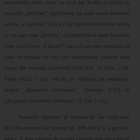
prezentului autor. Luca i-a scris lui Teofil cu privire la
lucrurile „învă
ț
ate
”
(kat
ē
che
ō
), de unde avem termenul
nostru
„
a catehiza
”
(Luca 1:4). Apostolul Pavel se referă
la cel care este „învă
ț
at
”
, ca împărtă
ș
ind toate lucrurile
bune cu cel care
„î
l înva
ț
ă”
sau cel care este catehizat ca
fiind
î
n p
ă
rt
ă
ș
ie cu cel care catehizeaz
ă
(ambele sunt
forme ale verbului kat
ē
che
ō
) (Gal. 6:6; cf. Rom. 2:18;
Fapte 18:25; 1 Cor. 14:19). El vorbe
ș
te, de asemenea,
despre „dreptarul învă
ț
ă
turii
”
(Romani 6:17)
ș
i
„
dreptarul cuvintelor sănătoase” (2 Tim. 1:13).
Formatul întrebare
ș
i r
ă
spuns
î
ș
i are r
ă
d
ă
cinile
î
nc
ă
din vremea lui Socrate (d. 399
î
.Hr.)
ș
i a grecilor
antici. A fost adaptat de primii cre
ș
tini precum Ciprian