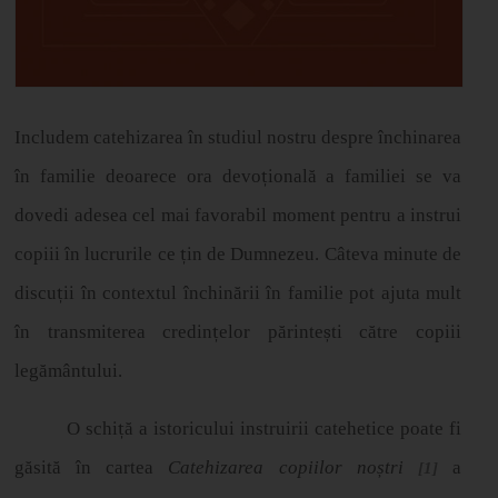
Includem catehizarea în studiul nostru despre închinarea
în familie deoarece ora devo
ț
ional
ă
a familiei se va
dovedi adesea cel mai favorabil moment pentru a instrui
copiii în lucrurile ce
ț
in de Dumnezeu. C
â
teva minute de
discu
ț
ii
î
n contextul
î
nchin
ă
rii
î
n familie pot ajuta mult
î
n transmiterea credin
ț
elor p
ă
rinte
ș
ti c
ă
tre copiii
leg
ă
m
â
ntului.
O schi
ț
ă
a istoricului instruirii catehetice poate fi
g
ă
sit
ă
î
n cartea
Catehizarea copiilor no
ș
tri
a
[1]