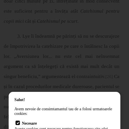
doar cinci minute pe zi, între
ț
inute
î
n mod consecvent
este suficient pentru a
î
nv
ă
ț
a at
â
t
Catehismul pentru
copii mici
cât
ș
i
Catehismul pe scurt
.
3. Lye îi îndeamnă pe părin
ț
i s
ă
nu se descurajeze
de
î
mpotrivirea la catehizare pe care o
î
nt
â
lnesc la copii
lor.
„
Aversiunea lor... nu este cel mai neînsemnat
argument ca să în
ț
elege
ț
i c
ă
exist
ă
mai mult dec
â
t un
singur beneficiu,
”
argumenteaz
ă
el contraintuitiv.
Ca
[26]
ș
i
î
n cazul procedurilor medicale dureroase, pacientul se
poate pl
â
nge sau se poate opune, totu
ș
i disconfortul său
Salut!
nu reprezintă un argument împotriva tratamentului. La
Avem nevoie de consimtamantul tau de a folosi urmatoarele
cookies:
fel este
ș
i cu catehizarea. Cinci minute pe zi nu este o
Necesare
dificultate. Ignor
ă
v
ă
ic
ă
reala.
Aceste cookies sunt necesare pentru functionarea site-ului