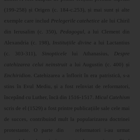
(199-258)
ș
i Origen (c. 184-c.253),
ș
i mai sunt
ș
i alte
exemple care includ
Prelegerile catehetice
ale lui Chiril
din Ierusalim (c. 350),
Pedagogul
, a lui Clement din
Alexandria (c. 198),
Institu
ț
iile divine
a lui Lactantius
(c. 303-311),
Sinopticele
lui Athanasius,
Despre
catehizarea celui neinstruit
a lui Augustin (c. 400)
ș
i
Enchiridion
. Catehizarea a înflorit în era patristică, s-a
stins în Evul Mediu,
ș
i a fost re
î
nviat de reformatori,
î
ncep
â
nd cu Luther, încă din 1516-1517.
Micul Catehism
scris de el (1529) a fost printre publica
ț
iile sale cele mai
de succes, contribuind mult la popularizarea doctrinei
protestante. O parte din
reformatori i-au urmat