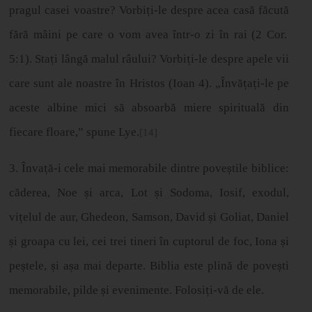
pragul casei voastre? Vorbi
ț
i-le despre acea cas
ă
f
ă
cut
ă
f
ă
r
ă
m
â
ini pe care o vom avea
î
ntr-o zi
î
n rai (2 Cor.
5:1). Sta
ț
i l
â
ng
ă
malul r
â
ului? Vorbi
ț
i-le despre apele vii
care sunt ale noastre
î
n Hristos (Ioan 4).
„Î
nv
ă
ț
a
ț
i-le pe
aceste albine mici s
ă
absoarb
ă
miere spiritual
ă
din
fiecare floare,
”
spune Lye.
[14]
3. Înva
ț
ă
-i cele mai memorabile dintre pove
ș
tile biblice:
căderea, Noe
ș
i arca, Lot
ș
i Sodoma, Iosif, exodul,
vi
ț
elul de aur, Ghedeon, Samson, David
ș
i Goliat, Daniel
ș
i groapa cu lei, cei trei tineri
î
n cuptorul de foc, Iona
ș
i
pe
ș
tele,
ș
i a
ș
a mai departe. Biblia este plin
ă
de pove
ș
ti
memorabile, pilde
ș
i evenimente. Folosi
ț
i-v
ă
de ele.