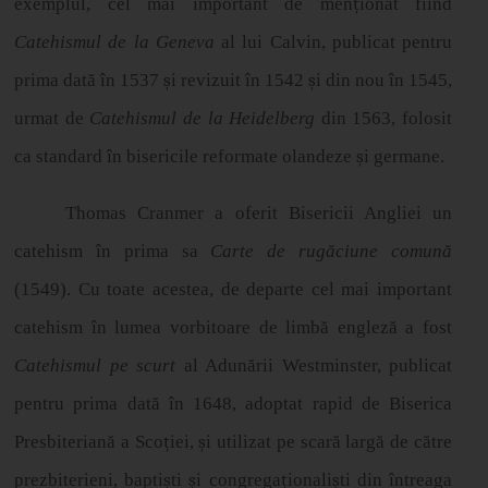
exemplul, cel mai important de men
ț
ionat fiind
Catehismul de la Geneva
al lui Calvin, publicat pentru
prima dată în 1537
ș
i revizuit
î
n 1542
ș
i din nou
î
n 1545,
urmat de
Catehismul de la Heidelberg
din 1563, folosit
ca standard în bisericile reformate olandeze
ș
i germane.
Thomas Cranmer a oferit Bisericii Angliei un
catehism în prima sa
Carte de rugăciune comună
(1549). Cu toate acestea, de departe cel mai important
catehism în lumea vorbitoare de limbă engleză a fost
Catehismul pe scurt
al Adunării Westminster, publicat
pentru prima dată în 1648, adoptat rapid de Biserica
Presbiteriană a Sco
ț
iei,
ș
i utilizat pe scar
ă
larg
ă
de c
ă
tre
prezbiterieni, bapti
ș
ti
ș
i congrega
ț
ionali
ș
ti din
î
ntreaga