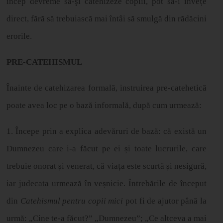
încep devreme să-şi catehizeze copiii, pot să-i înve
ț
e
direct, f
ă
r
ă
s
ă
trebuiasc
ă
mai
î
nt
â
i s
ă
smulg
ă
din r
ă
d
ă
cini
erorile.
PRE-CATEHISMUL
Înainte de catehizarea formală, instruirea pre-catehetică
poate avea loc pe o bază informală, după cum urmează:
1. Începe prin a explica adevăruri de bază: că există un
Dumnezeu care i-a făcut pe ei
ș
i toate lucrurile, care
trebuie onorat
ș
i venerat, c
ă
via
ț
a este scurt
ă
ș
i nesigur
ă
,
iar judecata urmeaz
ă
î
n ve
ș
nicie.
Î
ntreb
ă
rile de
î
nceput
din
Catehismul pentru copii mici
pot fi de ajutor până la
urmă: „Cine te-a făcut?” „Dumnezeu”; „Ce altceva a mai