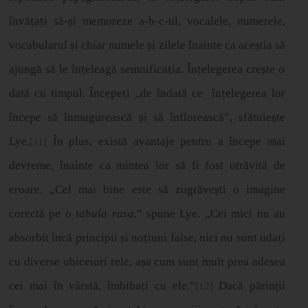
î
nv
ă
ț
a
ț
i s
ă
-
ș
i memoreze a-b-c-ul, vocalele, numerele,
vocabularul
ș
i chiar numele
ș
i zilele
î
nainte ca ace
ș
tia s
ă
ajung
ă
s
ă
le
î
n
ț
eleag
ă
semnifica
ț
ia.
Î
n
ț
elegerea cre
ș
te o
dat
ă
cu timpul.
Î
ncepe
ț
i „de îndată ce
în
ț
elegerea lor
î
ncepe s
ă
î
nmugureasc
ă
ș
i s
ă
î
nfloreasc
ă”
, sf
ă
tuie
ș
te
Lye.
În plus, există avantaje pentru a începe mai
[11]
devreme, înainte ca mintea lor să fi fost otrăvită de
eroare. „Cel mai bine este să zugrăve
ș
ti o imagine
corect
ă
pe o
tabula rasa
,” spune Lye. „Cei mici nu au
absorbit încă principii
ș
i no
ț
iuni false, nici nu sunt uda
ț
i
cu diverse obiceiuri rele, a
ș
a cum sunt mult prea adesea
cei mai
î
n v
â
rst
ă
,
î
mbiba
ț
i cu ele.”
Dacă părinţii
[12]