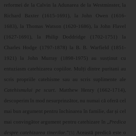
reformei de la Calvin la Adunarea de la Westminster, la
Richard Baxter (1615-1691), la John Owen (1616-
1683), la Thomas Watson (1620-1686), la John Flavel
(1627-1691), la Philip Doddridge (1702-1751) la
Charles Hodge (1797-1878) la B. B. Warfield (1851-
1921) la John Murray (1898-1975) au sus
ț
inut cu
entuziasm catehizarea copiilor. Mul
ț
i dintre puritani au
scris propriile catehisme sau au scris suplimente ale
Catehismului pe scurt
. Matthew Henry (1662-1714),
descoperim în mod nesurprinzător, nu numai că oferă cel
mai bun argument pentru închinarea în familie, dar
ș
i cel
mai conving
ă
tor argument pentru catehizare
î
n
„
Predica
despre catehizarea tinerilor
.”
Această predică este o
[5]