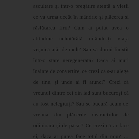
ascultare
ș
i
î
ntr-o preg
ă
tire atent
ă
a vie
ț
ii
ce va urma dec
â
t
î
n
mândrie
ș
i pl
ă
cerea
ș
i
r
ă
sf
ă
ț
area firii? Cum ai putut avea o
atitudine nehotărâtă uitându-
ț
i via
ț
a
ve
ș
nic
ă
at
â
t de mult? Sau să dormi lini
ș
tit
î
ntr-o stare neregenerat
ă
? Dac
ă
ai muri
î
nainte de convertire, ce crezi c
ă
s-ar alege
de tine,
ș
i unde ai fi atunci? Crezi că
vreunul dintre cei din iad sunt bucuro
ș
i c
ă
au fost nelegiui
ț
i? Sau se bucur
ă
acum de
vreuna din pl
ă
cerile distrac
ț
iilor de
odinioar
ă
ș
i de p
ă
cat? Ce crezi c
ă
ar face
ei, dac
ă
ar putea face totul din nou?
…