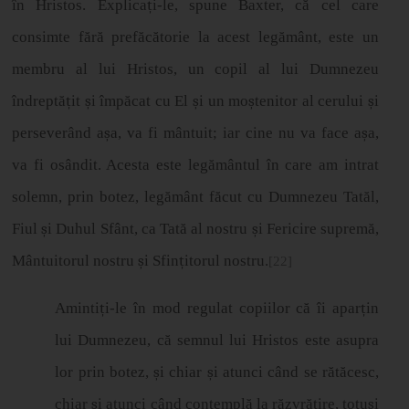
î
n Hristos. Explica
ț
i-le, spune Baxter, c
ă
cel care
consimte f
ă
r
ă
pref
ă
c
ă
torie la acest legământ, este un
membru al lui Hristos, un copil al lui Dumnezeu
îndreptă
ț
it
ș
i
î
mp
ă
cat cu El
ș
i un mo
ș
tenitor al cerului
ș
i
persever
â
nd a
ș
a, va fi mântuit; iar cine nu va face a
ș
a,
va fi os
â
ndit. Acesta este leg
ă
m
â
ntul
î
n care am intrat
solemn, prin botez, legământ făcut cu Dumnezeu Tatăl,
Fiul
ș
i Duhul Sf
â
nt, ca Tat
ă
al nostru
ș
i Fericire suprem
ă
,
M
â
ntuitorul nostru
ș
i Sfin
ț
itorul nostru.
[22]
Aminti
ț
i-le
î
n mod regulat copiilor c
ă
î
i apar
ț
in
lui Dumnezeu, c
ă
semnul lui Hristos este asupra
lor prin botez,
ș
i chiar
ș
i atunci c
â
nd se r
ă
t
ă
cesc,
chiar
ș
i atunci c
â
nd contempl
ă
la r
ă
zvr
ă
tire, totu
ș
i