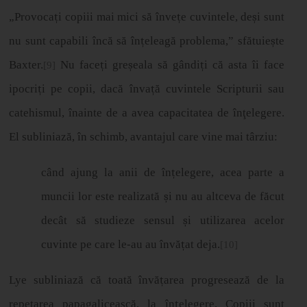
„
Provoca
ț
i copiii mai mici să înve
ț
e cuvintele, de
ș
i sunt
nu sunt capabili încă să în
ț
eleag
ă
problema,” sfătuie
ș
te
Baxter.
Nu face
ț
i gre
ș
eala s
ă
g
â
ndi
ț
i c
ă
asta
î
i face
[9]
ipocri
ț
i pe copii, dacă înva
ț
ă
cuvintele Scripturii sau
catehismul, înainte de a avea capacitatea de înţelegere.
El subliniază, în schimb, avantajul care vine mai târziu:
când ajung la anii de în
ț
elegere, acea parte a
muncii lor este realizat
ă
ș
i nu au altceva de f
ă
cut
dec
â
t s
ă
studieze sensul
ș
i utilizarea acelor
cuvinte pe care le-au au
î
nv
ă
ț
at deja.
[10]
Lye subliniază că toată învă
ț
area progreseaz
ă
de la
repetarea papagaliceasc
ă
, la în
ț
elegere. Copiii sunt