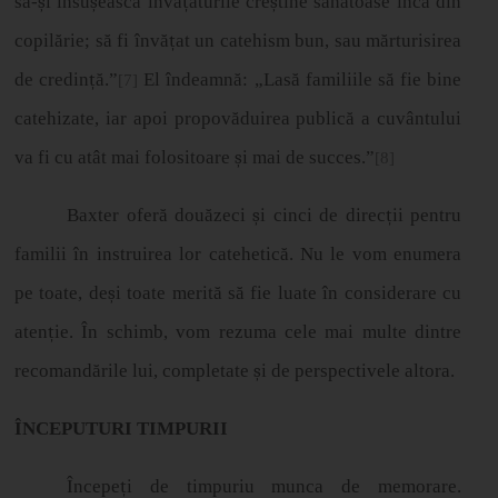
s
ă
-
ș
i
î
nsu
ș
easc
ă
î
nv
ă
ț
ă
turile cre
ș
tine s
ă
n
ă
toase
î
nc
ă
din
copil
ă
rie; s
ă
fi
î
nv
ă
ț
at un catehism bun, sau m
ă
rturisirea
de credin
ț
ă
.”
El îndeamnă: „Lasă familiile să fie bine
[7]
catehizate, iar apoi propovăduirea publică a cuvântului
va fi cu atât mai folositoare
ș
i mai de succes.”
[8]
Baxter oferă douăzeci
ș
i cinci de direc
ț
ii pentru
familii
î
n instruirea lor catehetic
ă
. Nu le vom enumera
pe toate, de
ș
i toate merit
ă
s
ă
fie luate
î
n considerare cu
aten
ț
ie.
Î
n schimb, vom rezuma cele mai multe dintre
recomand
ă
rile lui, completate
ș
i de perspectivele altora.
ÎNCEPUTURI TIMPURII
Începe
ț
i de timpuriu munca de memorare.