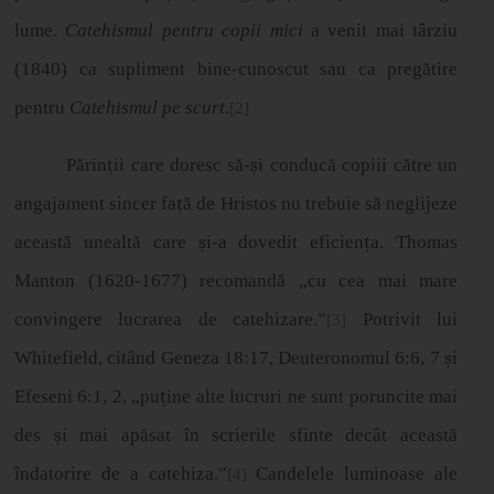
lume.
Catehismul pentru copii mici
a venit mai târziu
(1840) ca supliment bine-cunoscut sau ca pregătire
pentru
Catehismul pe scurt
.
[2]
Părin
ț
ii care doresc s
ă
-
ș
i conduc
ă
copiii c
ă
tre un
angajament sincer fa
ț
ă
de Hristos nu trebuie s
ă
neglijeze
aceast
ă
unealt
ă
care
ș
i-a dovedit eficien
ț
a. Thomas
Manton (1620-1677) recomand
ă
„
cu cea mai mare
convingere lucrarea de catehizare.”
Potrivit lui
[3]
Whitefield, citând Geneza 18:17, Deuteronomul 6:6, 7
ș
i
Efeseni 6:1, 2,
„
pu
ț
ine alte lucruri ne sunt poruncite mai
des
ș
i mai ap
ă
sat
î
n scrierile sfinte dec
â
t aceast
ă
î
ndatorire de a catehiza.”
Candelele luminoase ale
[4]