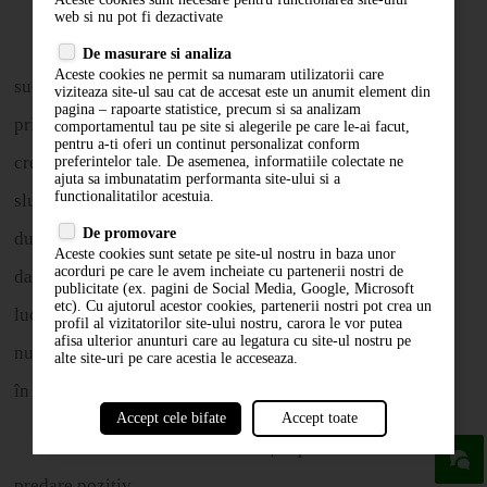
web si nu pot fi dezactivate
4. Părin
ț
ii nu trebuie s
ă
se descurajeze de lipsa
De masurare si analiza
Aceste cookies ne permit sa numaram utilizatorii care
succesului palpabil al muncii lor. Lye citeaz
ă
un
viziteaza site-ul sau cat de accesat este un anumit element din
pagina – rapoarte statistice, precum si sa analizam
principiu fără moarte: suntem chema
ț
i s
ă
ar
ă
t
ă
m
comportamentul tau pe site si alegerile pe care le-ai facut,
pentru a-ti oferi un continut personalizat conform
credincio
ș
ie, nu succes.
„
Dumnezeu
Î
ș
i m
ă
soar
ă
preferintelor tale. De asemenea, informatiile colectate ne
ajuta sa imbunatatim performanta site-ului si a
functionalitatilor acestuia.
slujitorii, nu dup
ă
rezultat, care este doar treaba Lui; ci
De promovare
dup
ă
perseveren
ț
a
ș
i credincio
ș
ia ostenelii, care este
Aceste cookies sunt setate pe site-ul nostru in baza unor
acorduri pe care le avem incheiate cu partenerii nostri de
datoria lor.”
Părin
ț
ii credincio
ș
i planifică
ș
i fac
[27]
publicitate (ex. pagini de Social Media, Google, Microsoft
etc). Cu ajutorul acestor cookies, partenerii nostri pot crea un
lucruri cu „bătaie lungă”. Este posibil ca rezultatele să
profil al vizitatorilor site-ului nostru, carora le vor putea
afisa ulterior anunturi care au legatura cu site-ul nostru pe
nu apară imediat, dar avem încredere că roadele vor veni
alte site-uri pe care acestia le acceseaza.
în cele din urmă. Mai multe despre asta într-un moment.
Accept cele bifate
Accept toate
5. Baxter recomandă cu în
ț
elepciune un mediu de
predare pozitiv.