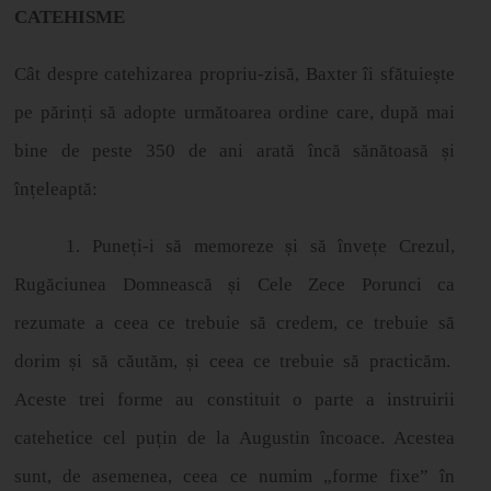
CATEHISME
Cât despre catehizarea propriu-zisă, Baxter îi sfătuie
ș
te
pe p
ă
rin
ț
i s
ă
adopte următoarea ordine care, după mai
bine de peste 350 de ani arată încă sănătoasă
ș
i
î
n
ț
eleapt
ă
:
1. Pune
ț
i-i s
ă
memoreze
ș
i s
ă
î
nve
ț
e Crezul,
Rugăciunea Domnească
ș
i Cele Zece Porunci ca
rezumate a ceea ce trebuie s
ă
credem, ce trebuie s
ă
dorim
ș
i s
ă
c
ă
ut
ă
m,
ș
i ceea ce trebuie s
ă
practic
ă
m.
Aceste trei forme au constituit o parte a instruirii
catehetice cel pu
ț
in de la Augustin
î
ncoace. Acestea
sunt, de asemenea, ceea ce numim „forme fixe” în