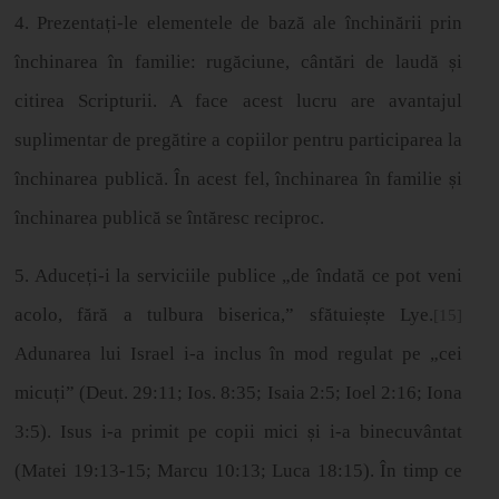
4. Prezenta
ț
i-le elementele de baz
ă
ale
î
nchin
ă
rii prin
î
nchinarea
î
n familie: rug
ă
ciune, c
â
nt
ă
ri de laud
ă
ș
i
citirea Scripturii. A face acest lucru are avantajul
suplimentar de preg
ă
tire a copiilor pentru participarea la
închinarea publică. În acest fel, închinarea în familie
ș
i
î
nchinarea public
ă
se
î
nt
ă
resc reciproc.
5. Aduce
ț
i-i la serviciile publice
„
de
î
ndat
ă
ce pot veni
acolo, f
ă
r
ă
a tulbura biserica,
”
sf
ă
tuie
ș
te Lye.
[15]
Adunarea lui Israel i-a inclus în mod regulat pe „cei
micu
ț
i
”
(Deut. 29:11; Ios. 8:35; Isaia 2:5; Ioel 2:16; Iona
3:5). Isus i-a primit pe copii mici
ș
i i-a binecuv
â
ntat
(Matei 19:13-15; Marcu 10:13; Luca 18:15).
Î
n timp ce