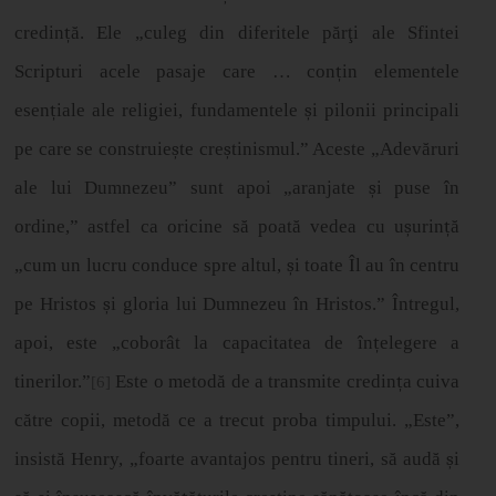
credin
ț
ă
. Ele „culeg din diferitele părţi ale Sfintei
Scripturi acele pasaje care … con
ț
in elementele
esen
ț
iale ale religiei, fundamentele
ș
i pilonii principali
pe care se construie
ș
te cre
ș
tinismul.” Aceste „Adevăruri
ale lui Dumnezeu” sunt apoi „aranjate
ș
i puse
î
n
ordine,” astfel ca oricine să poată vedea cu u
ș
urin
ț
ă
„
cum un lucru conduce spre altul,
ș
i toate
Î
l au
î
n centru
pe Hristos
ș
i gloria lui Dumnezeu
î
n Hristos.” Întregul,
apoi, este „coborât la capacitatea de în
ț
elegere a
tinerilor.”
Este o metodă de a transmite credin
ț
a cuiva
[6]
c
ă
tre copii, metod
ă
ce a trecut proba timpului.
„
Este
”
,
insist
ă
Henry,
„
foarte avantajos pentru tineri, s
ă
aud
ă
ș
i