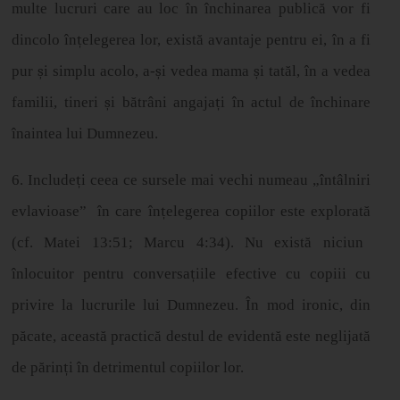
multe lucruri care au loc
î
n
î
nchinarea public
ă
vor fi
dincolo
î
n
ț
elegerea lor, există avantaje pentru ei, în a fi
pur
ș
i simplu acolo, a-
ș
i vedea mama
ș
i tat
ă
l,
î
n a vedea
familii, tineri
ș
i b
ă
tr
â
ni angaja
ț
i
î
n actul de
î
nchinare
î
naintea lui Dumnezeu.
6. Include
ț
i ceea ce sursele mai vechi numeau
„î
nt
â
lniri
evlavioase
”
î
n care
î
n
ț
elegerea copiilor este explorat
ă
(cf. Matei 13:51; Marcu 4:34). Nu exist
ă
niciun
î
nlocuitor pentru conversa
ț
iile efective cu copiii cu
privire la lucrurile lui Dumnezeu.
Î
n mod ironic, din
p
ă
cate, aceast
ă
practic
ă
destul de evident
ă
este neglijat
ă
de p
ă
rin
ț
i
î
n detrimentul copiilor lor.