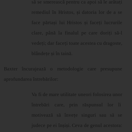
s
ă
se smereasc
ă
pentru ca apoi s
ă
le ar
ă
ta
ț
i
remediul
î
n Hristos,
ș
i datoria lor de a se
face părta
ș
i lui Hristos
ș
i face
ț
i lucrurile
clare, până la finalul pe care dori
ț
i s
ă
-l
vede
ț
i; dar face
ț
i toate acestea cu dragoste,
bl
â
nde
ț
e
ș
i
î
n tain
ă
.
Baxter încurajează o metodologie care presupune
aprofundarea întrebărilor:
Va fi de mare utilitate uneori folosirea unor
întrebări care, prin răspunsul lor îi
motivează să înve
ț
e singuri sau s
ă
se
judece pe ei
î
n
ș
i
ș
i. Ceva de genul acestora: