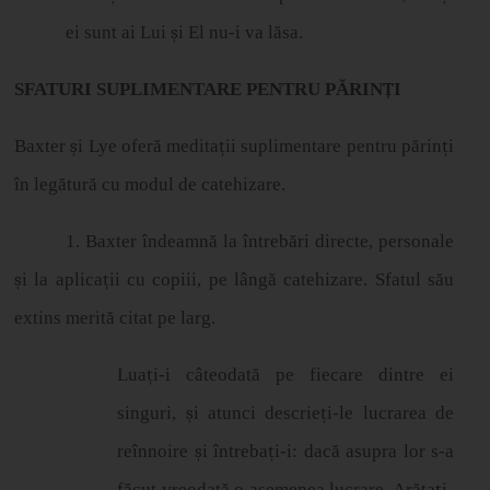
ei sunt ai Lui
ș
i El nu-i va l
ă
sa.
SFATURI SUPLIMENTARE PENTRU PĂRIN
Ț
I
Baxter
ș
i Lye ofer
ă
medita
ț
ii suplimentare pentru p
ă
rin
ț
i
î
n leg
ă
tur
ă
cu modul de catehizare.
1. Baxter îndeamnă la întrebări directe, personale
ș
i la aplica
ț
ii cu copiii, pe l
â
ng
ă
catehizare. Sfatul s
ă
u
extins merit
ă
citat pe larg.
Lua
ț
i-i c
â
teodat
ă
pe fiecare dintre ei
singuri,
ș
i atunci descrie
ț
i-le lucrarea de
re
î
nnoire
ș
i
î
ntreba
ț
i-i: dac
ă
asupra lor s-a
f
ă
cut vreodat
ă
o asemenea lucrare. Ar
ă
ta
ț
i-