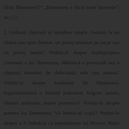
făcut Dumnezeu?” „Dumnezeu a făcut toate lucrurile”;
etc.
[13]
2. Utiliza
ț
i ilustra
ț
ii
ș
i metafore simple. Asista
ț
i la un
r
ă
s
ă
rit sau apus frumos, un peisaj minunat pe uscat sau
un peisaj marin? Vorbi
ț
i-le despre
î
n
ț
elepciunea
creatoare a lui Dumnezeu. M
ă
n
â
nc
ă
o portocal
ă
sau o
c
ă
p
ș
un
ă
deosebit de delicioas
ă
, m
ă
r sau ananas?
Vorbi
ț
i-le despre bun
ă
tatea lui Dumnezeu.
Experimenteaz
ă
o furtun
ă
puternic
ă
, fulgere, tunete,
v
â
nturi urlătoare, maree puternice? Vorbi
ț
i-le despre
puterea lui Dumnezeu. V
ă
î
mbr
ă
ca
ț
i copii? Vorbi
ț
i-le
despre a fi
î
mbr
ă
cat cu neprih
ă
nirea lui Hristos. P
ă
ș
i
ț
i