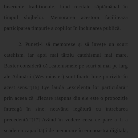
bisericile tradi
ț
ionale, fiind recitate s
ă
pt
ă
m
â
nal
î
n
timpul slujbelor. Memorarea acestora faciliteaz
ă
participarea timpurie a copiilor
î
n
î
nchinarea public
ă
.
2. Pune
ț
i-i s
ă
memoreze
ș
i s
ă
î
nve
ț
e un scurt
catehism, iar apoi mai t
â
rziu catehismul mai mare.
Baxter consider
ă
c
ă
„
catehismele pe scurt
ș
i mai pe larg
ale Adun
ă
rii (Westminster) sunt foarte bine potrivite
î
n
acest sens.
”
Lye laudă „excelen
ț
a lor particulară”
[16]
prin aceea că „fiecare răspuns din ele este o propozi
ț
ie
î
ntreag
ă
î
n sine, neav
â
nd leg
ă
tur
ă
cu
î
ntrebarea
precedent
ă
.
”
Având în vedere ceea ce pare a fi a
[17]
scăderea capacităţii de memorare în era noastră digitală,