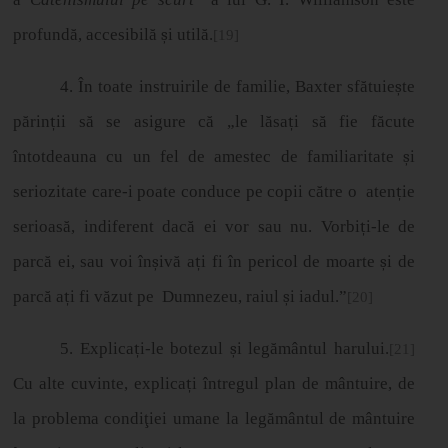
profundă, accesibilă
ș
i util
ă
.
[19]
4. În toate instruirile de familie, Baxter sfătuie
ș
te
p
ă
rin
ț
ii s
ă
se asigure c
ă
„
le l
ă
sa
ț
i s
ă
fie f
ă
cute
î
ntotdeauna cu un fel de amestec de familiaritate
ș
i
seriozitate care-i poate conduce pe copii c
ă
tre o
aten
ț
ie
serioas
ă
, indiferent dac
ă
ei vor sau nu. Vorbi
ț
i-le de
parc
ă
ei, sau voi în
ș
iv
ă
a
ț
i fi
î
n pericol de moarte
ș
i de
parc
ă
a
ț
i fi v
ă
zut pe
Dumnezeu, raiul
ș
i iadul.”
[20]
5. Explica
ț
i-le botezul
ș
i leg
ă
m
â
ntul harului.
[21]
Cu alte cuvinte, explica
ț
i
î
ntregul plan de m
â
ntuire, de
la problema condi
ţ
iei umane la leg
ă
m
â
ntul de m
â
ntuire