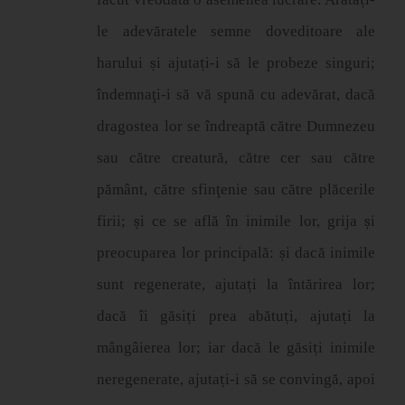
le adev
ă
ratele semne doveditoare ale
harului
ș
i ajuta
ț
i-i s
ă
le probeze singuri;
î
ndemnaţi-i să vă spună cu adevărat, dacă
dragostea lor se îndreaptă către Dumnezeu
sau către creatură, către cer sau către
pământ, către sfinţenie sau către plăcerile
firii;
ș
i ce se afl
ă
î
n inimile lor, grija
ș
i
preocuparea lor principal
ă
:
ș
i dac
ă
inimile
sunt regenerate, ajuta
ț
i la
î
nt
ă
rirea lor;
dac
ă
î
i g
ă
si
ț
i prea ab
ă
tu
ț
i, ajuta
ț
i la
m
â
ng
â
ierea lor; iar dac
ă
le g
ă
si
ț
i inimile
neregenerate, ajuta
ț
i-i s
ă
se conving
ă
, apoi