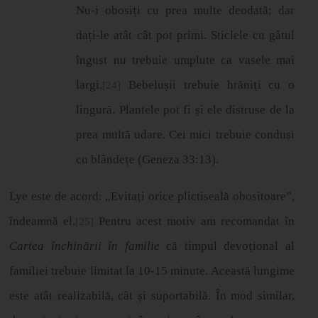
Nu-i obosi
ț
i cu prea multe deodat
ă
; dar
da
ț
i-le at
â
t c
â
t pot primi. Sticlele cu gâtul
îngust nu trebuie umplute ca vasele mai
largi.
Bebelu
ș
ii trebuie hr
ă
ni
ț
i cu o
[24]
lingur
ă
. Plantele pot fi
ș
i ele distruse de la
prea mult
ă
udare. Cei mici trebuie condu
ș
i
cu bl
â
nde
ț
e (Geneza 33:13).
Lye este de acord: „Evita
ț
i orice plictiseală obositoare”,
îndeamnă el.
Pentru acest motiv am recomandat în
[25]
Cartea închinării în familie
că timpul devo
ț
ional al
familiei trebuie limitat la 10-15 minute. Aceast
ă
lungime
este at
â
t realizabil
ă
, c
â
t
ș
i suportabil
ă
.
Î
n mod similar,