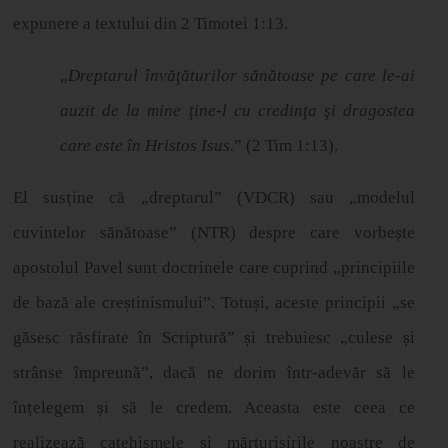
expunere a textului din 2 Timotei 1:13.
„
Dreptarul învăţăturilor sănătoase pe care le-ai
auzit de la mine ţine-l cu credinţa şi dragostea
care este în Hristos Isus.
” (2 Tim 1:13).
El sus
ț
ine c
ă
„
dreptarul
”
(VDCR) sau
„
modelul
cuvintelor s
ă
n
ă
toase
”
(NTR) despre care vorbe
ș
te
apostolul Pavel sunt doctrinele care cuprind
„
principiile
de baz
ă
ale cre
ș
tinismului”. Totu
ș
i, aceste principii
„
se
g
ă
sesc r
ă
sfirate
î
n Scriptur
ă”
ș
i trebuiesc
„
culese
ș
i
str
â
nse
î
mpreun
ă”
, dac
ă
ne dorim
î
ntr-adev
ă
r s
ă
le
î
n
ț
elegem
ș
i s
ă
le credem. Aceasta este ceea ce
realizeaz
ă
catehismele
ș
i m
ă
rturisirile noastre de