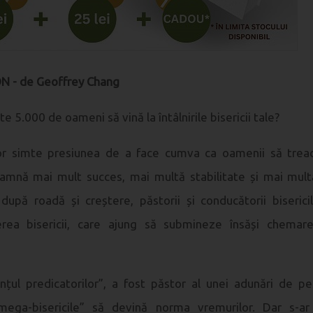
 - de Geoffrey Chang
e 5.000 de oameni să vină la întâlnirile bisericii tale?
r simte presiunea de a face cumva ca oamenii să treacă 
mnă mai mult succes, mai multă stabilitate și mai multă 
 după roadă și creștere, păstorii și conducătorii biseri
erea bisericii, care ajung să submineze însăși chemar
ințul predicatorilor”, a fost păstor al unei adunări de 
mega-bisericile” să devină norma vremurilor. Dar s-ar 