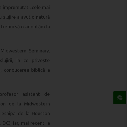
n-a împrumutat „cele mai
 slujire a avut o natură
ar trebui să o adoptăm la
Midwestern Seminary,
jirii, în ce privește
, conducerea biblică a
profesor asistent de
rgeon de la Midwestern
în echipa de la Houston
 DC), iar, mai recent, a