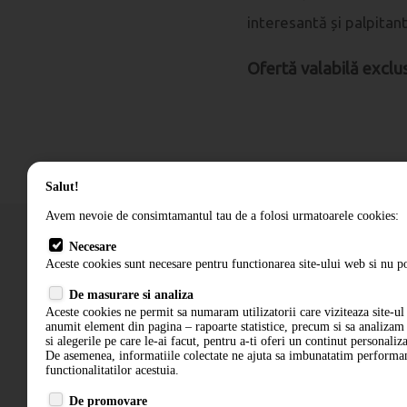
interesantă și palpitan
Ofertă valabilă exclu
Salut!
Avem nevoie de consimtamantul tau de a folosi urmatoarele cookies:
Necesare
Aceste cookies sunt necesare pentru functionarea site-ului web si nu po
Cum comand
De masurare si analiza
Termeni si conditii
Aceste cookies ne permit sa numaram utilizatorii care viziteaza site-ul 
anumit element din pagina – rapoarte statistice, precum si sa analiza
si alegerile pe care le-ai facut, pentru a-ti oferi un continut personaliz
De asemenea, informatiile colectate ne ajuta sa imbunatatim performant
functionalitatilor acestuia.
De promovare