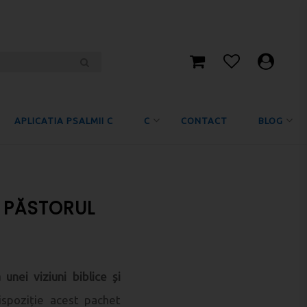
APLICATIA PSALMII C
C
CONTACT
BLOG
i PĂSTORUL
unei viziuni biblice și
spoziție acest pachet