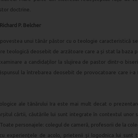
stor doctrine.
Richard P. Belcher
 povestea unui tânăr păstor cu o teologie caracteristică se
e teologică deosebit de arzătoare care a și stat la baza p
aminare a candidaților la slujirea de pastor dintr-o biser
ăspunsul la întrebarea deosebit de provocatoare care i-a f
ologice ale tânărului Ira este mai mult decat o prezentar
rșitul cărtii, căutările lui sunt integrate în contextul unor si
. Toate personajele: colegul de cameră, profesorii de la coleg
u experiențele de acolo, prietenii și logodnica lui sunt t