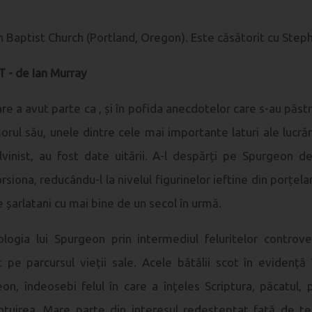
n Baptist Church (Portland, Oregon). Este căsătorit cu Stepha
 - de Ian Murray
care a avut parte ca , și în pofida anecdotelor care s-au păst
orul său, unele dintre cele mai importante laturi ale lucrări
lvinist, au fost date uitării. A-l despărți pe
Spurgeon
de 
rsiona, reducându-l la nivelul figurinelor ieftine din porțelan
 șarlatani cu mai bine de un secol în urmă.
ologia lui
Spurgeon
prin intermediul feluritelor controv
 pe parcursul vieții sale. Acele bătălii scot în evidență
eon
, îndeosebi felul în care a înțeles Scriptura, păcatul, 
ntuirea. Mare parte din interesul redeșteptat față de te