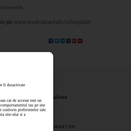
tă poveste.
siv pe
www.psalmiicantati.ro/magazin
t fi dezactivate
Livrare
Politica de confidentialitate
sau cat de accesat este un
m comportamentul tau pe site
at conform preferintelor tale.
a site-ului si a
ABONARE LA NEWSLETTER