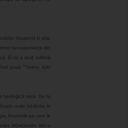
colului douazeci și unu,
rimei lui experiențe din
ică. El nu a avut odihnă
ost pusă: "Tinere, ești
e teologică rece. De la
tuații reale întâlnite în
iu, bisericile pe care le
oate întrețesute într-o