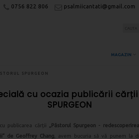
0756 822 806
psalmiicantati@gmail.com
MAGAZIN
 PĂSTORUL SPURGEON
ecială cu ocazia publicării cărți
SPURGEON
cu publicarea cărții
„Păstorul Spurgeon - redescoperirea 
rii” de Geoffrey Chang
, avem bucuria să vă punem la di