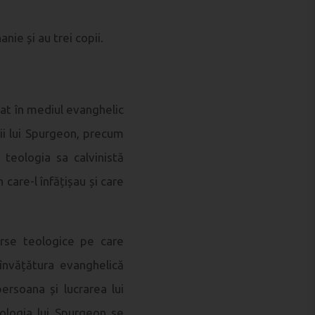
nie și au trei copii.
rat în mediul evanghelic
i lui
Spurgeon
, precum
teologia sa calvinistă
 care-l înfățișau și care
erse teologice pe care
 învățătura evanghelică
persoana și lucrarea lui
ologia lui
Spurgeon
se