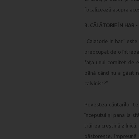
focalizează asupra ace
3. CĂLĂTORIE ÎN HAR - 
"Calatorie in har" este
preocupat de o întrebar
fața unui comitet de ex
până când nu a găsit r
calvinist?"
Povestea căutărilor te
începutul și pana la sfâ
trăirea creștină zilnică
păstorește, împreună c