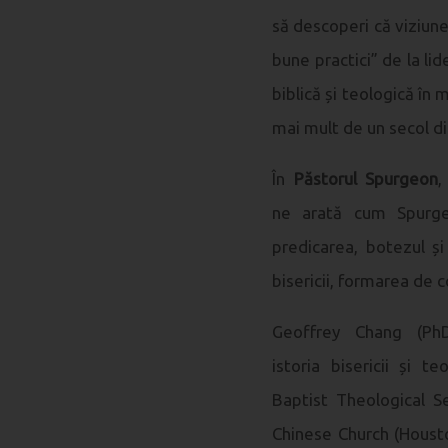
să descoperi că viziune
bune practici” de la li
biblică și teologică în 
mai mult de un secol di
În
Păstorul Spurgeon
,
ne arată cum Spurgeo
predicarea, botezul ș
bisericii, formarea de c
Geoffrey Chang (PhD
istoria bisericii și 
Baptist Theological Se
Chinese Church (Houston