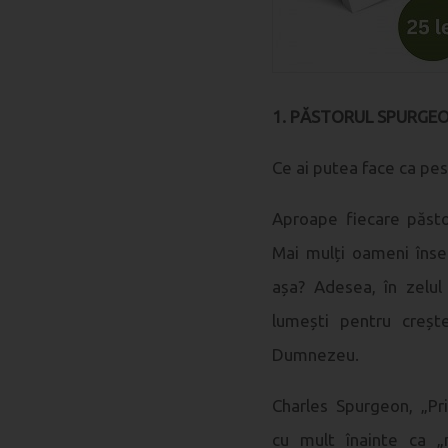
1. PĂSTORUL SPURGEON
Ce ai putea face ca pest
Aproape fiecare păsto
Mai mulți oameni însea
așa? Adesea, în zelul
lumești pentru creșt
Dumnezeu.
Charles Spurgeon, „Pr
cu mult înainte ca „