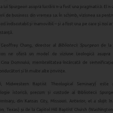
a lui Spurgeon asupra lucrării n-a fost una pragmatică. El 
derii de business din vremea sa. În schimb, viziunea sa pentru
mod indiscutabil și inamovibil – și a fost una pe care și noi 
stanță.
 Geoffrey Chang, director al
Bibliotecii Spurgeon
de la 
n ne oferă un model de viziune teologică asupra slu
i Cina Domnului, membralitatea încărcată de semnificație
onducători și în multe alte privințe.
, Midwestern Baptist Theological Seminary) este 
teologie istorică, precum și custode al Bibliotecii Spu
minary, din Kansas City, Missouri. Anterior, el a slujit 
, Texas) și de la Capitol Hill Baptist Church (Washington,