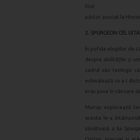
fost
păstor asociat la Hinso
2. SPURGEON CEL UITAT
În pofida elogiilor de 
despre abilitățile și um
cadrul său teologic ca
echivalează cu a-l disto
erau puse în vânzare de
Murray explorează te
acesta le-a întâmpinat
sănătoasă a lui
Spurg
Cristos, precum și mâ