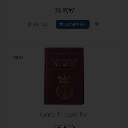
35 RON
DETALII
CUMPARA
CARTI
Cantarile psalmilor
130 RON