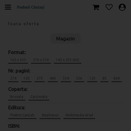
Toata oferta
Magazin
Format:
165 x 235
210 x 210
145 x 205 (A5)
Nr. pagini:
274
120
270
400
334
256
120
80
664
Coperta:
Brosata
Cartonata
Editura:
Psalmii Cantati
Stephanus
Multimedia Arad
ISBN: