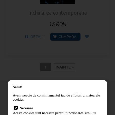
Inchinarea contemporana
15 RON
DETALII
CUMPARA
1
INAINTE >
Salut!
Avem nevoie de consimtamantul tau de a folosi urmatoarele
cookies:
Cum comand
Necesare
Livrare
Aceste cookies sunt necesare pentru functionarea site-ului