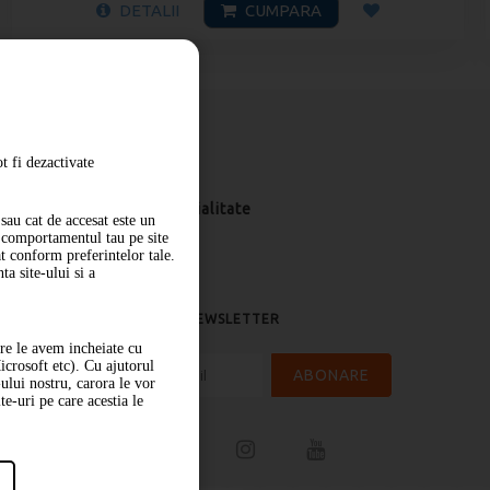
DETALII
CUMPARA
t fi dezactivate
Livrare
Politica de confidentialitate
sau cat de accesat este un
m comportamentul tau pe site
at conform preferintelor tale.
a site-ului si a
ABONARE LA NEWSLETTER
are le avem incheiate cu
icrosoft etc). Cu ajutorul
ABONARE
-ului nostru, carora le vor
te-uri pe care acestia le