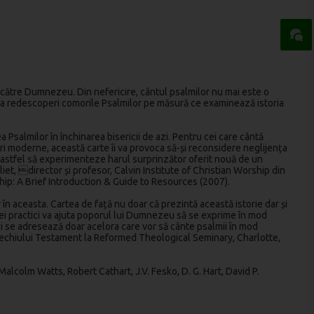
către Dumnezeu. Din nefericire, cântul psalmilor nu mai este o
 la a redescoperi comorile Psalmilor pe măsură ce examinează istoria
Psalmilor în închinarea bisericii de azi. Pentru cei care cântă
ntări moderne, această carte îi va provoca să-și reconsidere neglijența
și astfel să experimenteze harul surprinzător oferit nouă de un
t, director și profesor, Calvin Institute of Christian Worship din
ship: A Brief Introduction & Guide to Resources (2007).
r în aceasta. Cartea de față nu doar că prezintă această istorie dar și
tei practici va ajuta poporul lui Dumnezeu să se exprime în mod
u li se adresează doar acelora care vor să cânte psalmii în mod
l Vechiului Testament la Reformed Theological Seminary, Charlotte,
colm Watts, Robert Cathart, J.V. Fesko, D. G. Hart, David P.