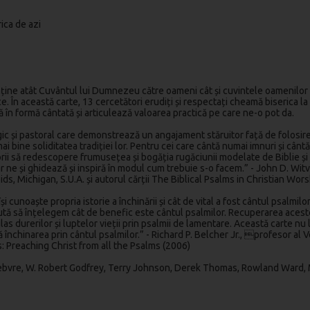
ica de azi
nține atât Cuvântul lui Dumnezeu către oameni cât și cuvintele oamenilor 
ice. În această carte, 13 cercetători erudiți și respectați cheamă biserica
ică în formă cântată și articulează valoarea practică pe care ne-o pot da.
ic și pastoral care demonstrează un angajament stăruitor față de folosirea 
 mai bine soliditatea tradiției lor. Pentru cei care cântă numai imnuri și câ
itorii să redescopere frumusețea și bogăția rugăciunii modelate de Biblie 
 și ghidează și inspiră în modul cum trebuie s-o facem.” - John D. Witvlie
ds, Michigan, S.U.A. și autorul cărții The Biblical Psalms in Christian Wor
 cunoaște propria istorie a închinării și cât de vital a fost cântul psalmilo
ajută să înțelegem cât de benefic este cântul psalmilor. Recuperarea aces
glas durerilor și luptelor vieții prin psalmii de lamentare. Această carte n
ă închinarea prin cântul psalmilor.” - Richard P. Belcher Jr., profesor a
s: Preaching Christ from all the Psalms (2006)
ebvre, W. Robert Godfrey, Terry Johnson, Derek Thomas, Rowland Ward, Mal