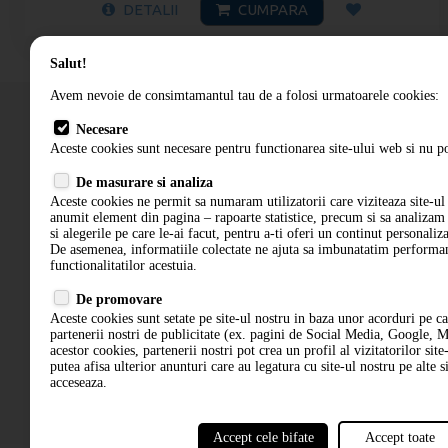
DETALII
CUMPARA
Salut!
Avem nevoie de consimtamantul tau de a folosi urmatoarele cookies:
Necesare
Aceste cookies sunt necesare pentru functionarea site-ului web si nu po
Cum comand
De masurare si analiza
Termeni si conditii
Aceste cookies ne permit sa numaram utilizatorii care viziteaza site-ul 
anumit element din pagina – rapoarte statistice, precum si sa analiza
si alegerile pe care le-ai facut, pentru a-ti oferi un continut personaliz
De asemenea, informatiile colectate ne ajuta sa imbunatatim performant
functionalitatilor acestuia.
De promovare
Aceste cookies sunt setate pe site-ul nostru in baza unor acorduri pe c
partenerii nostri de publicitate (ex. pagini de Social Media, Google, M
acestor cookies, partenerii nostri pot crea un profil al vizitatorilor site
putea afisa ulterior anunturi care au legatura cu site-ul nostru pe alte si
acceseaza.
Accept cele bifate
Accept toate