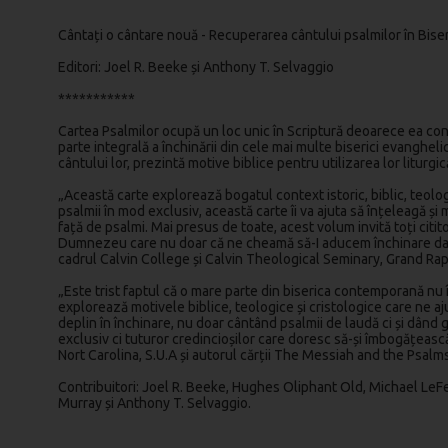
Cântați o cântare nouă - Recuperarea cântului psalmilor în Biser
Editori: Joel R. Beeke și Anthony T. Selvaggio
***********
Cartea Psalmilor ocupă un loc unic în Scriptură deoarece ea co
parte integrală a închinării din cele mai multe biserici evanghel
cântului lor, prezintă motive biblice pentru utilizarea lor liturg
„Această carte explorează bogatul context istoric, biblic, teolog
psalmii în mod exclusiv, această carte îi va ajuta să înțeleagă și
față de psalmi. Mai presus de toate, acest volum invită toți cit
Dumnezeu care nu doar că ne cheamă să-I aducem închinare dar ne
cadrul Calvin College și Calvin Theological Seminary, Grand Rapi
„Este trist faptul că o mare parte din biserica contemporană nu își
explorează motivele biblice, teologice și cristologice care ne 
deplin în închinare, nu doar cântând psalmii de laudă ci și dând 
exclusiv ci tuturor credincioșilor care doresc să-și îmbogățeasc
Nort Carolina, S.U.A și autorul cărții The Messiah and the Psalm
Contribuitori: Joel R. Beeke, Hughes Oliphant Old, Michael LeF
Murray și Anthony T. Selvaggio.