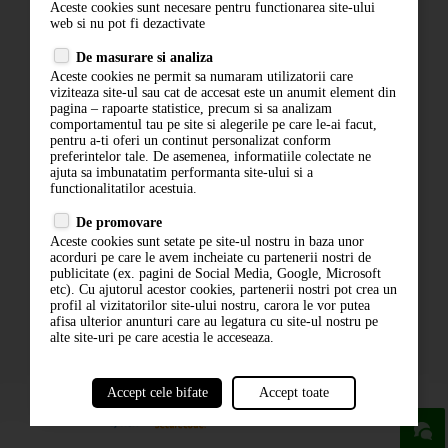
Aceste cookies sunt necesare pentru functionarea site-ului
Contact
web si nu pot fi dezactivate
Termeni si conditii
De masurare si analiza
Politica de confidentialitate
Aceste cookies ne permit sa numaram utilizatorii care
ANPC
viziteaza site-ul sau cat de accesat este un anumit element din
pagina – rapoarte statistice, precum si sa analizam
comportamentul tau pe site si alegerile pe care le-ai facut,
pentru a-ti oferi un continut personalizat conform
preferintelor tale. De asemenea, informatiile colectate ne
ajuta sa imbunatatim performanta site-ului si a
functionalitatilor acestuia.
De promovare
Aceste cookies sunt setate pe site-ul nostru in baza unor
ABONARE LA NEWSLETTER
acorduri pe care le avem incheiate cu partenerii nostri de
publicitate (ex. pagini de Social Media, Google, Microsoft
etc). Cu ajutorul acestor cookies, partenerii nostri pot crea un
ABONARE
profil al vizitatorilor site-ului nostru, carora le vor putea
afisa ulterior anunturi care au legatura cu site-ul nostru pe
alte site-uri pe care acestia le acceseaza.
Accept cele bifate
Accept toate
powered by