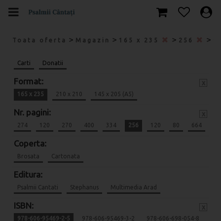
>
>
>
>
Toata oferta
Magazin
165 x 235
256
9
Carti
Donatii
Format:
x
165 x 235
210 x 210
145 x 205 (A5)
Nr. pagini:
x
274
120
270
400
334
256
120
80
664
Coperta:
Brosata
Cartonata
Editura:
Psalmii Cantati
Stephanus
Multimedia Arad
ISBN:
x
978-606-95469-2-5
978-606-95469-3-2
978-606-698-054-8