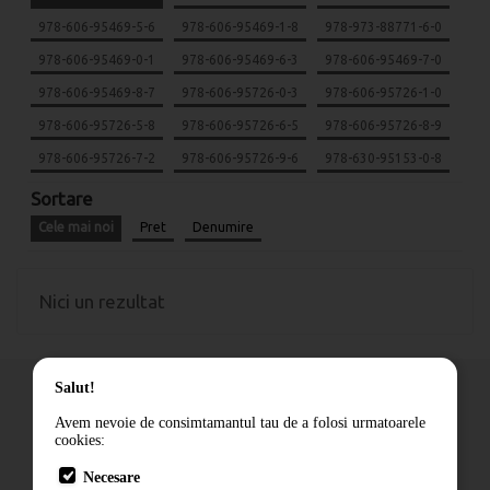
978-606-95469-5-6
978-606-95469-1-8
978-973-88771-6-0
978-606-95469-0-1
978-606-95469-6-3
978-606-95469-7-0
978-606-95469-8-7
978-606-95726-0-3
978-606-95726-1-0
978-606-95726-5-8
978-606-95726-6-5
978-606-95726-8-9
978-606-95726-7-2
978-606-95726-9-6
978-630-95153-0-8
Sortare
Cele mai noi
Pret
Denumire
Nici un rezultat
Salut!
Avem nevoie de consimtamantul tau de a folosi urmatoarele
cookies:
Cum comand
Necesare
Livrare