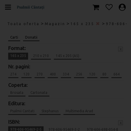
>
>
>
Toata oferta
Magazin
165 x 235
978-606-
Carti
Donatii
Format:
x
165 x 235
210 x 210
145 x 205 (A5)
Nr. pagini:
274
120
270
400
334
256
120
80
664
Coperta:
Brosata
Cartonata
Editura:
Psalmii Cantati
Stephanus
Multimedia Arad
ISBN:
x
978-606-95469-2-5
978-606-95469-3-2
978-606-698-054-8