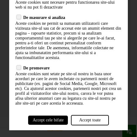
Aceste cookies sunt necesare pentru functionarea site-ului
Contact
web si nu pot fi dezactivate
Termeni si conditii
De masurare si analiza
Politica de confidentialitate
Aceste cookies ne permit sa numaram utilizatorii care
ANPC
viziteaza site-ul sau cat de accesat este un anumit element din
pagina – rapoarte statistice, precum si sa analizam
comportamentul tau pe site si alegerile pe care le-ai facut,
pentru a-ti oferi un continut personalizat conform
preferintelor tale. De asemenea, informatiile colectate ne
ajuta sa imbunatatim performanta site-ului si a
functionalitatilor acestuia.
De promovare
Aceste cookies sunt setate pe site-ul nostru in baza unor
ABONARE LA NEWSLETTER
acorduri pe care le avem incheiate cu partenerii nostri de
publicitate (ex. pagini de Social Media, Google, Microsoft
etc). Cu ajutorul acestor cookies, partenerii nostri pot crea un
ABONARE
profil al vizitatorilor site-ului nostru, carora le vor putea
afisa ulterior anunturi care au legatura cu site-ul nostru pe
alte site-uri pe care acestia le acceseaza.
Accept cele bifate
Accept toate
powered by