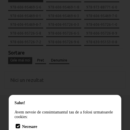
978-606-95469-5-6
978-606-95469-1-8
978-973-88771-6-0
978-606-95469-0-1
978-606-95469-6-3
978-606-95469-7-0
978-606-95469-8-7
978-606-95726-0-3
978-606-95726-1-0
978-606-95726-5-8
978-606-95726-6-5
978-606-95726-8-9
978-606-95726-7-2
978-606-95726-9-6
978-630-95153-0-8
Sortare
Cele mai noi
Pret
Denumire
Nici un rezultat
Salut!
Avem nevoie de consimtamantul tau de a folosi urmatoarele
cookies:
Cum comand
Necesare
Livrare