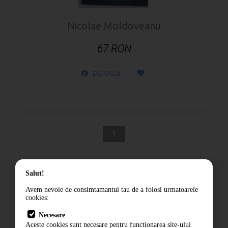
Nicolae Moldoveanu
67 RON
DETALII
1
Salut!
Avem nevoie de consimtamantul tau de a folosi urmatoarele
cookies:
Cum comand
Necesare
Livrare
Aceste cookies sunt necesare pentru functionarea site-ului