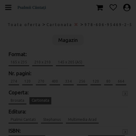
>
>
Toata oferta
Cartonata
978-606-95469-2-5
Magazin
Format:
165 x 235
210 x 210
145 x 205 (A5)
Nr. pagini:
274
120
270
400
334
256
120
80
664
Coperta:
x
Brosata
Cartonata
Editura:
Psalmii Cantati
Stephanus
Multimedia Arad
ISBN:
x