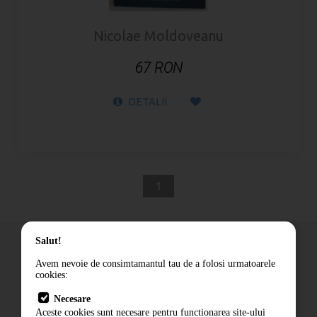
Nicolae Moldoveanu
67 RON
DETALII
1
Salut!
Avem nevoie de consimtamantul tau de a folosi urmatoarele
cookies:
Cum comand
Necesare
Livrare
Aceste cookies sunt necesare pentru functionarea site-ului