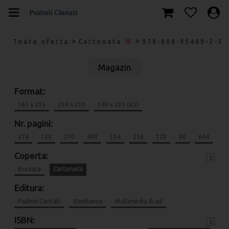
>
>
Toata oferta
Cartonata
978-606-95469-2-5
Magazin
Format:
165 x 235
210 x 210
145 x 205 (A5)
Nr. pagini:
274
120
270
400
334
256
120
80
664
Coperta:
x
Brosata
Cartonata
Editura:
Psalmii Cantati
Stephanus
Multimedia Arad
ISBN:
x