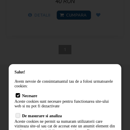
40 RON
DETALII
CUMPARA
1
Salut!
Avem nevoie de consimtamantul tau de a folosi urmatoarele
cookies:
Cum comand
Necesare
Livrare
Aceste cookies sunt necesare pentru functionarea site-ului
Contact
web si nu pot fi dezactivate
Termeni si conditii
De masurare si analiza
Politica de confidentialitate
Aceste cookies ne permit sa numaram utilizatorii care
ANPC
viziteaza site-ul sau cat de accesat este un anumit element din