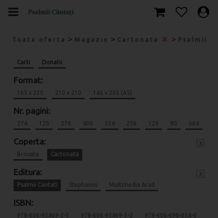
>
>
>
Toata oferta
Magazin
Cartonata
Psalmii C
Carti
Donatii
Format:
165 x 235
210 x 210
145 x 205 (A5)
Nr. pagini:
274
120
270
400
334
256
120
80
664
Coperta:
x
Brosata
Cartonata
Editura:
x
Psalmii Cantati
Stephanus
Multimedia Arad
ISBN:
978-606-95469-2-5
978-606-95469-3-2
978-606-698-054-8