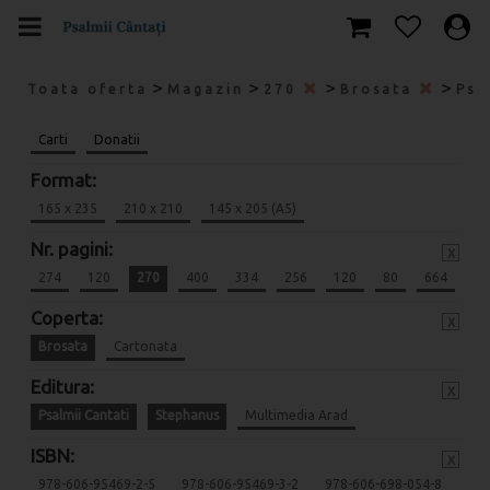
>
>
>
>
Toata oferta
Magazin
270
Brosata
Psa
Carti
Donatii
Format:
165 x 235
210 x 210
145 x 205 (A5)
Nr. pagini:
x
274
120
270
400
334
256
120
80
664
Coperta:
x
Brosata
Cartonata
Editura:
x
Psalmii Cantati
Stephanus
Multimedia Arad
ISBN:
x
978-606-95469-2-5
978-606-95469-3-2
978-606-698-054-8