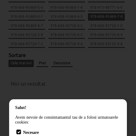
978-606-95469-5-6
978-606-95469-1-8
978-973-88771-6-0
978-606-95469-0-1
978-606-95469-6-3
978-606-95469-7-0
978-606-95469-8-7
978-606-95726-0-3
978-606-95726-1-0
978-606-95726-5-8
978-606-95726-6-5
978-606-95726-8-9
978-606-95726-7-2
978-606-95726-9-6
978-630-95153-0-8
Sortare
Cele mai noi
Pret
Denumire
Nici un rezultat
Salut!
Avem nevoie de consimtamantul tau de a folosi urmatoarele
cookies:
Cum comand
Necesare
Livrare