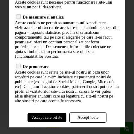
Aceste cookies sunt necesare pentru functionarea site-ului
Contact
web si nu pot fi dezactivate
Termeni si conditii
De masurare si analiza
Politica de confidentialitate
Aceste cookies ne permit sa numaram utilizatorii care
ANPC
viziteaza site-ul sau cat de accesat este un anumit element din
pagina – rapoarte statistice, precum si sa analizam
comportamentul tau pe site si alegerile pe care le-ai facut,
pentru a-ti oferi un continut personalizat conform
preferintelor tale. De asemenea, informatiile colectate ne
ajuta sa imbunatatim performanta site-ului si a
functionalitatilor acestuia.
De promovare
Aceste cookies sunt setate pe site-ul nostru in baza unor
ABONARE LA NEWSLETTER
acorduri pe care le avem incheiate cu partenerii nostri de
publicitate (ex. pagini de Social Media, Google, Microsoft
etc). Cu ajutorul acestor cookies, partenerii nostri pot crea un
ABONARE
profil al vizitatorilor site-ului nostru, carora le vor putea
afisa ulterior anunturi care au legatura cu site-ul nostru pe
alte site-uri pe care acestia le acceseaza.
Accept cele bifate
Accept toate
powered by