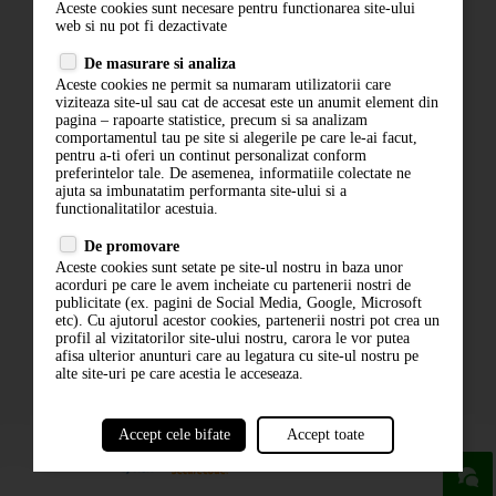
Aceste cookies sunt necesare pentru functionarea site-ului
Contact
web si nu pot fi dezactivate
Termeni si conditii
De masurare si analiza
Politica de confidentialitate
Aceste cookies ne permit sa numaram utilizatorii care
ANPC
viziteaza site-ul sau cat de accesat este un anumit element din
pagina – rapoarte statistice, precum si sa analizam
comportamentul tau pe site si alegerile pe care le-ai facut,
pentru a-ti oferi un continut personalizat conform
preferintelor tale. De asemenea, informatiile colectate ne
ajuta sa imbunatatim performanta site-ului si a
functionalitatilor acestuia.
De promovare
Aceste cookies sunt setate pe site-ul nostru in baza unor
ABONARE LA NEWSLETTER
acorduri pe care le avem incheiate cu partenerii nostri de
publicitate (ex. pagini de Social Media, Google, Microsoft
etc). Cu ajutorul acestor cookies, partenerii nostri pot crea un
ABONARE
profil al vizitatorilor site-ului nostru, carora le vor putea
afisa ulterior anunturi care au legatura cu site-ul nostru pe
alte site-uri pe care acestia le acceseaza.
Accept cele bifate
Accept toate
powered by