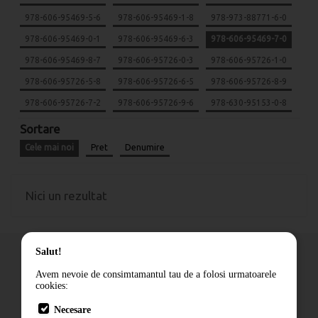
978-606-95469-5-6
978-606-95469-1-8
978-973-88771-6-0
978-606-95469-0-1
978-606-95469-6-3
978-606-95469-7-0
978-606-95469-8-7
978-606-95726-0-3
978-606-95726-1-0
978-606-95726-5-8
978-606-95726-6-5
978-606-95726-8-9
978-606-95726-7-2
978-606-95726-9-6
978-630-95153-0-8
Sortare
Cele mai noi
Pret
Denumire
Nici un rezultat
Salut!
Avem nevoie de consimtamantul tau de a folosi urmatoarele
cookies:
Cum comand
Necesare
Livrare