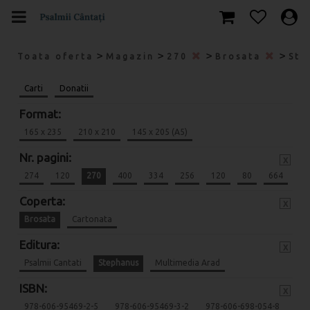
>
>
>
>
Toata oferta
Magazin
270
Brosata
Ste
Carti
Donatii
Format:
165 x 235
210 x 210
145 x 205 (A5)
Nr. pagini:
x
274
120
270
400
334
256
120
80
664
Coperta:
x
Brosata
Cartonata
Editura:
x
Psalmii Cantati
Stephanus
Multimedia Arad
ISBN:
x
978-606-95469-2-5
978-606-95469-3-2
978-606-698-054-8