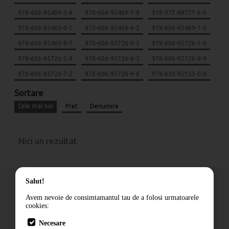
978-606-95469-5-6
978-606-95469-1-8
978-973-88771-6-0
978-606-95469-0-1
978-606-95469-6-3
978-606-95469-7-0
978-606-95469-8-7
978-606-95726-0-3
978-606-95726-1-0
978-606-95726-5-8
978-606-95726-6-5
978-606-95726-8-9
978-606-95726-7-2
978-606-95726-9-6
978-630-95153-0-8
Sortare
Cele mai noi
Pret
Denumire
Nici un rezultat
Salut!
Avem nevoie de consimtamantul tau de a folosi urmatoarele
cookies:
Cum comand
Necesare
Livrare