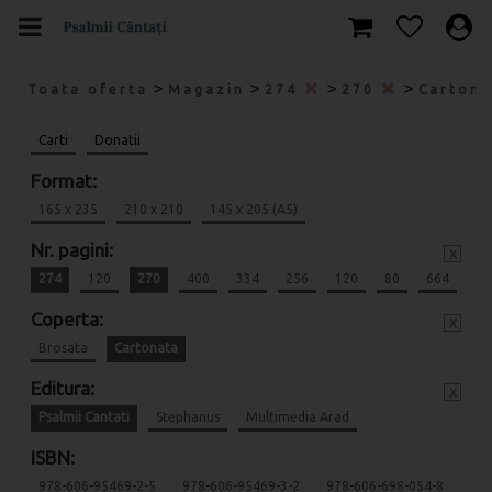
>
>
>
>
Toata oferta
Magazin
274
270
Carton
Carti
Donatii
Format:
165 x 235
210 x 210
145 x 205 (A5)
Nr. pagini:
x
274
120
270
400
334
256
120
80
664
Coperta:
x
Brosata
Cartonata
Editura:
x
Psalmii Cantati
Stephanus
Multimedia Arad
ISBN:
978-606-95469-2-5
978-606-95469-3-2
978-606-698-054-8