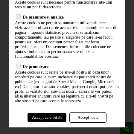
Aceste cookies sunt necesare pentru functionarea site-ului
Contact
web si nu pot fi dezactivate
Termeni si conditii
De masurare si analiza
Politica de confidentialitate
Aceste cookies ne permit sa numaram utilizatorii care
ANPC
viziteaza site-ul sau cat de accesat este un anumit element din
pagina – rapoarte statistice, precum si sa analizam
comportamentul tau pe site si alegerile pe care le-ai facut,
pentru a-ti oferi un continut personalizat conform
preferintelor tale. De asemenea, informatiile colectate ne
ajuta sa imbunatatim performanta site-ului si a
functionalitatilor acestuia.
De promovare
Aceste cookies sunt setate pe site-ul nostru in baza unor
ABONARE LA NEWSLETTER
acorduri pe care le avem incheiate cu partenerii nostri de
publicitate (ex. pagini de Social Media, Google, Microsoft
etc). Cu ajutorul acestor cookies, partenerii nostri pot crea un
ABONARE
profil al vizitatorilor site-ului nostru, carora le vor putea
afisa ulterior anunturi care au legatura cu site-ul nostru pe
alte site-uri pe care acestia le acceseaza.
Accept cele bifate
Accept toate
powered by