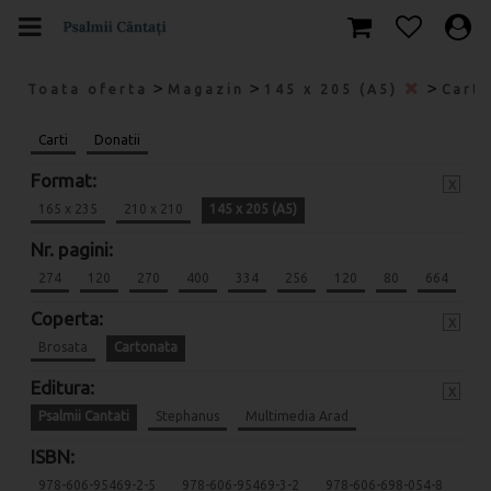
>
>
>
Toata oferta
Magazin
145 x 205 (A5)
Cart
Carti
Donatii
Format:
x
165 x 235
210 x 210
145 x 205 (A5)
Nr. pagini:
274
120
270
400
334
256
120
80
664
Coperta:
x
Brosata
Cartonata
Editura:
x
Psalmii Cantati
Stephanus
Multimedia Arad
ISBN:
978-606-95469-2-5
978-606-95469-3-2
978-606-698-054-8