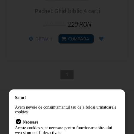
Pachet Ghid biblic 4 carti
260 RON
220 RON
DETALII
CUMPARA
1
Salut!
Avem nevoie de consimtamantul tau de a folosi urmatoarele
cookies:
Cum comand
Necesare
Livrare
Aceste cookies sunt necesare pentru functionarea site-ului
Contact
web si nu pot fi dezactivate