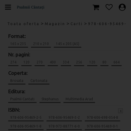
>
>
>
Toata oferta
Magazin
Carti
978-606-95469-8
Format:
165 x 235
210 x 210
145 x 205 (A5)
Nr. pagini:
274
120
270
400
334
256
120
80
664
Coperta:
Brosata
Cartonata
Editura:
Psalmii Cantati
Stephanus
Multimedia Arad
ISBN:
x
978-606-95469-2-5
978-606-95469-3-2
978-606-698-054-8
978-606-95469-1-8
978-973-88771-6-0
978-606-95469-0-1