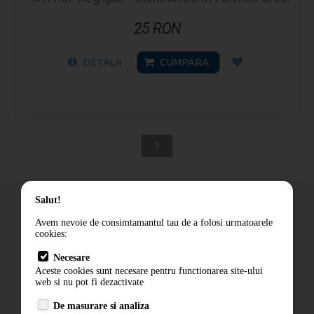
25 RON
DETALII
CUMPARA
1
Salut!
Avem nevoie de consimtamantul tau de a folosi urmatoarele
cookies:
Cum comand
Necesare
Livrare
Aceste cookies sunt necesare pentru functionarea site-ului
Contact
web si nu pot fi dezactivate
Termeni si conditii
De masurare si analiza
Politica de confidentialitate