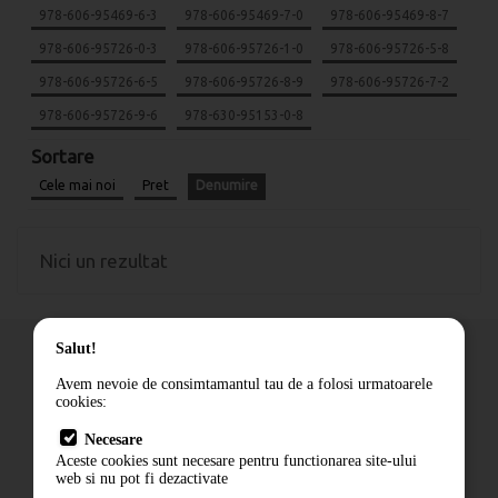
978-606-95469-6-3
978-606-95469-7-0
978-606-95469-8-7
978-606-95726-0-3
978-606-95726-1-0
978-606-95726-5-8
978-606-95726-6-5
978-606-95726-8-9
978-606-95726-7-2
978-606-95726-9-6
978-630-95153-0-8
Sortare
Cele mai noi
Pret
Denumire
Nici un rezultat
Salut!
Avem nevoie de consimtamantul tau de a folosi urmatoarele
cookies:
Cum comand
Necesare
Livrare
Aceste cookies sunt necesare pentru functionarea site-ului
Contact
web si nu pot fi dezactivate