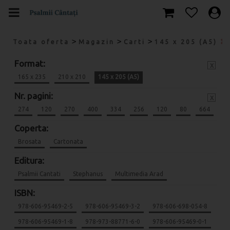
>
>
>
Toata oferta
Magazin
Carti
145 x 205 (A5)
Format:
x
165 x 235
210 x 210
145 x 205 (A5)
Nr. pagini:
x
274
120
270
400
334
256
120
80
664
Coperta:
Brosata
Cartonata
Editura:
Psalmii Cantati
Stephanus
Multimedia Arad
ISBN:
978-606-95469-2-5
978-606-95469-3-2
978-606-698-054-8
978-606-95469-1-8
978-973-88771-6-0
978-606-95469-0-1