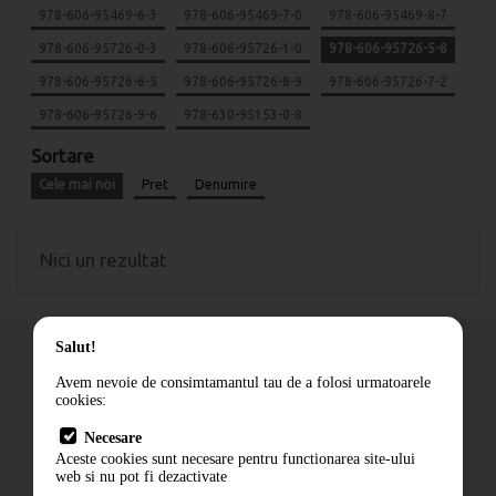
978-606-95469-6-3
978-606-95469-7-0
978-606-95469-8-7
978-606-95726-0-3
978-606-95726-1-0
978-606-95726-5-8
978-606-95726-6-5
978-606-95726-8-9
978-606-95726-7-2
978-606-95726-9-6
978-630-95153-0-8
Sortare
Cele mai noi
Pret
Denumire
Nici un rezultat
Salut!
Avem nevoie de consimtamantul tau de a folosi urmatoarele
cookies:
Cum comand
Necesare
Livrare
Aceste cookies sunt necesare pentru functionarea site-ului
Contact
web si nu pot fi dezactivate