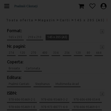
>
>
>
Toata oferta
Magazin
Carti
145 x 205 (A5)
Format:
x
165 x 235
210 x 210
145 x 205 (A5)
Nr. pagini:
x
274
120
270
400
334
256
120
80
664
Coperta:
Brosata
Cartonata
Editura:
Psalmii Cantati
Stephanus
Multimedia Arad
ISBN:
x
978-606-95469-2-5
978-606-95469-3-2
978-606-698-054-8
978-606-95469-1-8
978-973-88771-6-0
978-606-95469-0-1