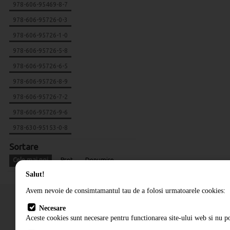
978-606-95469-8-7
978-606-95726-0-3
978-606-95726-1-0
978-606-95726-5-8
978-606-95726-6-5
978-606-95726-8-9
978-606-95726-7-2
978-606-95726-9-6
978-630-95153-0-8
Sortare
Cele mai noi
Pret
Denumire
Salut!
Avem nevoie de consimtamantul tau de a folosi urmatoarele cookies:
Necesare
Aceste cookies sunt necesare pentru functionarea site-ului web si nu po
Cum comand