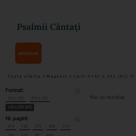
ABONARE
>
>
>
Toata oferta
Magazin
Carti
145 x 205 (A5)
Format:
x
Nici un rezultat
165 x 235
210 x 210
145 x 205 (A5)
Nr. pagini:
x
274
120
270
400
334
256
120
80
664