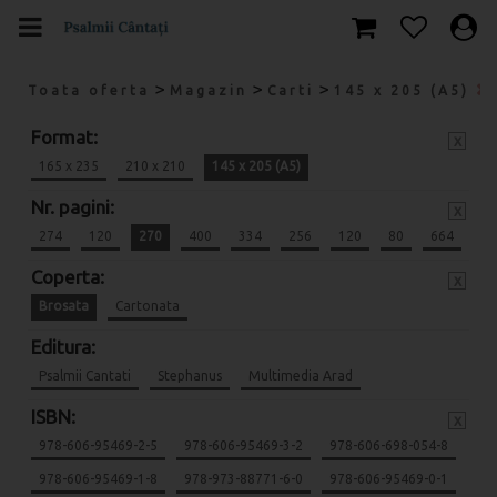
>
>
>
Toata oferta
Magazin
Carti
145 x 205 (A5)
Format:
x
165 x 235
210 x 210
145 x 205 (A5)
Nr. pagini:
x
274
120
270
400
334
256
120
80
664
Coperta:
x
Brosata
Cartonata
Editura:
Psalmii Cantati
Stephanus
Multimedia Arad
ISBN:
x
978-606-95469-2-5
978-606-95469-3-2
978-606-698-054-8
978-606-95469-1-8
978-973-88771-6-0
978-606-95469-0-1