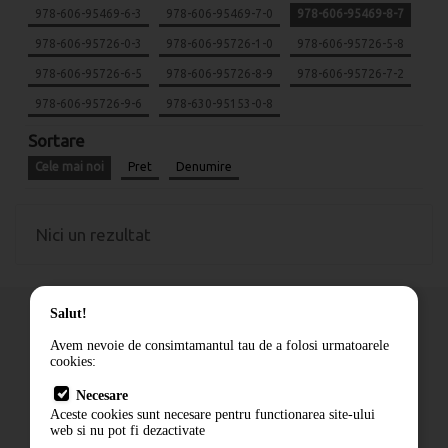
978-606-95469-6-3
978-606-95469-7-0
978-606-95469-8-7
978-606-95726-0-3
978-606-95726-1-0
978-606-95726-5-8
978-606-95726-6-5
978-606-95726-8-9
978-606-95726-7-2
978-606-95726-9-6
978-630-95153-0-8
Sortare
Cele mai noi
Pret
Denumire
Nici un rezultat
Salut!
Avem nevoie de consimtamantul tau de a folosi urmatoarele
cookies:
Cum comand
Necesare
Livrare
Aceste cookies sunt necesare pentru functionarea site-ului
Contact
web si nu pot fi dezactivate