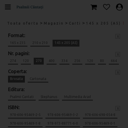
>
>
>
Toata oferta
Magazin
Carti
145 x 205 (A5)
Format:
x
165 x 235
210 x 210
145 x 205 (A5)
Nr. pagini:
x
274
120
270
400
334
256
120
80
664
Coperta:
x
Brosata
Cartonata
Editura:
Psalmii Cantati
Stephanus
Multimedia Arad
ISBN:
x
978-606-95469-2-5
978-606-95469-3-2
978-606-698-054-8
978-606-95469-1-8
978-973-88771-6-0
978-606-95469-0-1