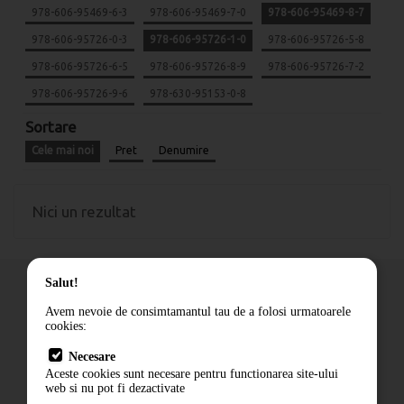
978-606-95469-6-3
978-606-95469-7-0
978-606-95469-8-7
978-606-95726-0-3
978-606-95726-1-0
978-606-95726-5-8
978-606-95726-6-5
978-606-95726-8-9
978-606-95726-7-2
978-606-95726-9-6
978-630-95153-0-8
Sortare
Cele mai noi
Pret
Denumire
Nici un rezultat
Salut!
Avem nevoie de consimtamantul tau de a folosi urmatoarele
cookies:
Cum comand
Necesare
Livrare
Aceste cookies sunt necesare pentru functionarea site-ului
Contact
web si nu pot fi dezactivate