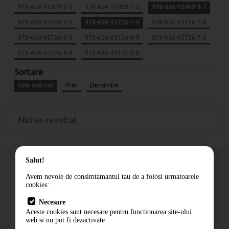
978-606-95469-6-3
978-606-95469-7-0
978-606-95469-8-7
978-606-95726-0-3
978-606-95726-1-0
978-606-95726-5-8
978-606-95726-6-5
978-606-95726-8-9
978-606-95726-7-2
978-606-95726-9-6
978-630-95153-0-8
Sortare
Cele mai noi
Pret
Denumire
Nici un rezultat
Salut!
Avem nevoie de consimtamantul tau de a folosi urmatoarele
cookies:
Cum comand
Necesare
Livrare
Aceste cookies sunt necesare pentru functionarea site-ului
Contact
web si nu pot fi dezactivate