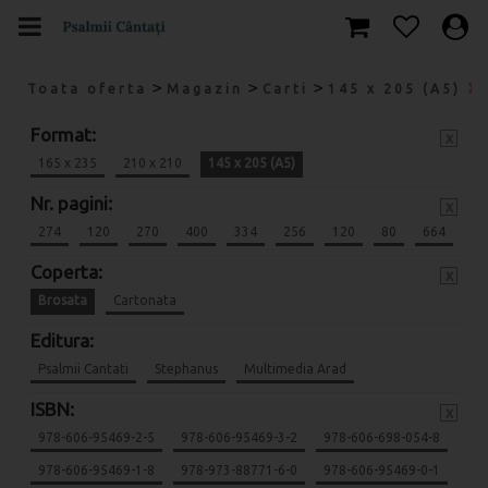
>
>
>
Toata oferta
Magazin
Carti
145 x 205 (A5)
Format:
x
165 x 235
210 x 210
145 x 205 (A5)
Nr. pagini:
x
274
120
270
400
334
256
120
80
664
Coperta:
x
Brosata
Cartonata
Editura:
Psalmii Cantati
Stephanus
Multimedia Arad
ISBN:
x
978-606-95469-2-5
978-606-95469-3-2
978-606-698-054-8
978-606-95469-1-8
978-973-88771-6-0
978-606-95469-0-1