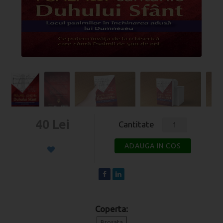
40 Lei
Cantitate
ADAUGA IN COS
Coperta:
Brosata