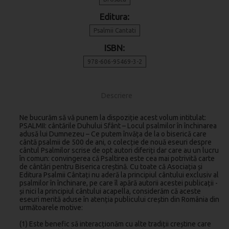
Editura:
Psalmii Cantati
ISBN:
978-606-95469-3-2
Descriere
Ne bucurăm să vă punem la dispoziție acest volum intitulat:
PSALMII: cântările Duhului Sfânt – Locul psalmilor în închinarea
adusă lui Dumnezeu – Ce putem învăța de la o biserică care
cântă psalmii de 500 de ani, o colecție de nouă eseuri despre
cântul Psalmilor scrise de opt autori diferiți dar care au un lucru
în comun: convingerea că Psaltirea este cea mai potrivită carte
de cântări pentru Biserica creștină. Cu toate că Asociația și
Editura Psalmii Cântați nu aderă la principiul cântului exclusiv al
psalmilor în închinare, pe care îl apără autorii acestei publicații -
și nici la principiul cântului acapella, considerăm că aceste
eseuri merită aduse în atenția publicului creștin din România din
următoarele motive:
(1) Este benefic să interacționăm cu alte tradiții creștine care