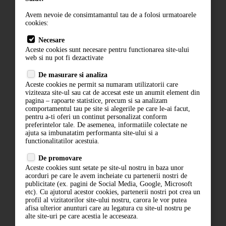
Avem nevoie de consimtamantul tau de a folosi urmatoarele
cookies:
Cum comand
Necesare
Livrare
Aceste cookies sunt necesare pentru functionarea site-ului
Contact
web si nu pot fi dezactivate
Termeni si conditii
De masurare si analiza
Politica de confidentialitate
Aceste cookies ne permit sa numaram utilizatorii care
ANPC
viziteaza site-ul sau cat de accesat este un anumit element din
pagina – rapoarte statistice, precum si sa analizam
comportamentul tau pe site si alegerile pe care le-ai facut,
pentru a-ti oferi un continut personalizat conform
preferintelor tale. De asemenea, informatiile colectate ne
ajuta sa imbunatatim performanta site-ului si a
functionalitatilor acestuia.
De promovare
Aceste cookies sunt setate pe site-ul nostru in baza unor
ABONARE LA NEWSLETTER
acorduri pe care le avem incheiate cu partenerii nostri de
publicitate (ex. pagini de Social Media, Google, Microsoft
etc). Cu ajutorul acestor cookies, partenerii nostri pot crea un
ABONARE
profil al vizitatorilor site-ului nostru, carora le vor putea
afisa ulterior anunturi care au legatura cu site-ul nostru pe
alte site-uri pe care acestia le acceseaza.