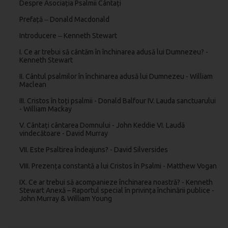
Despre Asociația Psalmii Cântați
Prefață ‒ Donald Macdonald
Introducere ‒ Kenneth Stewart
I. Ce ar trebui să cântăm în închinarea adusă lui Dumnezeu? -
Kenneth Stewart
II. Cântul psalmilor în închinarea adusă lui Dumnezeu - William
Maclean
III. Cristos în toți psalmii - Donald Balfour IV. Lauda sanctuarului
- William Mackay
V. Cântați cântarea Domnului - John Keddie VI. Laudă
vindecătoare - David Murray
VII. Este Psaltirea îndeajuns? - David Silversides
VIII. Prezența constantă a lui Cristos în Psalmi - Matthew Vogan
IX. Ce ar trebui să acompanieze închinarea noastră? - Kenneth
Stewart Anexă – Raportul special în privința închinării publice -
John Murray & William Young