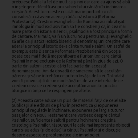
prețuiesc Biblia la fel de mult ca și noi dar care au ajuns să aibă
o înțelegere diferită asupra subiectului cântării în închinarea
creștină. Acest lucru este cu atât mai important cu cât
considerăm că avem aceeași rădăcină istorică (Reforma
Protestantă). Creștinii evanghelici din România au îmbrățișat
imnologia în mod exclusiv fără să fie conștienți că, în cea mai
mare parte din istoria Bisericii, psalmodia a fost principala formă
de cântare. Mai mult, va fi un lucru nou pentru mulți evanghelici
să afle că și astăzi există biserici și denominațiuni creștine care
aderă la principiul istoric de-a cânta numai Psalmii. Un astfel de
exemplu este Biserica Reformată Prezbiteriană din Scoția,
poate cea mai fidelă moștenitoare a Puritanilor, care cântă
Psalmii în mod exclusiv de la Reformă până în ziua de azi. O
parte din autorii acestei cărți fac parte din această
denominațiune. Am da dovadă de smerenie să le ascultăm
părerea și să ne întrebăm ce putem învăța de la ei. Totodată
vom fi provocați într-un mod sănătos de-a ne întreba de ce
credem ceea ce credem și de acceptăm anumite practici
liturgice în timp ce le respingem pe altele.
(2) Această carte aduce un plus de material față de celelalte
publicații ale editurii de până în prezent, ca și expunerea
principiul regulativ în închinare, expunerea pe larg a tuturor
pasajelor din Noul Testament care vorbesc despre cântul
Psalmilor, suficiența Psaltirii pentru închinarea creștină,
cristologia Psalmilor, răspunsuri la cele mai importante obiecții
care s-au adus (și de aduc) la cântul Psalmilor și o discuție
despre aspectele problematice ale imnologiei.