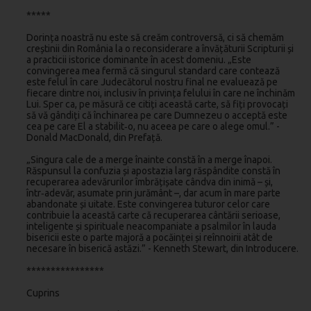
*****
Dorința noastră nu este să creăm controversă, ci să chemăm
creștinii din România la o reconsiderare a învățăturii Scripturii și
a practicii istorice dominante în acest domeniu. „Este
convingerea mea fermă că singurul standard care contează
este felul în care Judecătorul nostru final ne evaluează pe
fiecare dintre noi, inclusiv în privința felului în care ne închinăm
Lui. Sper ca, pe măsură ce citiți această carte, să fiți provocați
să vă gândiți că închinarea pe care Dumnezeu o acceptă este
cea pe care El a stabilit‑o, nu aceea pe care o alege omul.” -
Donald MacDonald, din Prefață.
„Singura cale de a merge înainte constă în a merge înapoi.
Răspunsul la confuzia și apostazia larg răspândite constă în
recuperarea adevărurilor îmbrățișate cândva din inimă – și,
într‑adevăr, asumate prin jurământ –, dar acum în mare parte
abandonate și uitate. Este convingerea tuturor celor care
contribuie la această carte că recuperarea cântării serioase,
inteligente și spirituale neacompaniate a psalmilor în lauda
bisericii este o parte majoră a pocăinței și reînnoirii atât de
necesare în biserică astăzi.” - Kenneth Stewart, din Introducere.
****************
Cuprins