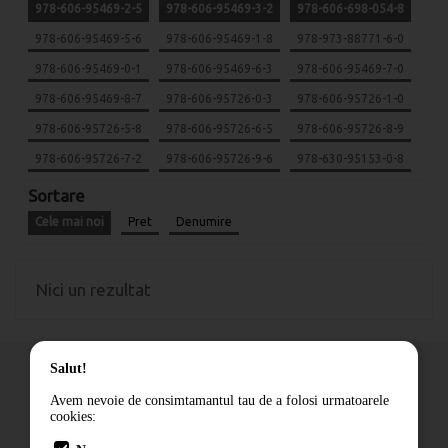
978-606-95469-2-5
978-606-95469-3-2
978-606-698-054-8
978-606-95469-5-6
978-606-95469-1-8
978-973-88771-6-0
978-606-95469-0-1
978-606-95469-6-3
978-606-95469-7-0
978-606-95469-8-7
978-606-95726-0-3
978-606-95726-1-0
978-606-95726-5-8
978-606-95726-6-5
978-606-95726-8-9
978-606-95726-7-2
978-606-95726-9-6
978-630-95153-0-8
Sortare
Cele mai noi
Pret
Denumire
Nici un rezultat
Salut!
Avem nevoie de consimtamantul tau de a folosi urmatoarele
cookies:
Cum comand