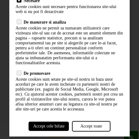
Necesare
Livrare
Aceste cookies sunt necesare pentru functionarea site-ului
Contact
web si nu pot fi dezactivate
Termeni si conditii
De masurare si analiza
Politica de confidentialitate
Aceste cookies ne permit sa numaram utilizatorii care
ANPC
viziteaza site-ul sau cat de accesat este un anumit element din
pagina – rapoarte statistice, precum si sa analizam
comportamentul tau pe site si alegerile pe care le-ai facut,
pentru a-ti oferi un continut personalizat conform
preferintelor tale. De asemenea, informatiile colectate ne
ajuta sa imbunatatim performanta site-ului si a
functionalitatilor acestuia.
De promovare
Aceste cookies sunt setate pe site-ul nostru in baza unor
ABONARE LA NEWSLETTER
acorduri pe care le avem incheiate cu partenerii nostri de
publicitate (ex. pagini de Social Media, Google, Microsoft
etc). Cu ajutorul acestor cookies, partenerii nostri pot crea un
ABONARE
profil al vizitatorilor site-ului nostru, carora le vor putea
afisa ulterior anunturi care au legatura cu site-ul nostru pe
alte site-uri pe care acestia le acceseaza.
Accept cele bifate
Accept toate
powered by