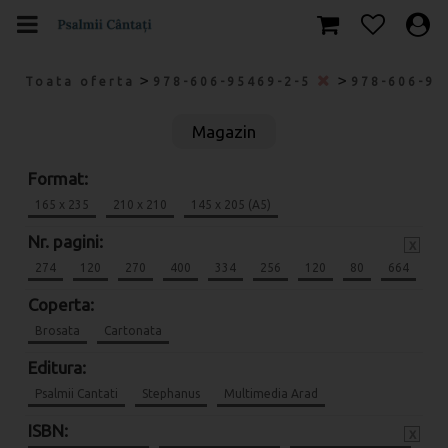
>
>
Toata oferta
978-606-95469-2-5
978-606-95
Magazin
Format:
165 x 235
210 x 210
145 x 205 (A5)
Nr. pagini:
x
274
120
270
400
334
256
120
80
664
Coperta:
Brosata
Cartonata
Editura:
Psalmii Cantati
Stephanus
Multimedia Arad
ISBN:
x