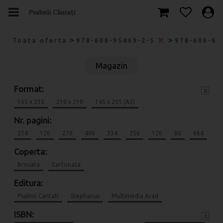
>
>
Toata oferta
978-606-95469-2-5
978-606-69
Magazin
Format:
x
165 x 235
210 x 210
145 x 205 (A5)
Nr. pagini:
274
120
270
400
334
256
120
80
664
Coperta:
Brosata
Cartonata
Editura:
Psalmii Cantati
Stephanus
Multimedia Arad
ISBN:
x