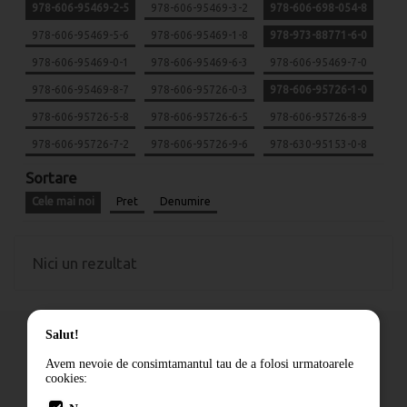
978-606-95469-2-5
978-606-95469-3-2
978-606-698-054-8
978-606-95469-5-6
978-606-95469-1-8
978-973-88771-6-0
978-606-95469-0-1
978-606-95469-6-3
978-606-95469-7-0
978-606-95469-8-7
978-606-95726-0-3
978-606-95726-1-0
978-606-95726-5-8
978-606-95726-6-5
978-606-95726-8-9
978-606-95726-7-2
978-606-95726-9-6
978-630-95153-0-8
Sortare
Cele mai noi
Pret
Denumire
Nici un rezultat
Salut!
Avem nevoie de consimtamantul tau de a folosi urmatoarele
cookies:
Cum comand