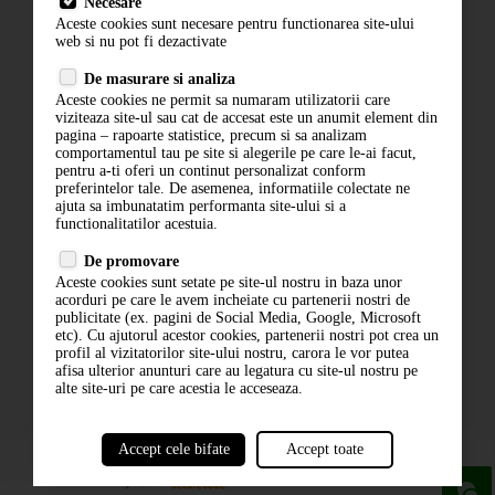
Necesare
Livrare
Aceste cookies sunt necesare pentru functionarea site-ului
Contact
web si nu pot fi dezactivate
Termeni si conditii
De masurare si analiza
Politica de confidentialitate
Aceste cookies ne permit sa numaram utilizatorii care
ANPC
viziteaza site-ul sau cat de accesat este un anumit element din
pagina – rapoarte statistice, precum si sa analizam
comportamentul tau pe site si alegerile pe care le-ai facut,
pentru a-ti oferi un continut personalizat conform
preferintelor tale. De asemenea, informatiile colectate ne
ajuta sa imbunatatim performanta site-ului si a
functionalitatilor acestuia.
De promovare
Aceste cookies sunt setate pe site-ul nostru in baza unor
ABONARE LA NEWSLETTER
acorduri pe care le avem incheiate cu partenerii nostri de
publicitate (ex. pagini de Social Media, Google, Microsoft
etc). Cu ajutorul acestor cookies, partenerii nostri pot crea un
ABONARE
profil al vizitatorilor site-ului nostru, carora le vor putea
afisa ulterior anunturi care au legatura cu site-ul nostru pe
alte site-uri pe care acestia le acceseaza.
Accept cele bifate
Accept toate
powered by