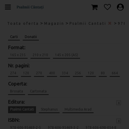
>
>
>
Toata oferta
Magazin
Psalmii Cantati
978-
Carti
Donatii
Format:
165 x 235
210 x 210
145 x 205 (A5)
Nr. pagini:
274
120
270
400
334
256
120
80
664
Coperta:
Brosata
Cartonata
Editura:
x
Psalmii Cantati
Stephanus
Multimedia Arad
ISBN:
x
978-606-95469-2-5
978-606-95469-3-2
978-606-698-054-8