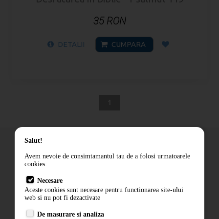
35 RON
DETALII
CUMPARA
1
Salut!
Avem nevoie de consimtamantul tau de a folosi urmatoarele
cookies:
Cum comand
Necesare
Livrare
Aceste cookies sunt necesare pentru functionarea site-ului
Contact
web si nu pot fi dezactivate
Termeni si conditii
De masurare si analiza