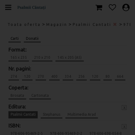
>
>
>
Toata oferta
Magazin
Psalmii Cantati
978-
Carti
Donatii
Format:
165 x 235
210 x 210
145 x 205 (A5)
Nr. pagini:
274
120
270
400
334
256
120
80
664
Coperta:
Brosata
Cartonata
Editura:
x
Psalmii Cantati
Stephanus
Multimedia Arad
ISBN:
x
978-606-95469-2-5
978-606-95469-3-2
978-606-698-054-8