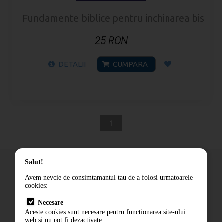
Fundamente biblice pentru inchinarea biserici
25 RON
DETALII
CUMPARA
1
Salut!
Avem nevoie de consimtamantul tau de a folosi urmatoarele
cookies:
Cum comand
Necesare
Livrare
Aceste cookies sunt necesare pentru functionarea site-ului
Contact
web si nu pot fi dezactivate