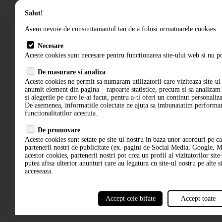
Salut!
Avem nevoie de consimtamantul tau de a folosi urmatoarele cookies:
Necesare
Aceste cookies sunt necesare pentru functionarea site-ului web si nu po
Cum comand
De masurare si analiza
Termeni si conditii
Aceste cookies ne permit sa numaram utilizatorii care viziteaza site-ul 
anumit element din pagina – rapoarte statistice, precum si sa analiza
si alegerile pe care le-ai facut, pentru a-ti oferi un continut personaliz
De asemenea, informatiile colectate ne ajuta sa imbunatatim performant
functionalitatilor acestuia.
De promovare
Aceste cookies sunt setate pe site-ul nostru in baza unor acorduri pe c
partenerii nostri de publicitate (ex. pagini de Social Media, Google, M
acestor cookies, partenerii nostri pot crea un profil al vizitatorilor site
putea afisa ulterior anunturi care au legatura cu site-ul nostru pe alte si
acceseaza.
Accept cele bifate
Accept toate