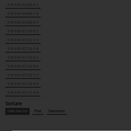
978-606-95469-6-3
978-606-95469-7-0
978-606-95469-8-7
978-606-95726-0-3
978-606-95726-1-0
978-606-95726-5-8
978-606-95726-6-5
978-606-95726-8-9
978-606-95726-7-2
978-606-95726-9-6
978-630-95153-0-8
Sortare
Cele mai noi
Pret
Denumire