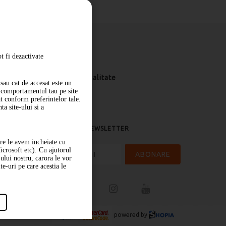
t fi dezactivate
Livrare
Politica de confidentialitate
sau cat de accesat este un
m comportamentul tau pe site
at conform preferintelor tale.
a site-ului si a
ABONARE LA NEWSLETTER
are le avem incheiate cu
icrosoft etc). Cu ajutorul
ABONARE
-ului nostru, carora le vor
te-uri pe care acestia le
powered by