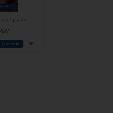
fiecare psalm
 RON
CUMPARA