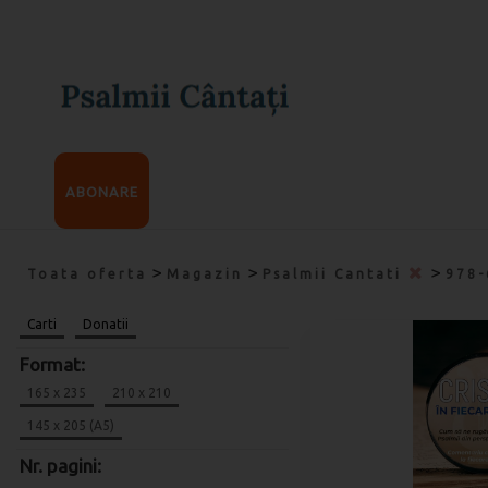
ABONARE
>
>
>
Toata oferta
Magazin
Psalmii Cantati
978-
Carti
Donatii
Format:
165 x 235
210 x 210
145 x 205 (A5)
Nr. pagini: