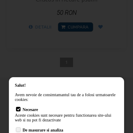
50 RON
DETALII
CUMPARA
1
Salut!
Avem nevoie de consimtamantul tau de a folosi urmatoarele
cookies:
Cum comand
Necesare
Livrare
Aceste cookies sunt necesare pentru functionarea site-ului
Contact
web si nu pot fi dezactivate
Termeni si conditii
De masurare si analiza