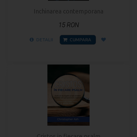
Inchinarea contemporana
15 RON
DETALII
CUMPARA
Cristos in fiecare psalm