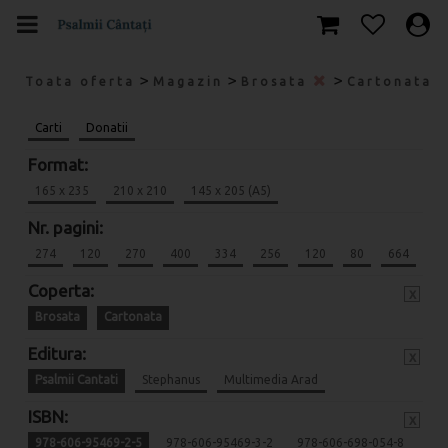
>
>
>
Toata oferta
Magazin
Brosata
Cartonata
Carti
Donatii
Format:
165 x 235
210 x 210
145 x 205 (A5)
Nr. pagini:
274
120
270
400
334
256
120
80
664
Coperta:
x
Brosata
Cartonata
Editura:
x
Psalmii Cantati
Stephanus
Multimedia Arad
ISBN:
x
978-606-95469-2-5
978-606-95469-3-2
978-606-698-054-8