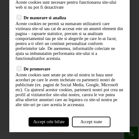
Aceste cookies sunt necesare pentru functionarea site-ului
Contact
web si nu pot fi dezactivate
Termeni si conditii
De masurare si analiza
Politica de confidentialitate
Aceste cookies ne permit sa numaram utilizatorii care
ANPC
viziteaza site-ul sau cat de accesat este un anumit element din
pagina – rapoarte statistice, precum si sa analizam
comportamentul tau pe site si alegerile pe care le-ai facut,
pentru a-ti oferi un continut personalizat conform
preferintelor tale. De asemenea, informatiile colectate ne
ajuta sa imbunatatim performanta site-ului si a
functionalitatilor acestuia.
De promovare
Aceste cookies sunt setate pe site-ul nostru in baza unor
ABONARE LA NEWSLETTER
acorduri pe care le avem incheiate cu partenerii nostri de
publicitate (ex. pagini de Social Media, Google, Microsoft
etc). Cu ajutorul acestor cookies, partenerii nostri pot crea un
ABONARE
profil al vizitatorilor site-ului nostru, carora le vor putea
afisa ulterior anunturi care au legatura cu site-ul nostru pe
alte site-uri pe care acestia le acceseaza.
Accept cele bifate
Accept toate
powered by