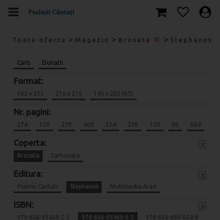
>
>
>
Toata oferta
Magazin
Brosata
Stephanus
Carti
Donatii
Format:
165 x 235
210 x 210
145 x 205 (A5)
Nr. pagini:
274
120
270
400
334
256
120
80
664
Coperta:
x
Brosata
Cartonata
Editura:
x
Psalmii Cantati
Stephanus
Multimedia Arad
ISBN:
x
978-606-95469-2-5
978-606-95469-3-2
978-606-698-054-8