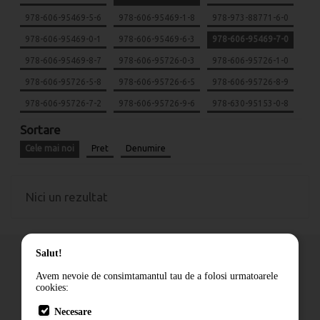
978-606-95469-5-6
978-606-95469-1-8
978-973-88771-6-0
978-606-95469-0-1
978-606-95469-6-3
978-606-95469-7-0
978-606-95469-8-7
978-606-95726-0-3
978-606-95726-1-0
978-606-95726-5-8
978-606-95726-6-5
978-606-95726-8-9
978-606-95726-7-2
978-606-95726-9-6
978-630-95153-0-8
Sortare
Cele mai noi
Pret
Denumire
Nici un rezultat
Salut!
Avem nevoie de consimtamantul tau de a folosi urmatoarele
cookies:
Cum comand
Necesare
Livrare