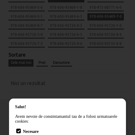
978-606-95469-5-6
978-606-95469-1-8
978-973-88771-6-0
978-606-95469-0-1
978-606-95469-6-3
978-606-95469-7-0
978-606-95469-8-7
978-606-95726-0-3
978-606-95726-1-0
978-606-95726-5-8
978-606-95726-6-5
978-606-95726-8-9
978-606-95726-7-2
978-606-95726-9-6
978-630-95153-0-8
Sortare
Cele mai noi
Pret
Denumire
Nici un rezultat
Salut!
Avem nevoie de consimtamantul tau de a folosi urmatoarele
cookies:
Cum comand
Necesare
Livrare