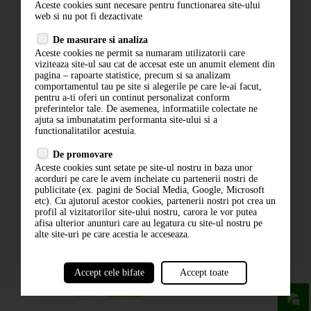
Aceste cookies sunt necesare pentru functionarea site-ului
Contact
web si nu pot fi dezactivate
Termeni si conditii
De masurare si analiza
Politica de confidentialitate
Aceste cookies ne permit sa numaram utilizatorii care
ANPC
viziteaza site-ul sau cat de accesat este un anumit element din
pagina – rapoarte statistice, precum si sa analizam
comportamentul tau pe site si alegerile pe care le-ai facut,
pentru a-ti oferi un continut personalizat conform
preferintelor tale. De asemenea, informatiile colectate ne
ajuta sa imbunatatim performanta site-ului si a
functionalitatilor acestuia.
De promovare
Aceste cookies sunt setate pe site-ul nostru in baza unor
ABONARE LA NEWSLETTER
acorduri pe care le avem incheiate cu partenerii nostri de
publicitate (ex. pagini de Social Media, Google, Microsoft
etc). Cu ajutorul acestor cookies, partenerii nostri pot crea un
ABONARE
profil al vizitatorilor site-ului nostru, carora le vor putea
afisa ulterior anunturi care au legatura cu site-ul nostru pe
alte site-uri pe care acestia le acceseaza.
Accept cele bifate
Accept toate
powered by