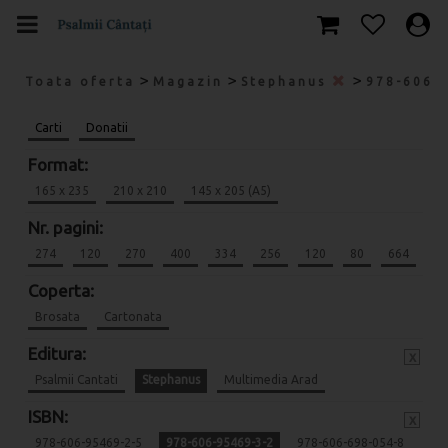
>
>
>
Toata oferta
Magazin
Stephanus
978-606-
Carti
Donatii
Format:
165 x 235
210 x 210
145 x 205 (A5)
Nr. pagini:
274
120
270
400
334
256
120
80
664
Coperta:
Brosata
Cartonata
Editura:
x
Psalmii Cantati
Stephanus
Multimedia Arad
ISBN:
x
978-606-95469-2-5
978-606-95469-3-2
978-606-698-054-8