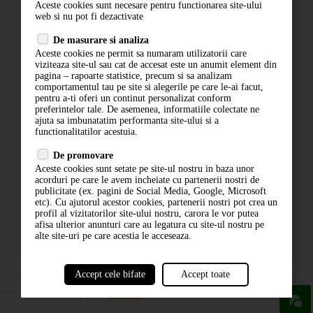
Aceste cookies sunt necesare pentru functionarea site-ului
Contact
web si nu pot fi dezactivate
Termeni si conditii
De masurare si analiza
Politica de confidentialitate
Aceste cookies ne permit sa numaram utilizatorii care
ANPC
viziteaza site-ul sau cat de accesat este un anumit element din
pagina – rapoarte statistice, precum si sa analizam
comportamentul tau pe site si alegerile pe care le-ai facut,
pentru a-ti oferi un continut personalizat conform
preferintelor tale. De asemenea, informatiile colectate ne
ajuta sa imbunatatim performanta site-ului si a
functionalitatilor acestuia.
De promovare
Aceste cookies sunt setate pe site-ul nostru in baza unor
ABONARE LA NEWSLETTER
acorduri pe care le avem incheiate cu partenerii nostri de
publicitate (ex. pagini de Social Media, Google, Microsoft
etc). Cu ajutorul acestor cookies, partenerii nostri pot crea un
ABONARE
profil al vizitatorilor site-ului nostru, carora le vor putea
afisa ulterior anunturi care au legatura cu site-ul nostru pe
alte site-uri pe care acestia le acceseaza.
Accept cele bifate
Accept toate
powered by