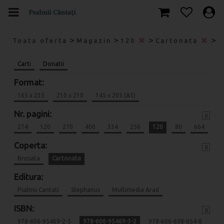
>
>
>
>
Toata oferta
Magazin
120
Cartonata
9
Carti
Donatii
Format:
165 x 235
210 x 210
145 x 205 (A5)
Nr. pagini:
x
274
120
270
400
334
256
120
80
664
Coperta:
x
Brosata
Cartonata
Editura:
Psalmii Cantati
Stephanus
Multimedia Arad
ISBN:
x
978-606-95469-2-5
978-606-95469-3-2
978-606-698-054-8