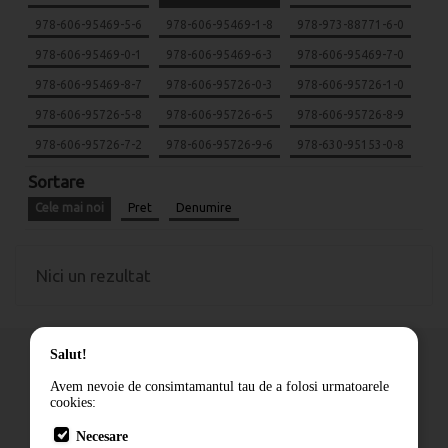
978-606-95469-5-6
978-606-95469-1-8
978-973-88771-6-0
978-606-95469-0-1
978-606-95469-6-3
978-606-95469-7-0
978-606-95469-8-7
978-606-95726-0-3
978-606-95726-1-0
978-606-95726-5-8
978-606-95726-6-5
978-606-95726-8-9
978-606-95726-7-2
978-606-95726-9-6
978-630-95153-0-8
Sortare
Cele mai noi
Pret
Denumire
Nici un rezultat
Salut!
Avem nevoie de consimtamantul tau de a folosi urmatoarele
cookies:
Cum comand
Necesare
Livrare