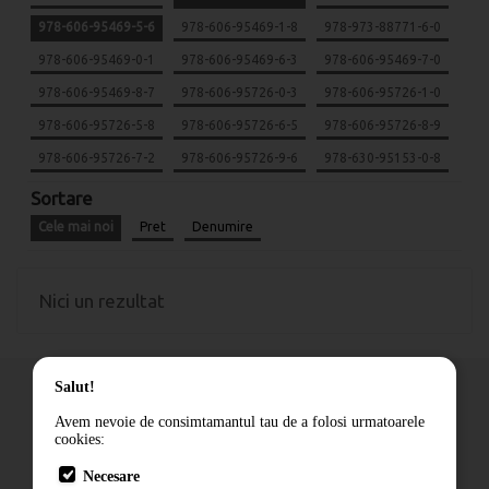
978-606-95469-5-6
978-606-95469-1-8
978-973-88771-6-0
978-606-95469-0-1
978-606-95469-6-3
978-606-95469-7-0
978-606-95469-8-7
978-606-95726-0-3
978-606-95726-1-0
978-606-95726-5-8
978-606-95726-6-5
978-606-95726-8-9
978-606-95726-7-2
978-606-95726-9-6
978-630-95153-0-8
Sortare
Cele mai noi
Pret
Denumire
Nici un rezultat
Salut!
Avem nevoie de consimtamantul tau de a folosi urmatoarele
cookies:
Cum comand
Necesare
Livrare