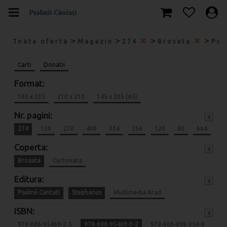
>
>
>
>
Toata oferta
Magazin
274
Brosata
Psa
Carti
Donatii
Format:
165 x 235
210 x 210
145 x 205 (A5)
Nr. pagini:
x
274
120
270
400
334
256
120
80
664
Coperta:
x
Brosata
Cartonata
Editura:
x
Psalmii Cantati
Stephanus
Multimedia Arad
ISBN:
x
978-606-95469-2-5
978-606-95469-3-2
978-606-698-054-8