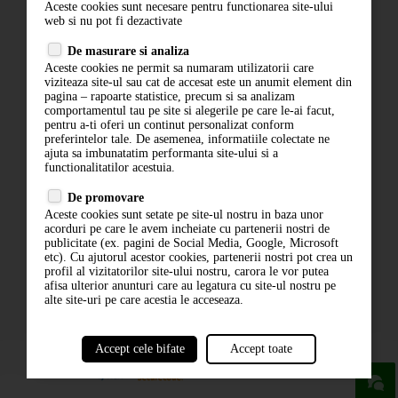
Aceste cookies sunt necesare pentru functionarea site-ului
Contact
web si nu pot fi dezactivate
Termeni si conditii
De masurare si analiza
Politica de confidentialitate
Aceste cookies ne permit sa numaram utilizatorii care
ANPC
viziteaza site-ul sau cat de accesat este un anumit element din
pagina – rapoarte statistice, precum si sa analizam
comportamentul tau pe site si alegerile pe care le-ai facut,
pentru a-ti oferi un continut personalizat conform
preferintelor tale. De asemenea, informatiile colectate ne
ajuta sa imbunatatim performanta site-ului si a
functionalitatilor acestuia.
De promovare
Aceste cookies sunt setate pe site-ul nostru in baza unor
ABONARE LA NEWSLETTER
acorduri pe care le avem incheiate cu partenerii nostri de
publicitate (ex. pagini de Social Media, Google, Microsoft
etc). Cu ajutorul acestor cookies, partenerii nostri pot crea un
ABONARE
profil al vizitatorilor site-ului nostru, carora le vor putea
afisa ulterior anunturi care au legatura cu site-ul nostru pe
alte site-uri pe care acestia le acceseaza.
Accept cele bifate
Accept toate
powered by