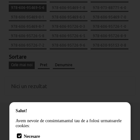
978-606-95469-5-6
978-606-95469-1-8
978-973-88771-6-0
978-606-95469-0-1
978-606-95469-6-3
978-606-95469-7-0
978-606-95469-8-7
978-606-95726-0-3
978-606-95726-1-0
978-606-95726-5-8
978-606-95726-6-5
978-606-95726-8-9
978-606-95726-7-2
978-606-95726-9-6
978-630-95153-0-8
Sortare
Cele mai noi
Pret
Denumire
Nici un rezultat
Salut!
Avem nevoie de consimtamantul tau de a folosi urmatoarele
cookies:
Cum comand
Necesare
Livrare