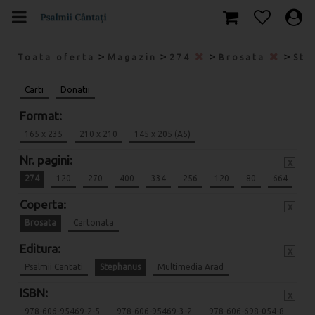
>
>
>
>
Toata oferta
Magazin
274
Brosata
Ste
Carti
Donatii
Format:
165 x 235
210 x 210
145 x 205 (A5)
Nr. pagini:
x
274
120
270
400
334
256
120
80
664
Coperta:
x
Brosata
Cartonata
Editura:
x
Psalmii Cantati
Stephanus
Multimedia Arad
ISBN:
x
978-606-95469-2-5
978-606-95469-3-2
978-606-698-054-8