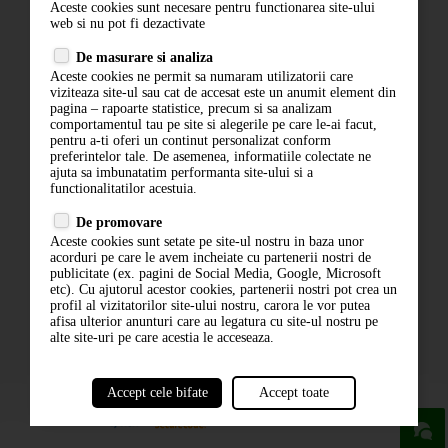
Aceste cookies sunt necesare pentru functionarea site-ului
Contact
web si nu pot fi dezactivate
Termeni si conditii
De masurare si analiza
Politica de confidentialitate
Aceste cookies ne permit sa numaram utilizatorii care
ANPC
viziteaza site-ul sau cat de accesat este un anumit element din
pagina – rapoarte statistice, precum si sa analizam
comportamentul tau pe site si alegerile pe care le-ai facut,
pentru a-ti oferi un continut personalizat conform
preferintelor tale. De asemenea, informatiile colectate ne
ajuta sa imbunatatim performanta site-ului si a
functionalitatilor acestuia.
De promovare
Aceste cookies sunt setate pe site-ul nostru in baza unor
ABONARE LA NEWSLETTER
acorduri pe care le avem incheiate cu partenerii nostri de
publicitate (ex. pagini de Social Media, Google, Microsoft
etc). Cu ajutorul acestor cookies, partenerii nostri pot crea un
ABONARE
profil al vizitatorilor site-ului nostru, carora le vor putea
afisa ulterior anunturi care au legatura cu site-ul nostru pe
alte site-uri pe care acestia le acceseaza.
Accept cele bifate
Accept toate
powered by