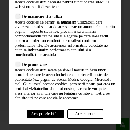
Aceste cookies sunt necesare pentru functionarea site-ului
Contact
web si nu pot fi dezactivate
Termeni si conditii
De masurare si analiza
Politica de confidentialitate
Aceste cookies ne permit sa numaram utilizatorii care
ANPC
viziteaza site-ul sau cat de accesat este un anumit element din
pagina – rapoarte statistice, precum si sa analizam
comportamentul tau pe site si alegerile pe care le-ai facut,
pentru a-ti oferi un continut personalizat conform
preferintelor tale. De asemenea, informatiile colectate ne
ajuta sa imbunatatim performanta site-ului si a
functionalitatilor acestuia.
De promovare
Aceste cookies sunt setate pe site-ul nostru in baza unor
ABONARE LA NEWSLETTER
acorduri pe care le avem incheiate cu partenerii nostri de
publicitate (ex. pagini de Social Media, Google, Microsoft
etc). Cu ajutorul acestor cookies, partenerii nostri pot crea un
ABONARE
profil al vizitatorilor site-ului nostru, carora le vor putea
afisa ulterior anunturi care au legatura cu site-ul nostru pe
alte site-uri pe care acestia le acceseaza.
Accept cele bifate
Accept toate
powered by