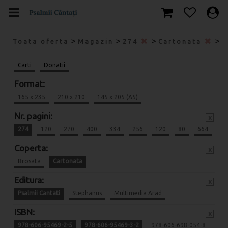
>
>
>
>
Toata oferta
Magazin
274
Cartonata
P
Carti
Donatii
Format:
165 x 235
210 x 210
145 x 205 (A5)
Nr. pagini:
x
274
120
270
400
334
256
120
80
664
Coperta:
x
Brosata
Cartonata
Editura:
x
Psalmii Cantati
Stephanus
Multimedia Arad
ISBN:
x
978-606-95469-2-5
978-606-95469-3-2
978-606-698-054-8