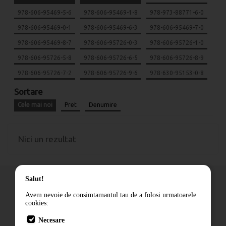
978-606-95469-5-6
978-606-95469-1-8
978-973-88771-6-0
978-606-95469-0-1
978-606-95469-6-3
978-606-95469-7-0
978-606-95469-8-7
978-606-95726-0-3
978-606-95726-1-0
978-606-95726-5-8
978-606-95726-6-5
978-606-95726-8-9
978-606-95726-7-2
978-606-95726-9-6
978-630-95153-0-8
Sortare
Cele mai noi
Pret
Denumire
Nici un rezultat
Salut!
Avem nevoie de consimtamantul tau de a folosi urmatoarele
cookies:
Cum comand
Necesare
Livrare