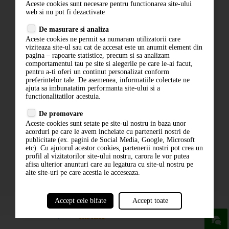
Aceste cookies sunt necesare pentru functionarea site-ului
Contact
web si nu pot fi dezactivate
Termeni si conditii
De masurare si analiza
Politica de confidentialitate
Aceste cookies ne permit sa numaram utilizatorii care
ANPC
viziteaza site-ul sau cat de accesat este un anumit element din
pagina – rapoarte statistice, precum si sa analizam
comportamentul tau pe site si alegerile pe care le-ai facut,
pentru a-ti oferi un continut personalizat conform
preferintelor tale. De asemenea, informatiile colectate ne
ajuta sa imbunatatim performanta site-ului si a
functionalitatilor acestuia.
De promovare
Aceste cookies sunt setate pe site-ul nostru in baza unor
ABONARE LA NEWSLETTER
acorduri pe care le avem incheiate cu partenerii nostri de
publicitate (ex. pagini de Social Media, Google, Microsoft
etc). Cu ajutorul acestor cookies, partenerii nostri pot crea un
ABONARE
profil al vizitatorilor site-ului nostru, carora le vor putea
afisa ulterior anunturi care au legatura cu site-ul nostru pe
alte site-uri pe care acestia le acceseaza.
Accept cele bifate
Accept toate
powered by