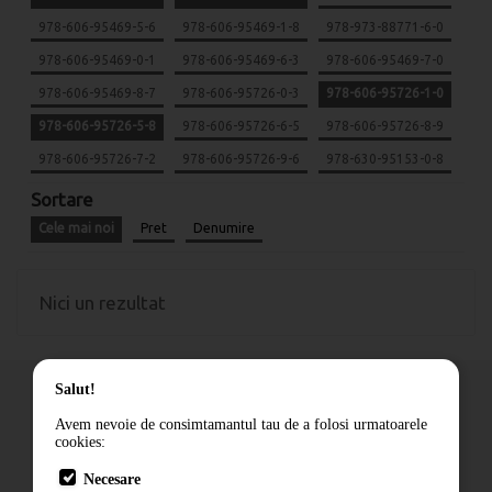
978-606-95469-5-6
978-606-95469-1-8
978-973-88771-6-0
978-606-95469-0-1
978-606-95469-6-3
978-606-95469-7-0
978-606-95469-8-7
978-606-95726-0-3
978-606-95726-1-0
978-606-95726-5-8
978-606-95726-6-5
978-606-95726-8-9
978-606-95726-7-2
978-606-95726-9-6
978-630-95153-0-8
Sortare
Cele mai noi
Pret
Denumire
Nici un rezultat
Salut!
Avem nevoie de consimtamantul tau de a folosi urmatoarele
cookies:
Cum comand
Necesare
Livrare