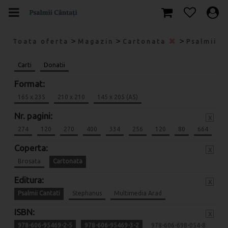
>
>
>
Toata oferta
Magazin
Cartonata
Psalmii C
Carti
Donatii
Format:
165 x 235
210 x 210
145 x 205 (A5)
Nr. pagini:
x
274
120
270
400
334
256
120
80
664
Coperta:
x
Brosata
Cartonata
Editura:
x
Psalmii Cantati
Stephanus
Multimedia Arad
ISBN:
x
978-606-95469-2-5
978-606-95469-3-2
978-606-698-054-8