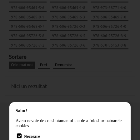
978-606-95469-5-6
978-606-95469-1-8
978-973-88771-6-0
978-606-95469-0-1
978-606-95469-6-3
978-606-95469-7-0
978-606-95469-8-7
978-606-95726-0-3
978-606-95726-1-0
978-606-95726-5-8
978-606-95726-6-5
978-606-95726-8-9
978-606-95726-7-2
978-606-95726-9-6
978-630-95153-0-8
Sortare
Cele mai noi
Pret
Denumire
Nici un rezultat
Salut!
Avem nevoie de consimtamantul tau de a folosi urmatoarele
cookies:
Cum comand
Necesare
Livrare