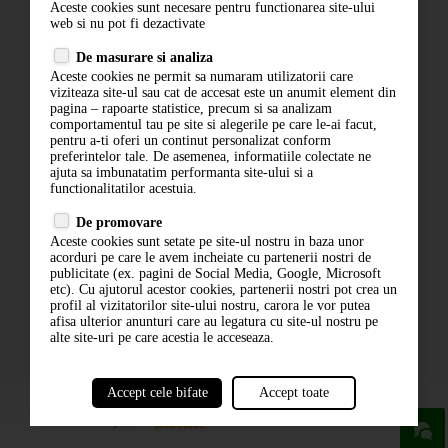
Aceste cookies sunt necesare pentru functionarea site-ului
Contact
web si nu pot fi dezactivate
Termeni si conditii
De masurare si analiza
Politica de confidentialitate
Aceste cookies ne permit sa numaram utilizatorii care
ANPC
viziteaza site-ul sau cat de accesat este un anumit element din
pagina – rapoarte statistice, precum si sa analizam
comportamentul tau pe site si alegerile pe care le-ai facut,
pentru a-ti oferi un continut personalizat conform
preferintelor tale. De asemenea, informatiile colectate ne
ajuta sa imbunatatim performanta site-ului si a
functionalitatilor acestuia.
De promovare
Aceste cookies sunt setate pe site-ul nostru in baza unor
ABONARE LA NEWSLETTER
acorduri pe care le avem incheiate cu partenerii nostri de
publicitate (ex. pagini de Social Media, Google, Microsoft
etc). Cu ajutorul acestor cookies, partenerii nostri pot crea un
ABONARE
profil al vizitatorilor site-ului nostru, carora le vor putea
afisa ulterior anunturi care au legatura cu site-ul nostru pe
alte site-uri pe care acestia le acceseaza.
Accept cele bifate
Accept toate
powered by