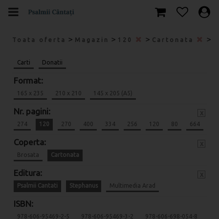
>
>
>
>
Toata oferta
Magazin
120
Cartonata
P
Carti
Donatii
Format:
165 x 235
210 x 210
145 x 205 (A5)
Nr. pagini:
x
274
120
270
400
334
256
120
80
664
Coperta:
x
Brosata
Cartonata
Editura:
x
Psalmii Cantati
Stephanus
Multimedia Arad
ISBN:
978-606-95469-2-5
978-606-95469-3-2
978-606-698-054-8