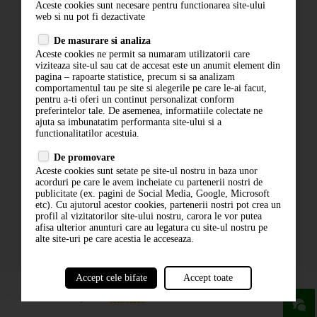
Aceste cookies sunt necesare pentru functionarea site-ului
Contact
web si nu pot fi dezactivate
Termeni si conditii
De masurare si analiza
Politica de confidentialitate
Aceste cookies ne permit sa numaram utilizatorii care
ANPC
viziteaza site-ul sau cat de accesat este un anumit element din
pagina – rapoarte statistice, precum si sa analizam
comportamentul tau pe site si alegerile pe care le-ai facut,
pentru a-ti oferi un continut personalizat conform
preferintelor tale. De asemenea, informatiile colectate ne
ajuta sa imbunatatim performanta site-ului si a
functionalitatilor acestuia.
De promovare
Aceste cookies sunt setate pe site-ul nostru in baza unor
ABONARE LA NEWSLETTER
acorduri pe care le avem incheiate cu partenerii nostri de
publicitate (ex. pagini de Social Media, Google, Microsoft
etc). Cu ajutorul acestor cookies, partenerii nostri pot crea un
ABONARE
profil al vizitatorilor site-ului nostru, carora le vor putea
afisa ulterior anunturi care au legatura cu site-ul nostru pe
alte site-uri pe care acestia le acceseaza.
Accept cele bifate
Accept toate
powered by