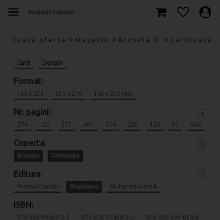
>
>
>
Toata oferta
Magazin
Brosata
Cartonata
Carti
Donatii
Format:
165 x 235
210 x 210
145 x 205 (A5)
Nr. pagini:
x
274
120
270
400
334
256
120
80
664
Coperta:
x
Brosata
Cartonata
Editura:
x
Psalmii Cantati
Stephanus
Multimedia Arad
ISBN:
978-606-95469-2-5
978-606-95469-3-2
978-606-698-054-8