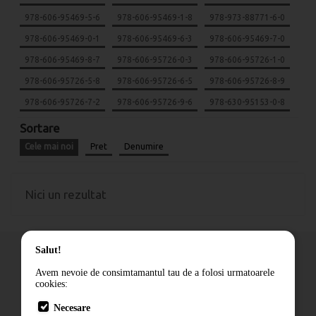
978-606-95469-5-6
978-606-95469-1-8
978-973-88771-6-0
978-606-95469-0-1
978-606-95469-6-3
978-606-95469-7-0
978-606-95469-8-7
978-606-95726-0-3
978-606-95726-1-0
978-606-95726-5-8
978-606-95726-6-5
978-606-95726-8-9
978-606-95726-7-2
978-606-95726-9-6
978-630-95153-0-8
Sortare
Cele mai noi
Pret
Denumire
Nici un rezultat
Salut!
Avem nevoie de consimtamantul tau de a folosi urmatoarele
cookies:
Cum comand
Necesare
Livrare