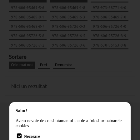
978-606-95469-5-6
978-606-95469-1-8
978-973-88771-6-0
978-606-95469-0-1
978-606-95469-6-3
978-606-95469-7-0
978-606-95469-8-7
978-606-95726-0-3
978-606-95726-1-0
978-606-95726-5-8
978-606-95726-6-5
978-606-95726-8-9
978-606-95726-7-2
978-606-95726-9-6
978-630-95153-0-8
Sortare
Cele mai noi
Pret
Denumire
Nici un rezultat
Salut!
Avem nevoie de consimtamantul tau de a folosi urmatoarele
cookies:
Cum comand
Necesare
Livrare