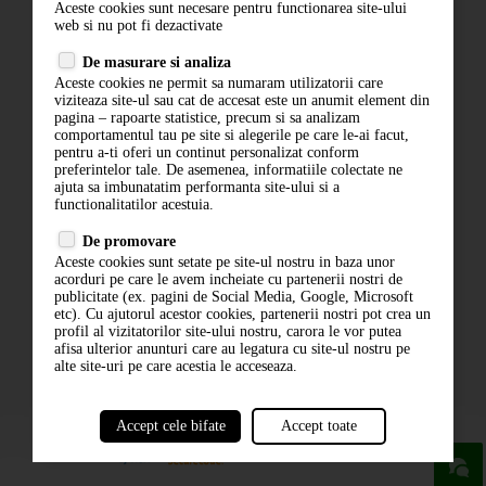
Aceste cookies sunt necesare pentru functionarea site-ului
Contact
web si nu pot fi dezactivate
Termeni si conditii
De masurare si analiza
Politica de confidentialitate
Aceste cookies ne permit sa numaram utilizatorii care
ANPC
viziteaza site-ul sau cat de accesat este un anumit element din
pagina – rapoarte statistice, precum si sa analizam
comportamentul tau pe site si alegerile pe care le-ai facut,
pentru a-ti oferi un continut personalizat conform
preferintelor tale. De asemenea, informatiile colectate ne
ajuta sa imbunatatim performanta site-ului si a
functionalitatilor acestuia.
De promovare
Aceste cookies sunt setate pe site-ul nostru in baza unor
ABONARE LA NEWSLETTER
acorduri pe care le avem incheiate cu partenerii nostri de
publicitate (ex. pagini de Social Media, Google, Microsoft
etc). Cu ajutorul acestor cookies, partenerii nostri pot crea un
ABONARE
profil al vizitatorilor site-ului nostru, carora le vor putea
afisa ulterior anunturi care au legatura cu site-ul nostru pe
alte site-uri pe care acestia le acceseaza.
Accept cele bifate
Accept toate
powered by