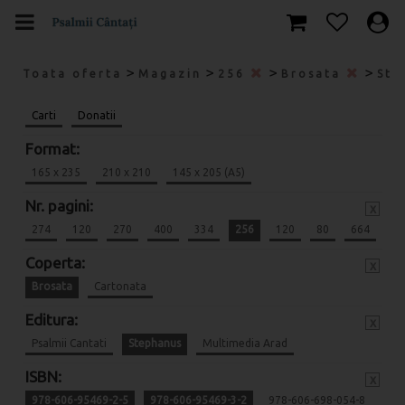
>
>
>
>
Toata oferta
Magazin
256
Brosata
Ste
Carti
Donatii
Format:
165 x 235
210 x 210
145 x 205 (A5)
Nr. pagini:
x
274
120
270
400
334
256
120
80
664
Coperta:
x
Brosata
Cartonata
Editura:
x
Psalmii Cantati
Stephanus
Multimedia Arad
ISBN:
x
978-606-95469-2-5
978-606-95469-3-2
978-606-698-054-8