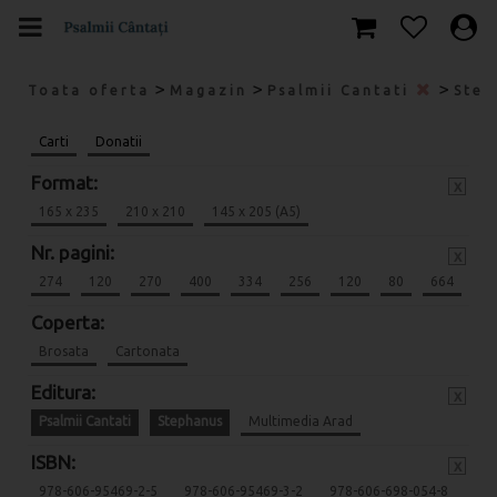
>
>
>
Toata oferta
Magazin
Psalmii Cantati
Ste
Carti
Donatii
Format:
x
165 x 235
210 x 210
145 x 205 (A5)
Nr. pagini:
x
274
120
270
400
334
256
120
80
664
Coperta:
Brosata
Cartonata
Editura:
x
Psalmii Cantati
Stephanus
Multimedia Arad
ISBN:
x
978-606-95469-2-5
978-606-95469-3-2
978-606-698-054-8