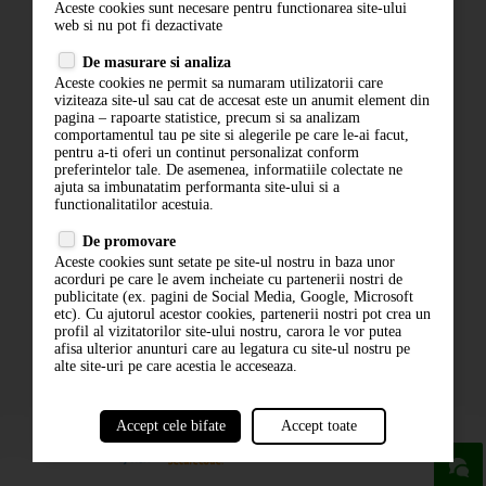
Aceste cookies sunt necesare pentru functionarea site-ului
Contact
web si nu pot fi dezactivate
Termeni si conditii
De masurare si analiza
Politica de confidentialitate
Aceste cookies ne permit sa numaram utilizatorii care
ANPC
viziteaza site-ul sau cat de accesat este un anumit element din
pagina – rapoarte statistice, precum si sa analizam
comportamentul tau pe site si alegerile pe care le-ai facut,
pentru a-ti oferi un continut personalizat conform
preferintelor tale. De asemenea, informatiile colectate ne
ajuta sa imbunatatim performanta site-ului si a
functionalitatilor acestuia.
De promovare
Aceste cookies sunt setate pe site-ul nostru in baza unor
ABONARE LA NEWSLETTER
acorduri pe care le avem incheiate cu partenerii nostri de
publicitate (ex. pagini de Social Media, Google, Microsoft
etc). Cu ajutorul acestor cookies, partenerii nostri pot crea un
ABONARE
profil al vizitatorilor site-ului nostru, carora le vor putea
afisa ulterior anunturi care au legatura cu site-ul nostru pe
alte site-uri pe care acestia le acceseaza.
Accept cele bifate
Accept toate
powered by