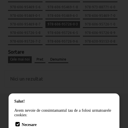
978-606-95469-5-6
978-606-95469-1-8
978-973-88771-6-0
978-606-95469-0-1
978-606-95469-6-3
978-606-95469-7-0
978-606-95469-8-7
978-606-95726-0-3
978-606-95726-1-0
978-606-95726-5-8
978-606-95726-6-5
978-606-95726-8-9
978-606-95726-7-2
978-606-95726-9-6
978-630-95153-0-8
Sortare
Cele mai noi
Pret
Denumire
Nici un rezultat
Salut!
Avem nevoie de consimtamantul tau de a folosi urmatoarele
cookies:
Cum comand
Necesare
Livrare