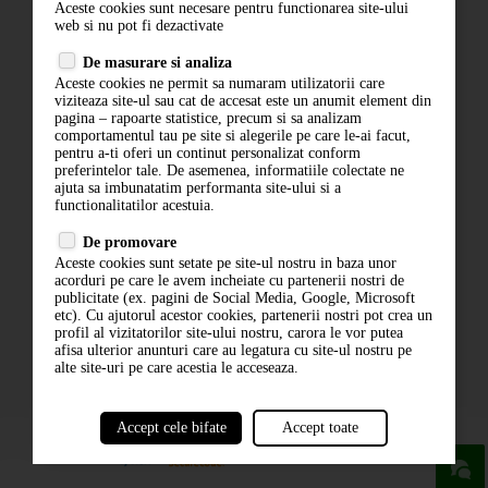
Aceste cookies sunt necesare pentru functionarea site-ului
Contact
web si nu pot fi dezactivate
Termeni si conditii
De masurare si analiza
Politica de confidentialitate
Aceste cookies ne permit sa numaram utilizatorii care
ANPC
viziteaza site-ul sau cat de accesat este un anumit element din
pagina – rapoarte statistice, precum si sa analizam
comportamentul tau pe site si alegerile pe care le-ai facut,
pentru a-ti oferi un continut personalizat conform
preferintelor tale. De asemenea, informatiile colectate ne
ajuta sa imbunatatim performanta site-ului si a
functionalitatilor acestuia.
De promovare
Aceste cookies sunt setate pe site-ul nostru in baza unor
ABONARE LA NEWSLETTER
acorduri pe care le avem incheiate cu partenerii nostri de
publicitate (ex. pagini de Social Media, Google, Microsoft
etc). Cu ajutorul acestor cookies, partenerii nostri pot crea un
ABONARE
profil al vizitatorilor site-ului nostru, carora le vor putea
afisa ulterior anunturi care au legatura cu site-ul nostru pe
alte site-uri pe care acestia le acceseaza.
Accept cele bifate
Accept toate
powered by