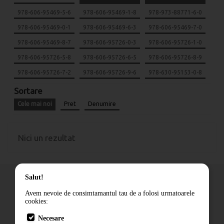
978-606-95469-5-6
978-606-95469-1-8
978-973-88771-6-0
978-606-95469-0-1
978-606-95469-6-3
978-606-95469-7-0
978-606-95469-8-7
978-606-95726-0-3
978-606-95726-1-0
978-606-95726-5-8
978-606-95726-6-5
978-606-95726-8-9
978-606-95726-7-2
978-606-95726-9-6
978-630-95153-0-8
Sortare
Cele mai noi
Pret
Denumire
Nici un rezultat
Salut!
Avem nevoie de consimtamantul tau de a folosi urmatoarele
cookies:
Cum comand
Necesare
Livrare