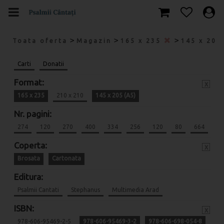
>
>
>
Toata oferta
Magazin
165 x 235
145 x 205
Carti
Donatii
Format:
x
165 x 235
210 x 210
145 x 205 (A5)
Nr. pagini:
274
120
270
400
334
256
120
80
664
Coperta:
x
Brosata
Cartonata
Editura:
Psalmii Cantati
Stephanus
Multimedia Arad
ISBN:
x
978-606-95469-2-5
978-606-95469-3-2
978-606-698-054-8