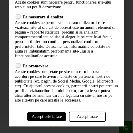
Aceste cookies sunt necesare pentru functionarea site-ului
Contact
web si nu pot fi dezactivate
Termeni si conditii
De masurare si analiza
Politica de confidentialitate
Aceste cookies ne permit sa numaram utilizatorii care
ANPC
viziteaza site-ul sau cat de accesat este un anumit element din
pagina – rapoarte statistice, precum si sa analizam
comportamentul tau pe site si alegerile pe care le-ai facut,
pentru a-ti oferi un continut personalizat conform
preferintelor tale. De asemenea, informatiile colectate ne
ajuta sa imbunatatim performanta site-ului si a
functionalitatilor acestuia.
De promovare
Aceste cookies sunt setate pe site-ul nostru in baza unor
ABONARE LA NEWSLETTER
acorduri pe care le avem incheiate cu partenerii nostri de
publicitate (ex. pagini de Social Media, Google, Microsoft
etc). Cu ajutorul acestor cookies, partenerii nostri pot crea un
ABONARE
profil al vizitatorilor site-ului nostru, carora le vor putea
afisa ulterior anunturi care au legatura cu site-ul nostru pe
alte site-uri pe care acestia le acceseaza.
Accept cele bifate
Accept toate
powered by