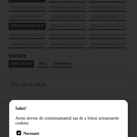
978-606-95469-5-6
978-606-95469-1-8
978-973-88771-6-0
978-606-95469-0-1
978-606-95469-6-3
978-606-95469-7-0
978-606-95469-8-7
978-606-95726-0-3
978-606-95726-1-0
978-606-95726-5-8
978-606-95726-6-5
978-606-95726-8-9
978-606-95726-7-2
978-606-95726-9-6
978-630-95153-0-8
Sortare
Cele mai noi
Pret
Denumire
Nici un rezultat
Salut!
Avem nevoie de consimtamantul tau de a folosi urmatoarele
cookies:
Cum comand
Necesare
Livrare