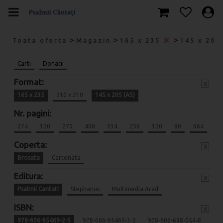
>
>
>
Toata oferta
Magazin
165 x 235
145 x 205
Carti
Donatii
Format:
x
165 x 235
210 x 210
145 x 205 (A5)
Nr. pagini:
274
120
270
400
334
256
120
80
664
Coperta:
x
Brosata
Cartonata
Editura:
x
Psalmii Cantati
Stephanus
Multimedia Arad
ISBN:
x
978-606-95469-2-5
978-606-95469-3-2
978-606-698-054-8