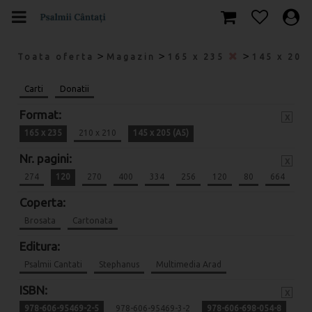
>
>
>
Toata oferta
Magazin
165 x 235
145 x 205
Carti
Donatii
Format:
x
165 x 235
210 x 210
145 x 205 (A5)
Nr. pagini:
x
274
120
270
400
334
256
120
80
664
Coperta:
Brosata
Cartonata
Editura:
Psalmii Cantati
Stephanus
Multimedia Arad
ISBN:
x
978-606-95469-2-5
978-606-95469-3-2
978-606-698-054-8