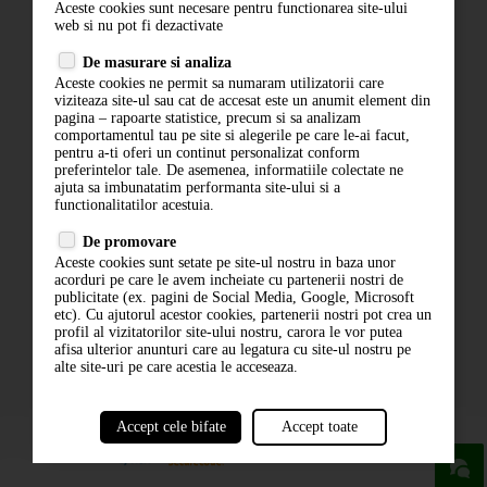
Aceste cookies sunt necesare pentru functionarea site-ului
Contact
web si nu pot fi dezactivate
Termeni si conditii
De masurare si analiza
Politica de confidentialitate
Aceste cookies ne permit sa numaram utilizatorii care
ANPC
viziteaza site-ul sau cat de accesat este un anumit element din
pagina – rapoarte statistice, precum si sa analizam
comportamentul tau pe site si alegerile pe care le-ai facut,
pentru a-ti oferi un continut personalizat conform
preferintelor tale. De asemenea, informatiile colectate ne
ajuta sa imbunatatim performanta site-ului si a
functionalitatilor acestuia.
De promovare
Aceste cookies sunt setate pe site-ul nostru in baza unor
ABONARE LA NEWSLETTER
acorduri pe care le avem incheiate cu partenerii nostri de
publicitate (ex. pagini de Social Media, Google, Microsoft
etc). Cu ajutorul acestor cookies, partenerii nostri pot crea un
ABONARE
profil al vizitatorilor site-ului nostru, carora le vor putea
afisa ulterior anunturi care au legatura cu site-ul nostru pe
alte site-uri pe care acestia le acceseaza.
Accept cele bifate
Accept toate
powered by