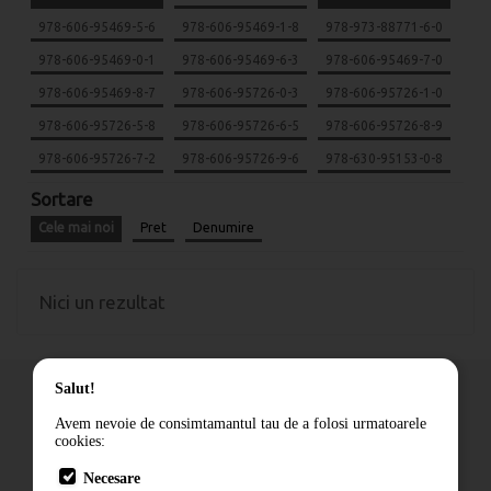
978-606-95469-5-6
978-606-95469-1-8
978-973-88771-6-0
978-606-95469-0-1
978-606-95469-6-3
978-606-95469-7-0
978-606-95469-8-7
978-606-95726-0-3
978-606-95726-1-0
978-606-95726-5-8
978-606-95726-6-5
978-606-95726-8-9
978-606-95726-7-2
978-606-95726-9-6
978-630-95153-0-8
Sortare
Cele mai noi
Pret
Denumire
Nici un rezultat
Salut!
Avem nevoie de consimtamantul tau de a folosi urmatoarele
cookies:
Cum comand
Necesare
Livrare