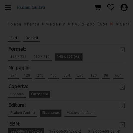
>
>
>
Toata oferta
Magazin
145 x 205 (A5)
Cart
Carti
Donatii
Format:
x
165 x 235
210 x 210
145 x 205 (A5)
Nr. pagini:
274
120
270
400
334
256
120
80
664
Coperta:
x
Brosata
Cartonata
Editura:
x
Psalmii Cantati
Stephanus
Multimedia Arad
ISBN:
x
978-606-95469-2-5
978-606-95469-3-2
978-606-698-054-8