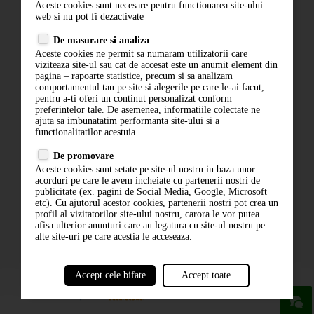
Aceste cookies sunt necesare pentru functionarea site-ului
Contact
web si nu pot fi dezactivate
Termeni si conditii
De masurare si analiza
Politica de confidentialitate
Aceste cookies ne permit sa numaram utilizatorii care
ANPC
viziteaza site-ul sau cat de accesat este un anumit element din
pagina – rapoarte statistice, precum si sa analizam
comportamentul tau pe site si alegerile pe care le-ai facut,
pentru a-ti oferi un continut personalizat conform
preferintelor tale. De asemenea, informatiile colectate ne
ajuta sa imbunatatim performanta site-ului si a
functionalitatilor acestuia.
De promovare
Aceste cookies sunt setate pe site-ul nostru in baza unor
ABONARE LA NEWSLETTER
acorduri pe care le avem incheiate cu partenerii nostri de
publicitate (ex. pagini de Social Media, Google, Microsoft
etc). Cu ajutorul acestor cookies, partenerii nostri pot crea un
ABONARE
profil al vizitatorilor site-ului nostru, carora le vor putea
afisa ulterior anunturi care au legatura cu site-ul nostru pe
alte site-uri pe care acestia le acceseaza.
Accept cele bifate
Accept toate
powered by