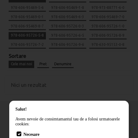
978-606-95469-5-6
978-606-95469-1-8
978-973-88771-6-0
978-606-95469-0-1
978-606-95469-6-3
978-606-95469-7-0
978-606-95469-8-7
978-606-95726-0-3
978-606-95726-1-0
978-606-95726-5-8
978-606-95726-6-5
978-606-95726-8-9
978-606-95726-7-2
978-606-95726-9-6
978-630-95153-0-8
Sortare
Cele mai noi
Pret
Denumire
Nici un rezultat
Salut!
Avem nevoie de consimtamantul tau de a folosi urmatoarele
cookies:
Cum comand
Necesare
Livrare