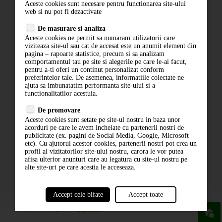
Aceste cookies sunt necesare pentru functionarea site-ului
Contact
web si nu pot fi dezactivate
Termeni si conditii
De masurare si analiza
Politica de confidentialitate
Aceste cookies ne permit sa numaram utilizatorii care
ANPC
viziteaza site-ul sau cat de accesat este un anumit element din
pagina – rapoarte statistice, precum si sa analizam
comportamentul tau pe site si alegerile pe care le-ai facut,
pentru a-ti oferi un continut personalizat conform
preferintelor tale. De asemenea, informatiile colectate ne
ajuta sa imbunatatim performanta site-ului si a
functionalitatilor acestuia.
De promovare
Aceste cookies sunt setate pe site-ul nostru in baza unor
ABONARE LA NEWSLETTER
acorduri pe care le avem incheiate cu partenerii nostri de
publicitate (ex. pagini de Social Media, Google, Microsoft
etc). Cu ajutorul acestor cookies, partenerii nostri pot crea un
ABONARE
profil al vizitatorilor site-ului nostru, carora le vor putea
afisa ulterior anunturi care au legatura cu site-ul nostru pe
alte site-uri pe care acestia le acceseaza.
Accept cele bifate
Accept toate
powered by