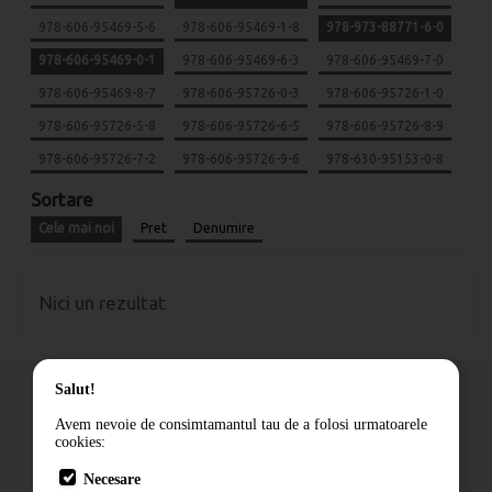
978-606-95469-5-6
978-606-95469-1-8
978-973-88771-6-0
978-606-95469-0-1
978-606-95469-6-3
978-606-95469-7-0
978-606-95469-8-7
978-606-95726-0-3
978-606-95726-1-0
978-606-95726-5-8
978-606-95726-6-5
978-606-95726-8-9
978-606-95726-7-2
978-606-95726-9-6
978-630-95153-0-8
Sortare
Cele mai noi
Pret
Denumire
Nici un rezultat
Salut!
Avem nevoie de consimtamantul tau de a folosi urmatoarele
cookies:
Cum comand
Necesare
Livrare