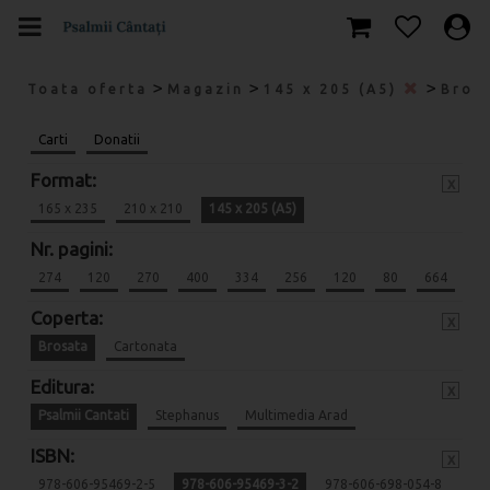
>
>
>
Toata oferta
Magazin
145 x 205 (A5)
Bros
Carti
Donatii
Format:
x
165 x 235
210 x 210
145 x 205 (A5)
Nr. pagini:
274
120
270
400
334
256
120
80
664
Coperta:
x
Brosata
Cartonata
Editura:
x
Psalmii Cantati
Stephanus
Multimedia Arad
ISBN:
x
978-606-95469-2-5
978-606-95469-3-2
978-606-698-054-8