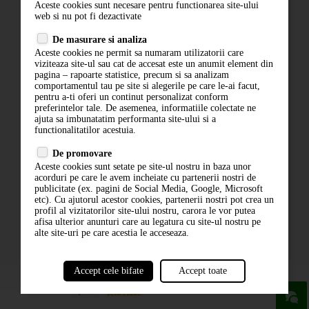
Aceste cookies sunt necesare pentru functionarea site-ului
Contact
web si nu pot fi dezactivate
Termeni si conditii
De masurare si analiza
Politica de confidentialitate
Aceste cookies ne permit sa numaram utilizatorii care
ANPC
viziteaza site-ul sau cat de accesat este un anumit element din
pagina – rapoarte statistice, precum si sa analizam
comportamentul tau pe site si alegerile pe care le-ai facut,
pentru a-ti oferi un continut personalizat conform
preferintelor tale. De asemenea, informatiile colectate ne
ajuta sa imbunatatim performanta site-ului si a
functionalitatilor acestuia.
De promovare
Aceste cookies sunt setate pe site-ul nostru in baza unor
ABONARE LA NEWSLETTER
acorduri pe care le avem incheiate cu partenerii nostri de
publicitate (ex. pagini de Social Media, Google, Microsoft
etc). Cu ajutorul acestor cookies, partenerii nostri pot crea un
ABONARE
profil al vizitatorilor site-ului nostru, carora le vor putea
afisa ulterior anunturi care au legatura cu site-ul nostru pe
alte site-uri pe care acestia le acceseaza.
Accept cele bifate
Accept toate
powered by