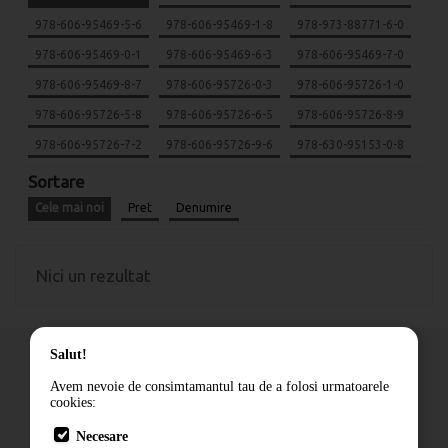
978-606-95469-5-6
978-606-95469-1-8
978-973-88771-6-0
978-606-95469-0-1
978-606-95469-6-3
978-606-95469-7-0
978-606-95469-8-7
978-606-95726-0-3
978-606-95726-1-0
978-606-95726-5-8
978-606-95726-6-5
978-606-95726-8-9
978-606-95726-7-2
978-606-95726-9-6
978-630-95153-0-8
Sortare
Cele mai noi
Pret
Denumire
Nici un rezultat
Salut!
Avem nevoie de consimtamantul tau de a folosi urmatoarele
cookies:
Cum comand
Necesare
Livrare