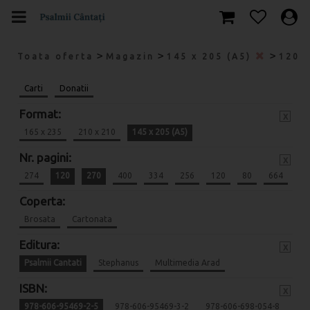
>
>
>
Toata oferta
Magazin
145 x 205 (A5)
120
Carti
Donatii
Format:
x
165 x 235
210 x 210
145 x 205 (A5)
Nr. pagini:
x
274
120
270
400
334
256
120
80
664
Coperta:
Brosata
Cartonata
Editura:
x
Psalmii Cantati
Stephanus
Multimedia Arad
ISBN:
x
978-606-95469-2-5
978-606-95469-3-2
978-606-698-054-8