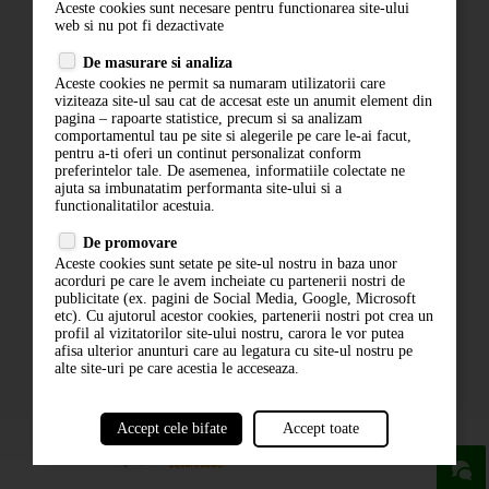
Aceste cookies sunt necesare pentru functionarea site-ului
Contact
web si nu pot fi dezactivate
Termeni si conditii
De masurare si analiza
Politica de confidentialitate
Aceste cookies ne permit sa numaram utilizatorii care
ANPC
viziteaza site-ul sau cat de accesat este un anumit element din
pagina – rapoarte statistice, precum si sa analizam
comportamentul tau pe site si alegerile pe care le-ai facut,
pentru a-ti oferi un continut personalizat conform
preferintelor tale. De asemenea, informatiile colectate ne
ajuta sa imbunatatim performanta site-ului si a
functionalitatilor acestuia.
De promovare
Aceste cookies sunt setate pe site-ul nostru in baza unor
ABONARE LA NEWSLETTER
acorduri pe care le avem incheiate cu partenerii nostri de
publicitate (ex. pagini de Social Media, Google, Microsoft
etc). Cu ajutorul acestor cookies, partenerii nostri pot crea un
ABONARE
profil al vizitatorilor site-ului nostru, carora le vor putea
afisa ulterior anunturi care au legatura cu site-ul nostru pe
alte site-uri pe care acestia le acceseaza.
Accept cele bifate
Accept toate
powered by