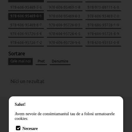
978-606-95469-5-6
978-606-95469-1-8
978-973-88771-6-0
978-606-95469-0-1
978-606-95469-6-3
978-606-95469-7-0
978-606-95469-8-7
978-606-95726-0-3
978-606-95726-1-0
978-606-95726-5-8
978-606-95726-6-5
978-606-95726-8-9
978-606-95726-7-2
978-606-95726-9-6
978-630-95153-0-8
Sortare
Cele mai noi
Pret
Denumire
Nici un rezultat
Salut!
Avem nevoie de consimtamantul tau de a folosi urmatoarele
cookies:
Cum comand
Necesare
Livrare