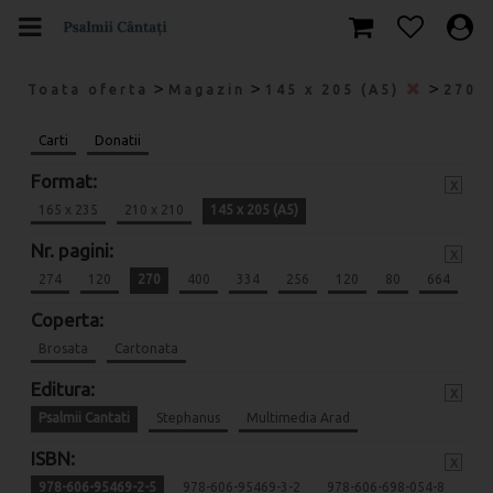
>
>
>
Toata oferta
Magazin
145 x 205 (A5)
270
Carti
Donatii
Format:
x
165 x 235
210 x 210
145 x 205 (A5)
Nr. pagini:
x
274
120
270
400
334
256
120
80
664
Coperta:
Brosata
Cartonata
Editura:
x
Psalmii Cantati
Stephanus
Multimedia Arad
ISBN:
x
978-606-95469-2-5
978-606-95469-3-2
978-606-698-054-8